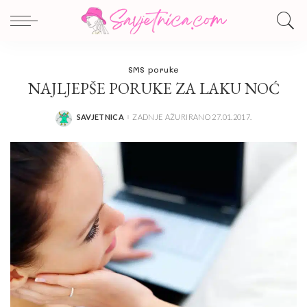
SMS poruke
NAJLJEPŠE PORUKE ZA LAKU NOĆ
SAVJETNICA
ZADNJE AŽURIRANO 27.01.2017.
POSTED
BY