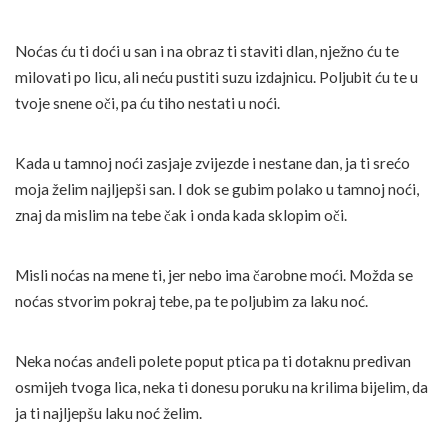
Noćas ću ti doći u san i na obraz ti staviti dlan, nježno ću te
milovati po licu, ali neću pustiti suzu izdajnicu. Poljubit ću te u
tvoje snene oči, pa ću tiho nestati u noći.
Kada u tamnoj noći zasjaje zvijezde i nestane dan, ja ti srećo
moja želim najljepši san. I dok se gubim polako u tamnoj noći,
znaj da mislim na tebe čak i onda kada sklopim oči.
Misli noćas na mene ti, jer nebo ima čarobne moći. Možda se
noćas stvorim pokraj tebe, pa te poljubim za laku noć.
Neka noćas anđeli polete poput ptica pa ti dotaknu predivan
osmijeh tvoga lica, neka ti donesu poruku na krilima bijelim, da
ja ti najljepšu laku noć želim.