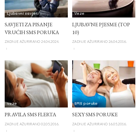
Ljubavni savjeti
Veze
SAVJETI ZA PISANJE
LJUBAVNE PJESME (TOP
VRUĆIH SMS PORUKA
10)
ZADNJE AŽURIRANO 24.04.2024.
ZADNJE AŽURIRANO 26.04.2016.
Veze
SMS poruke
PRAVILA SMS FLERTA
SEXY SMS PORUKE
ZADNJE AŽURIRANO 02.05.2016.
ZADNJE AŽURIRANO 16.05.2016.