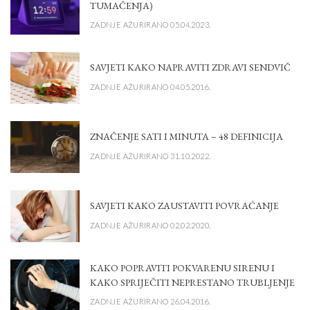
TUMAČENJA)
ZADNJE AŽURIRANO 05.04.2023.
SAVJETI KAKO NAPRAVITI ZDRAVI SENDVIČ
ZADNJE AŽURIRANO 04.05.2016.
ZNAČENJE SATI I MINUTA – 48 DEFINICIJA
ZADNJE AŽURIRANO 31.10.2022.
SAVJETI KAKO ZAUSTAVITI POVRAĆANJE
ZADNJE AŽURIRANO 02.02.2020.
KAKO POPRAVITI POKVARENU SIRENU I
KAKO SPRIJEČITI NEPRESTANO TRUBLJENJE
ZADNJE AŽURIRANO 26.04.2016.