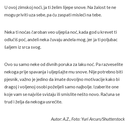
U ovoj zimskoj noći, ja ti želim lijepe snove. Na žalost te ne
mogu priviti uza sebe, pa ću zaspati misleći na tebe.
Neka ti noćas čaroban veo uljepša noć, kada god u krevet ti
odlučiš poć, anđeli neka čuvaju anđela mog, jer ja ti poljubac
šaljem iz srca svog.
Ovo su samo neke od divnih poruka za laku noć. Pa razveselite
nekoga prije spavanja i uljepšajte mu snove. Nije potrebno biti
pjesnik, važno je jedino da imate dovoljno motivacije kako bi
dragoj i voljenoj osobi poželjeli samo najbolje. Izaberite one
koje vam se najviše sviđaju ili smislite nešto novo. Računa se
trud i želja da nekoga usrećite.
Autor: A.Z., Foto: Yuri Arcurs/Shutterstock