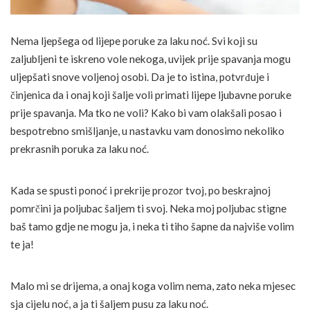
Nema ljepšega od lijepe poruke za laku noć. Svi koji su
zaljubljeni te iskreno vole nekoga, uvijek prije spavanja mogu
uljepšati snove voljenoj osobi. Da je to istina, potvrđuje i
činjenica da i onaj koji šalje voli primati lijepe ljubavne poruke
prije spavanja. Ma tko ne voli? Kako bi vam olakšali posao i
bespotrebno smišljanje, u nastavku vam donosimo nekoliko
prekrasnih poruka za laku noć.
Kada se spusti ponoć i prekrije prozor tvoj, po beskrajnoj
pomrčini ja poljubac šaljem ti svoj. Neka moj poljubac stigne
baš tamo gdje ne mogu ja, i neka ti tiho šapne da najviše volim
te ja!
Malo mi se drijema, a onaj koga volim nema, zato neka mjesec
sja cijelu noć, a ja ti šaljem pusu za laku noć.