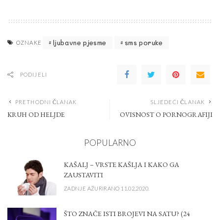
ljubavne pjesme
sms poruke
OZNAKE
PODIJELI
PRETHODNI ČLANAK
SLJEDEĆI ČLANAK
KRUH OD HELJDE
OVISNOST O PORNOGRAFIJI
POPULARNO
KAŠALJ – VRSTE KAŠLJA I KAKO GA
ZAUSTAVITI
ZADNJE AŽURIRANO 11.02.2020.
ŠTO ZNAČE ISTI BROJEVI NA SATU? (24