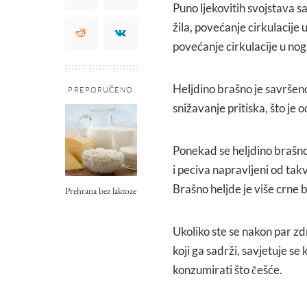
Puno ljekovitih svojstava s
žila, povećanje cirkulacije
povećanje cirkulacije u no
Heljdino brašno je savršeno
PREPORUČENO
snižavanje pritiska, što je o
Ponekad se heljdino brašno
i peciva napravljeni od tak
Brašno heljde je više crne bo
Prehrana bez laktoze
Ukoliko ste se nakon par zd
koji ga sadrži, savjetuje se 
konzumirati što češće.