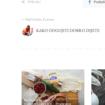
Podijel
PODIJELI
PRETHODNI ČLANAK
KAKO ODGOJITI DOBRO DIJETE
Kuhinjski savjeti
Kulinarski savjeti
Prehrana