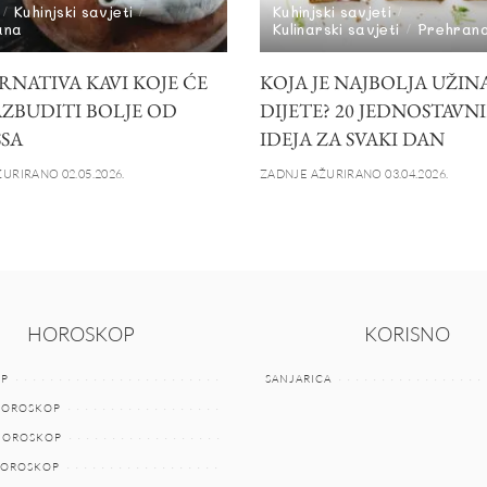
Kuhinjski savjeti
Kuhinjski savjeti
ana
Kulinarski savjeti
Prehran
RNATIVA KAVI KOJE ĆE
KOJA JE NAJBOLJA UŽIN
AZBUDITI BOLJE OD
DIJETE? 20 JEDNOSTAVN
SSA
IDEJA ZA SVAKI DAN
URIRANO 02.05.2026.
ZADNJE AŽURIRANO 03.04.2026.
HOROSKOP
KORISNO
P
SANJARICA
HOROSKOP
 HOROSKOP
HOROSKOP