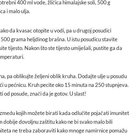
trebni 400 ml vode, žličica himalajske soli, 500 g
a i malo ulja.
ako da kvasac otopite u vodi, pa u drugoj posudici
i 500 grama heljdinog brašna. U istu posudicu stavite
te tijesto. Nakon što ste tijesto umiješali, pustite ga da
temperaturi.
, pa oblikujte željeni oblik kruha. Dodajte ulje u posudu
eći u pećnicu. Kruh pecite oko 15 minuta na 250 stupnjeva.
 od posude, znači da je gotov. U slast!
zmeđu kojih možete birati kada odlučite pojačati imunitet
m dobije dovoljnu zaštitu kako ne bi svako malo bili
niteta ne treba zaboraviti kako mnoge namirnice pomažu
.