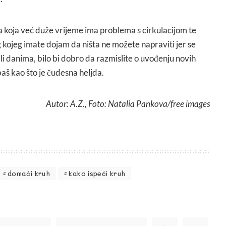
a koja već duže vrijeme ima problema s cirkulacijom te
ojeg imate dojam da ništa ne možete napraviti jer se
li danima, bilo bi dobro da razmislite o uvođenju novih
baš kao što je čudesna heljda.
Autor: A.Z., Foto: Natalia Pankova/free images
domaći kruh
kako ispeći kruh