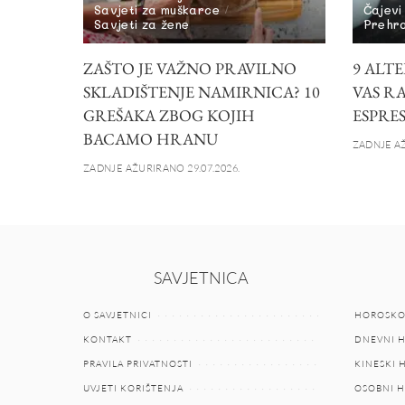
Savjeti za muškarce
Čajevi
Savjeti za žene
Prehr
ZAŠTO JE VAŽNO PRAVILNO
9 ALTE
SKLADIŠTENJE NAMIRNICA? 10
VAS R
GREŠAKA ZBOG KOJIH
ESPRE
BACAMO HRANU
ZADNJE AŽ
ZADNJE AŽURIRANO 29.07.2026.
SAVJETNICA
O SAVJETNICI
HOROSKO
KONTAKT
DNEVNI 
PRAVILA PRIVATNOSTI
KINESKI
UVJETI KORIŠTENJA
OSOBNI 