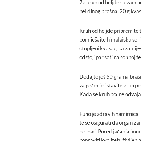
Za kruh od heljde su vam po
heljdinog brašna, 20 g kvasc
Kruh od heljde pripremite t
pomiješajte himalajsku sol 
otopljeni kvasac, pa zamijesi
odstoji par sati na sobnoj 
Dodajte još 50 grama brašna
za pečenje i stavite kruh p
Kada se kruh počne odvajati
Puno je zdravih namirnica i
te se osigurati da organiza
bolesni. Pored jačanja imu
popraviti kvalitetu življenja