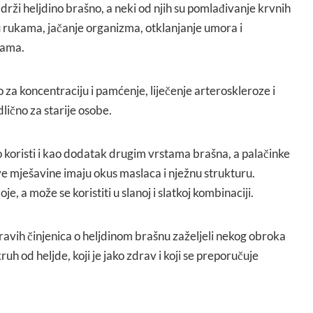
adrži heljdino brašno, a neki od njih su pomlađivanje krvnih
 u rukama, jačanje organizma, otklanjanje umora i
gama.
 za koncentraciju i pamćenje, liječenje arteroskleroze i
dlično za starije osobe.
 koristi i kao dodatak drugim vrstama brašna, a palačinke
ve mješavine imaju okus maslaca i nježnu strukturu.
je, a može se koristiti u slanoj i slatkoj kombinaciji.
ravih činjenica o heljdinom brašnu zaželjeli nekog obroka
kruh od heljde, koji je jako zdrav i koji se preporučuje