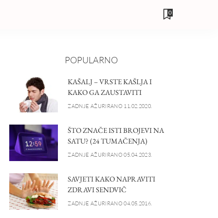
0
POPULARNO
KAŠALJ – VRSTE KAŠLJA I
KAKO GA ZAUSTAVITI
ZADNJE AŽURIRANO 11.02.2020.
ŠTO ZNAČE ISTI BROJEVI NA
SATU? (24 TUMAČENJA)
ZADNJE AŽURIRANO 05.04.2023.
SAVJETI KAKO NAPRAVITI
ZDRAVI SENDVIČ
ZADNJE AŽURIRANO 04.05.2016.