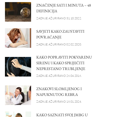
ZNAČENJE SATI I MINUTA – 48
DEFINICIJA
ZADNJE AŽURIRANO 31.10.2022.
SAVJETI KAKO ZAUSTAVITI
POVRAĆANJE
ZADNJE AŽURIRANO 02.02.2020.
KAKO POPRAVITI POKVARENU
SIRENU I KAKO SPRIJEČITI
NEPRESTANO TRUBLJENJE
ZADNJE AŽURIRANO 26.04.2016.
ZNAKOVI SLOMLJENOG I
NAPUKNUTOG REBRA
ZADNJE AŽURIRANO 18.01.2024.
KAKO SAZNATI SVOJ JMBG U