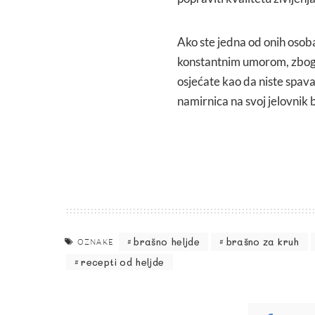
Ako ste jedna od onih osob
konstantnim umorom, zbog k
osjećate kao da niste spava
namirnica na svoj jelovnik 
brašno heljde
brašno za kruh
OZNAKE
recepti od heljde