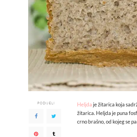
PODIJELI
Heljda
je žitarica koja sad
žitarica. Heljda je puna fosf
crno brašno, od kojeg se pak