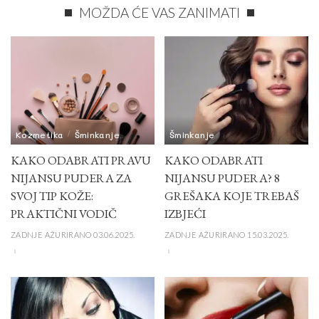
MOŽDA ĆE VAS ZANIMATI
Kozmetika
Šminkanje
Šminkanje
KAKO ODABRATI PRAVU
KAKO ODABRATI
NIJANSU PUDERA ZA
NIJANSU PUDERA? 8
SVOJ TIP KOŽE:
GREŠAKA KOJE TREBAŠ
PRAKTIČNI VODIČ
IZBJEĆI
ZADNJE AŽURIRANO 03.06.2025.
ZADNJE AŽURIRANO 15.03.2025.