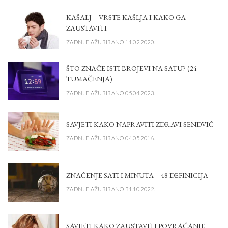
KAŠALJ – VRSTE KAŠLJA I KAKO GA
ZAUSTAVITI
ZADNJE AŽURIRANO 11.02.2020.
ŠTO ZNAČE ISTI BROJEVI NA SATU? (24
TUMAČENJA)
ZADNJE AŽURIRANO 05.04.2023.
SAVJETI KAKO NAPRAVITI ZDRAVI SENDVIČ
ZADNJE AŽURIRANO 04.05.2016.
ZNAČENJE SATI I MINUTA – 48 DEFINICIJA
ZADNJE AŽURIRANO 31.10.2022.
SAVJETI KAKO ZAUSTAVITI POVRAĆANJE