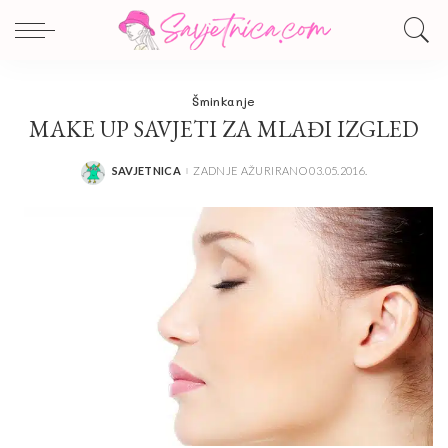
Šminkanje
MAKE UP SAVJETI ZA MLAĐI IZGLED
SAVJETNICA
ZADNJE AŽURIRANO 03.05.2016.
POSTED
BY