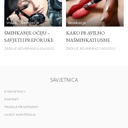
Video
Šminkanje
Šminkanje
ŠMINKANJE OČIJU –
KAKO PRAVILNO
SAVJETI I PREPORUKE
NAŠMINKATI USNE
ZADNJE AŽURIRANO 03.04.2023.
ZADNJE AŽURIRANO 19.09.2019.
SAVJETNICA
O SAVJETNICI
KONTAKT
PRAVILA PRIVATNOSTI
UVJETI KORIŠTENJA