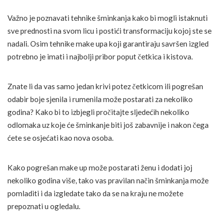
Važno je poznavati tehnike šminkanja kako bi mogli istaknuti
sve prednosti na svom licu i postići transformaciju kojoj ste se
nadali. Osim tehnike make upa koji garantiraju savršen izgled
potrebno je imati i najbolji pribor poput četkica i kistova.
Znate li da vas samo jedan krivi potez četkicom ili pogrešan
odabir boje sjenila i rumenila može postarati za nekoliko
godina? Kako bi to izbjegli pročitajte sljedećih nekoliko
odlomaka uz koje će šminkanje biti još zabavnije i nakon čega
ćete se osjećati kao nova osoba.
Kako pogrešan make up može postarati ženu i dodati joj
nekoliko godina više, tako vas pravilan način šminkanja može
pomladiti i da izgledate tako da se na kraju ne možete
prepoznati u ogledalu.