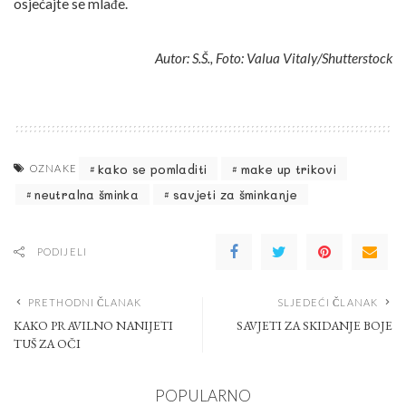
osjećajte se mlađe.
Autor: S.Š., Foto: Valua Vitaly/Shutterstock
kako se pomladiti
make up trikovi
OZNAKE
neutralna šminka
savjeti za šminkanje
PODIJELI
PRETHODNI ČLANAK
SLJEDEĆI ČLANAK
KAKO PRAVILNO NANIJETI
SAVJETI ZA SKIDANJE BOJE
TUŠ ZA OČI
POPULARNO