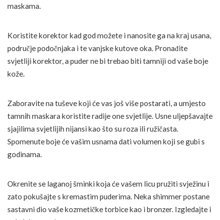
maskama.
Koristite korektor kad god možete i nanosite ga na kraj usana,
područje podočnjaka i te vanjske kutove oka. Pronađite
svjetliji korektor, a puder ne bi trebao biti tamniji od vaše boje
kože.
Zaboravite na tuševe koji će vas još više postarati, a umjesto
tamnih maskara koristite radije one svjetlije. Usne uljepšavajte
sjajilima svjetlijih nijansi kao što su roza ili ružičasta.
Spomenute boje će vašim usnama dati volumen koji se gubi s
godinama.
Okrenite se laganoj šminki koja će vašem licu pružiti svježinu i
zato pokušajte s kremastim puderima. Neka shimmer postane
sastavni dio vaše kozmetičke torbice kao i bronzer. Izgledajte i