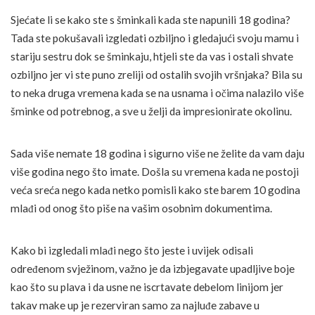
Sjećate li se kako ste s šminkali kada ste napunili 18 godina?
Tada ste pokušavali izgledati ozbiljno i gledajući svoju mamu i
stariju sestru dok se šminkaju, htjeli ste da vas i ostali shvate
ozbiljno jer vi ste puno zreliji od ostalih svojih vršnjaka? Bila su
to neka druga vremena kada se na usnama i očima nalazilo više
šminke od potrebnog, a sve u želji da impresionirate okolinu.
Sada više nemate 18 godina i sigurno više ne želite da vam daju
više godina nego što imate. Došla su vremena kada ne postoji
veća sreća nego kada netko pomisli kako ste barem 10 godina
mlađi od onog što piše na vašim osobnim dokumentima.
Kako bi izgledali mlađi nego što jeste i uvijek odisali
određenom svježinom, važno je da izbjegavate upadljive boje
kao što su plava i da usne ne iscrtavate debelom linijom jer
takav make up je rezerviran samo za najluđe zabave u