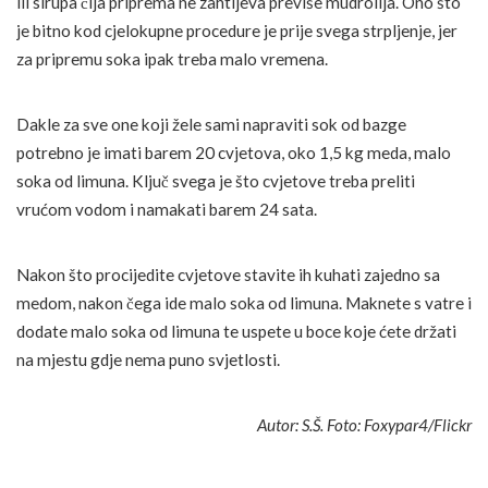
ili sirupa čija priprema ne zahtijeva previše mudrolija. Ono što
je bitno kod cjelokupne procedure je prije svega strpljenje, jer
za pripremu soka ipak treba malo vremena.
Dakle za sve one koji žele sami napraviti sok od bazge
potrebno je imati barem 20 cvjetova, oko 1,5 kg meda, malo
soka od limuna. Ključ svega je što cvjetove treba preliti
vrućom vodom i namakati barem 24 sata.
Nakon što procijedite cvjetove stavite ih kuhati zajedno sa
medom, nakon čega ide malo soka od limuna. Maknete s vatre i
dodate malo soka od limuna te uspete u boce koje ćete držati
na mjestu gdje nema puno svjetlosti.
Autor: S.Š. Foto: Foxypar4/Flickr