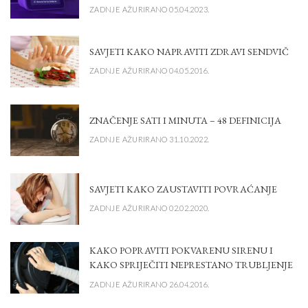
ZADNJE AŽURIRANO 05.04.2023.
SAVJETI KAKO NAPRAVITI ZDRAVI SENDVIČ
ZADNJE AŽURIRANO 04.05.2016.
ZNAČENJE SATI I MINUTA – 48 DEFINICIJA
ZADNJE AŽURIRANO 31.10.2022.
SAVJETI KAKO ZAUSTAVITI POVRAĆANJE
ZADNJE AŽURIRANO 02.02.2020.
KAKO POPRAVITI POKVARENU SIRENU I
KAKO SPRIJEČITI NEPRESTANO TRUBLJENJE
ZADNJE AŽURIRANO 26.04.2016.