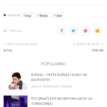
čaj
limun
šok
OZNAKE
PODIJELI
PRETHODNI ČLANAK
SLJEDEĆI ČLANAK
KOSA
PURAN
POPULARNO
KAŠALJ – VRSTE KAŠLJA I KAKO GA
ZAUSTAVITI
ZADNJE AŽURIRANO 11.02.2020.
ŠTO ZNAČE ISTI BROJEVI NA SATU? (24
TUMAČENJA)