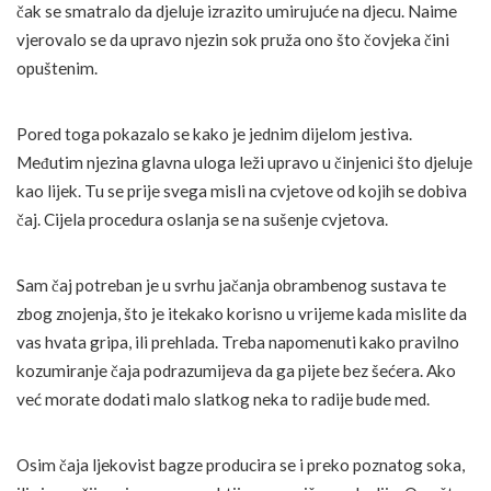
čak se smatralo da djeluje izrazito umirujuće na djecu. Naime
vjerovalo se da upravo njezin sok pruža ono što čovjeka čini
opuštenim.
Pored toga pokazalo se kako je jednim dijelom jestiva.
Međutim njezina glavna uloga leži upravo u činjenici što djeluje
kao lijek. Tu se prije svega misli na cvjetove od kojih se dobiva
čaj. Cijela procedura oslanja se na sušenje cvjetova.
Sam čaj potreban je u svrhu jačanja obrambenog sustava te
zbog znojenja, što je itekako korisno u vrijeme kada mislite da
vas hvata gripa, ili prehlada. Treba napomenuti kako pravilno
kozumiranje čaja podrazumijeva da ga pijete bez šećera. Ako
već morate dodati malo slatkog neka to radije bude med.
Osim čaja ljekovist bagze producira se i preko poznatog soka,