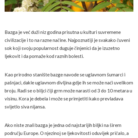
Bazga je već duži niz godina prisutna u kulturi suvremene
civilizacije i to na razne načine. Najpoznatiji je svakako čuveni
sok koji svoju popularnost duguje činjenici da je izuzetno
ljekovit i da pomaže kod raznih bolesti.
Kao prirodno stanište bazge navode se uglavnom šumarci i
pašnjaci, dakle uglavnom divljina gdje ih se može naći uvelikom
broju. Radi se o biljci čiji grm može narasti od 3 do 10 metara u
visinu. Kora je debela i može se primjetiti kako prevladava
svijetlo siva nijansa.
Ako niste znali bazga je jedna od najstarijih biljki na širem
području Europe. O njezinoj se ljekovitosti oduvijek pričalo, a