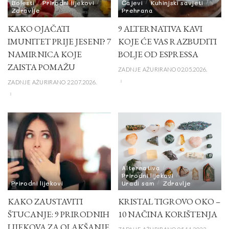
Bolesti
Prirodni lijekovi
Čajevi
Kuhinjski savjeti
Zdravlje
Prehrana
KAKO OJAČATI
9 ALTERNATIVA KAVI
IMUNITET PRIJE JESENI? 7
KOJE ĆE VAS RAZBUDITI
NAMIRNICA KOJE
BOLJE OD ESPRESSA
ZAISTA POMAŽU
ZADNJE AŽURIRANO 02.05.2026.
ZADNJE AŽURIRANO 22.07.2026.
Alternativa
Prirodni lijekovi
Prirodni lijekovi
Uradi sam
Zdravlje
KAKO ZAUSTAVITI
KRISTAL TIGROVO OKO –
ŠTUCANJE: 9 PRIRODNIH
10 NAČINA KORIŠTENJA
LIJEKOVA ZA OLAKŠANJE