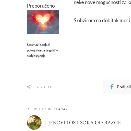
neke nove mogućnosti za koje
Preporučeno
S obzirom na dobitak moći će
Što znači sanjati
pokojnika da te grli? –
5 objašnjenja
Podijel
PODIJELI
PRETHODNI ČLANAK
LJEKOVITOST SOKA OD BAZGE