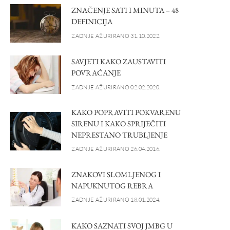
ZNAČENJE SATI I MINUTA – 48
DEFINICIJA
ZADNJE AŽURIRANO 31.10.2022.
SAVJETI KAKO ZAUSTAVITI
POVRAĆANJE
ZADNJE AŽURIRANO 02.02.2020.
KAKO POPRAVITI POKVARENU
SIRENU I KAKO SPRIJEČITI
NEPRESTANO TRUBLJENJE
ZADNJE AŽURIRANO 26.04.2016.
ZNAKOVI SLOMLJENOG I
NAPUKNUTOG REBRA
ZADNJE AŽURIRANO 18.01.2024.
KAKO SAZNATI SVOJ JMBG U