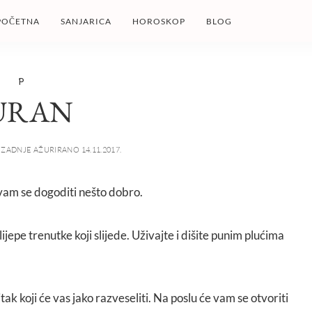
POČETNA
SANJARICA
HOROSKOP
BLOG
P
URAN
ZADNJE AŽURIRANO 14.11.2017.
 vam se dogoditi nešto dobro.
lijepe trenutke koji slijede. Uživajte i dišite punim plućima
itak koji će vas jako razveseliti. Na poslu će vam se otvoriti