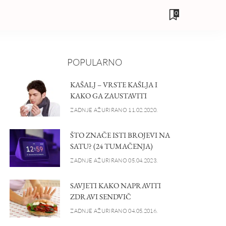
0
POPULARNO
KAŠALJ – VRSTE KAŠLJA I
KAKO GA ZAUSTAVITI
ZADNJE AŽURIRANO 11.02.2020.
ŠTO ZNAČE ISTI BROJEVI NA
SATU? (24 TUMAČENJA)
ZADNJE AŽURIRANO 05.04.2023.
SAVJETI KAKO NAPRAVITI
ZDRAVI SENDVIČ
ZADNJE AŽURIRANO 04.05.2016.