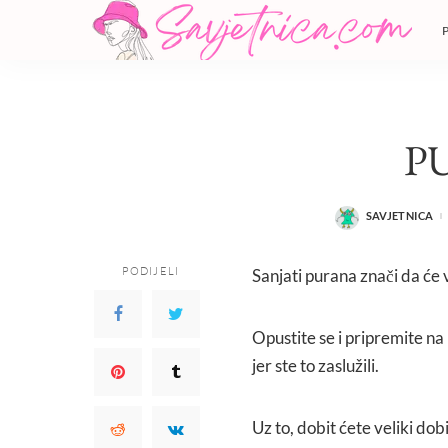
P
SAVJETNICA
POSTED
BY
PODIJELI
Sanjati purana znači da će
Opustite se i pripremite na 
jer ste to zaslužili.
Uz to, dobit ćete veliki dob