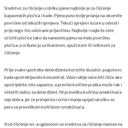
Sredstvo za čišćenje u obliku pjene najbolje je za čišćenje
kupaonskih pločica i kade. Pjena puno bolje prianja na okomite
površine od tekućih sprejeva. Tekući sprejevi iscure u odvod i
prije nego što odstrane prljavštinu. Najbolje i najbrže ćete
očistiti pločice tako da nanesete pjenu na malu površinu
pločica, a oribate ju sa tkaninom, spužvicom ili četkicom za
čišćenje.
Prije svake upotrebe deterdženta koristite dozator, pogotovo
kada upotrebljavate koncentrat. Vaše rublje neće biti čišće ako
upotrijebite više sapunice, a previše količine praška može čak i
oštetiti ladicu za deterdžent. Ni prevelika količina omekšivača
nije dobra, jer će primjerice ručnici manje upijati ukoliko se
peru sa prevelikom količinom omekšivača.
Kod čišćenje wc-a uglavnom se sredstva za čišćenje nanose na