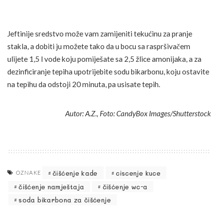
Jeftinije sredstvo može vam zamijeniti tekućinu za pranje
stakla, a dobiti ju možete tako da u bocu sa raspršivačem
ulijete 1,5 l vode koju pomiješate sa 2,5 žlice amonijaka, a za
dezinficiranje tepiha upotrijebite sodu bikarbonu, koju ostavite
na tepihu da odstoji 20 minuta, pa usisate tepih.
Autor: A.Z., Foto: CandyBox Images/Shutterstock
čišćenje kade
ciscenje kuce
OZNAKE
čišćenje namještaja
čišćenje wc-a
soda bikarbona za čišćenje