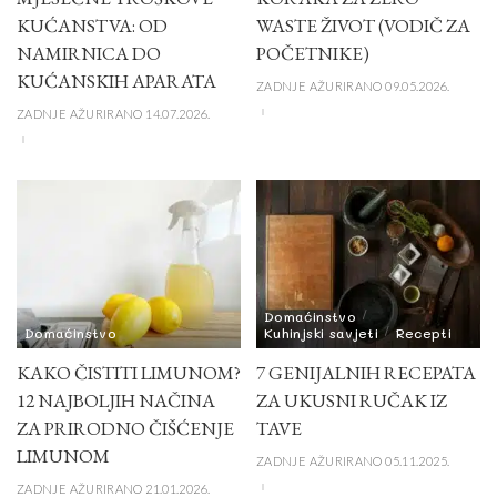
KUĆANSTVA: OD
WASTE ŽIVOT (VODIČ ZA
NAMIRNICA DO
POČETNIKE)
KUĆANSKIH APARATA
ZADNJE AŽURIRANO 09.05.2026.
ZADNJE AŽURIRANO 14.07.2026.
Domaćinstvo
Domaćinstvo
Kuhinjski savjeti
Recepti
KAKO ČISTITI LIMUNOM?
7 GENIJALNIH RECEPATA
12 NAJBOLJIH NAČINA
ZA UKUSNI RUČAK IZ
ZA PRIRODNO ČIŠĆENJE
TAVE
LIMUNOM
ZADNJE AŽURIRANO 05.11.2025.
ZADNJE AŽURIRANO 21.01.2026.