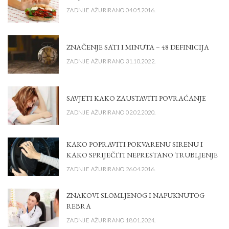
ZADNJE AŽURIRANO 04.05.2016.
ZNAČENJE SATI I MINUTA – 48 DEFINICIJA
ZADNJE AŽURIRANO 31.10.2022.
SAVJETI KAKO ZAUSTAVITI POVRAĆANJE
ZADNJE AŽURIRANO 02.02.2020.
KAKO POPRAVITI POKVARENU SIRENU I
KAKO SPRIJEČITI NEPRESTANO TRUBLJENJE
ZADNJE AŽURIRANO 26.04.2016.
ZNAKOVI SLOMLJENOG I NAPUKNUTOG
REBRA
ZADNJE AŽURIRANO 18.01.2024.