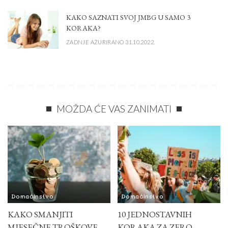
KAKO SAZNATI SVOJ JMBG U SAMO 3
KORAKA?
ZADNJE AŽURIRANO 31.10.2022.
MOŽDA ĆE VAS ZANIMATI
Domaćinstvo
Domaćinstvo
KAKO SMANJITI
10 JEDNOSTAVNIH
MJESEČNE TROŠKOVE
KORAKA ZA ZERO