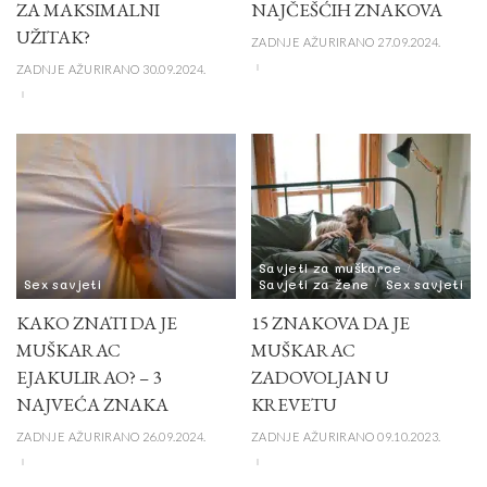
ZA MAKSIMALNI
NAJČEŠĆIH ZNAKOVA
UŽITAK?
ZADNJE AŽURIRANO 27.09.2024.
ZADNJE AŽURIRANO 30.09.2024.
Savjeti za muškarce
Sex savjeti
Savjeti za žene
Sex savjeti
KAKO ZNATI DA JE
15 ZNAKOVA DA JE
MUŠKARAC
MUŠKARAC
EJAKULIRAO? – 3
ZADOVOLJAN U
NAJVEĆA ZNAKA
KREVETU
ZADNJE AŽURIRANO 26.09.2024.
ZADNJE AŽURIRANO 09.10.2023.