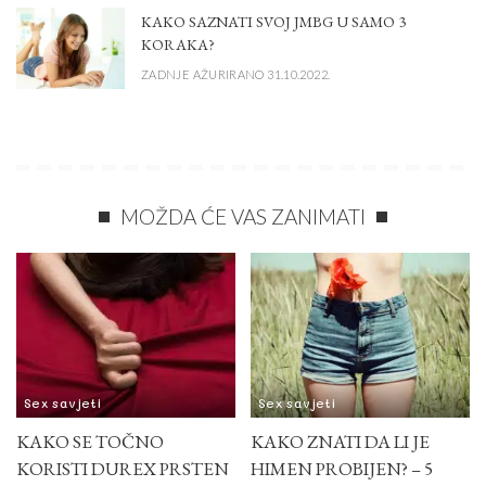
KAKO SAZNATI SVOJ JMBG U SAMO 3
KORAKA?
ZADNJE AŽURIRANO 31.10.2022.
MOŽDA ĆE VAS ZANIMATI
Sex savjeti
Sex savjeti
KAKO SE TOČNO
KAKO ZNATI DA LI JE
KORISTI DUREX PRSTEN
HIMEN PROBIJEN? – 5