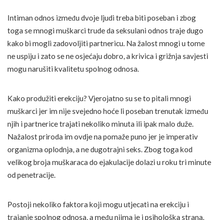
Intiman odnos između dvoje ljudi treba biti poseban i zbog
toga se mnogi muškarci trude da seksulani odnos traje dugo
kako bi mogli zadovoljiti partnericu. Na žalost mnogi u tome
ne uspiju i zato se ne osjećaju dobro, a krivica i grižnja savjesti
mogu narušiti kvalitetu spolnog odnosa.
Kako produžiti erekciju? Vjerojatno su se to pitali mnogi
muškarci jer im nije svejedno hoće li poseban trenutak između
njih i partnerice trajati nekoliko minuta ili ipak malo duže.
Nažalost priroda im ovdje na pomaže puno jer je imperativ
organizma oplodnja, a ne dugotrajni seks. Zbog toga kod
velikog broja muškaraca do ejakulacije dolazi u roku tri minute
od penetracije.
Postoji nekoliko faktora koji mogu utjecati na erekciju i
trajanje spolnog odnosa, a među njima je i psihološka strana.