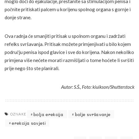
moglo doći do ejakulacije, prestanite sa stimulacijom penisa i
počnite pritiskati palcem u korijenu spolnog organa s gornje i
donje strane.
Ova radnja će smanjiti pritisak u spolnom organu i zadržati
refelks svršavanja. Pritisak možete primjenjivati u bilo kojem
području penisa ispod glavice i sve do korijena. Nakon nekoliko
primjena više nećete morati razmišljati o tome hoćete li svršiti
prije nego što ste planirali.
Autor: S.Š., Foto: kiuikson/Shutterstock
bolja erekcija
bolje svršavanje
OZNAKE
erekcija savjeti