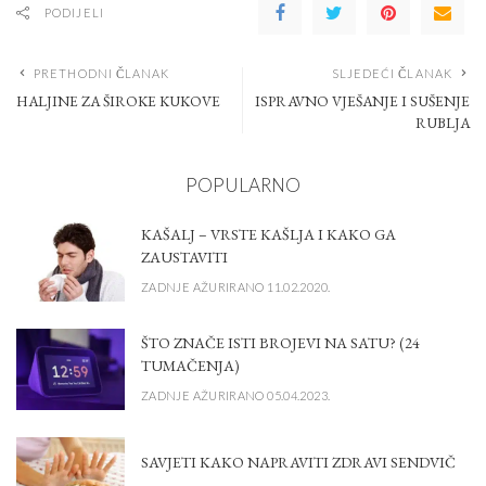
PODIJELI
PRETHODNI ČLANAK
SLJEDEĆI ČLANAK
HALJINE ZA ŠIROKE KUKOVE
ISPRAVNO VJEŠANJE I SUŠENJE
RUBLJA
POPULARNO
KAŠALJ – VRSTE KAŠLJA I KAKO GA
ZAUSTAVITI
ZADNJE AŽURIRANO 11.02.2020.
ŠTO ZNAČE ISTI BROJEVI NA SATU? (24
TUMAČENJA)
ZADNJE AŽURIRANO 05.04.2023.
SAVJETI KAKO NAPRAVITI ZDRAVI SENDVIČ