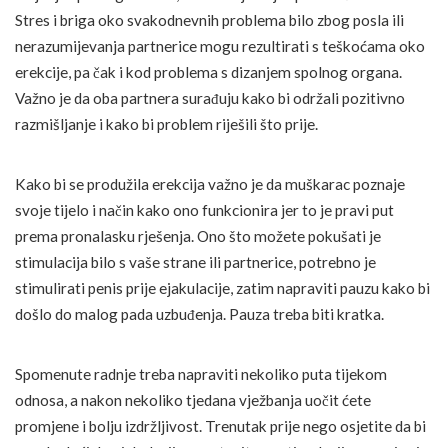
Stres i briga oko svakodnevnih problema bilo zbog posla ili
nerazumijevanja partnerice mogu rezultirati s teškoćama oko
erekcije, pa čak i kod problema s dizanjem spolnog organa.
Važno je da oba partnera surađuju kako bi održali pozitivno
razmišljanje i kako bi problem riješili što prije.
Kako bi se produžila erekcija važno je da muškarac poznaje
svoje tijelo i način kako ono funkcionira jer to je pravi put
prema pronalasku rješenja. Ono što možete pokušati je
stimulacija bilo s vaše strane ili partnerice, potrebno je
stimulirati penis prije ejakulacije, zatim napraviti pauzu kako bi
došlo do malog pada uzbuđenja. Pauza treba biti kratka.
Spomenute radnje treba napraviti nekoliko puta tijekom
odnosa, a nakon nekoliko tjedana vježbanja uočit ćete
promjene i bolju izdržljivost. Trenutak prije nego osjetite da bi