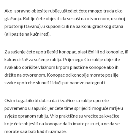
Ako ispravno objesite rublje, uštedjet ćete mnogo truda oko
glačanja. Rublje ćete objesiti da se suši na otvorenom, u suhoj
prostoriji (tavanu), u kupaonici ili na balkonu gradskog stana
(ali pazite na kućni red).
Za sušenje ćete upotrijebiti konopac, plastični ili od konoplje, ili
kakav držač za sušenje rublja. Prije nego što rublje objesite
svakako obrišite vlažnom krpom plastične konopce ako ih
držite na otvorenom. Konopac od konoplje morate poslije
svake upotrebe skinuti i idući put nanovo nategnuti.
Osim toga bilo bi dobro da i kvačice za rublje operete
povremeno u sapunici jer ćete time spriječiti moguće mrlje u
svježe opranom rublju. Vrlo praktične su vrećice za kvačice
koje ćete objesiti na konopac da ih imate pri ruci, a ne da se
morate sagibati kad ih uzimate.