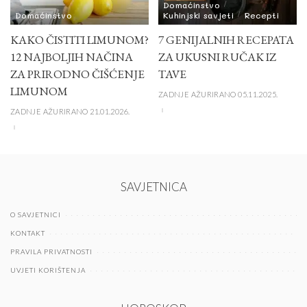
Domaćinstvo
Domaćinstvo
Kuhinjski savjeti
Recepti
KAKO ČISTITI LIMUNOM?
7 GENIJALNIH RECEPATA
12 NAJBOLJIH NAČINA
ZA UKUSNI RUČAK IZ
ZA PRIRODNO ČIŠĆENJE
TAVE
LIMUNOM
ZADNJE AŽURIRANO 05.11.2025.
ZADNJE AŽURIRANO 21.01.2026.
SAVJETNICA
O SAVJETNICI
KONTAKT
PRAVILA PRIVATNOSTI
UVJETI KORIŠTENJA