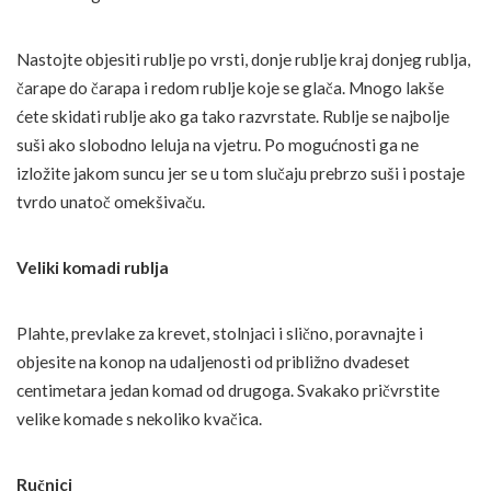
Nastojte objesiti rublje po vrsti, donje rublje kraj donjeg rublja,
čarape do čarapa i redom rublje koje se glača. Mnogo lakše
ćete skidati rublje ako ga tako razvrstate. Rublje se najbolje
suši ako slobodno leluja na vjetru. Po mogućnosti ga ne
izložite jakom suncu jer se u tom slučaju prebrzo suši i postaje
tvrdo unatoč omekšivaču.
Veliki komadi rublja
Plahte, prevlake za krevet, stolnjaci i slično, poravnajte i
objesite na konop na udaljenosti od približno dvadeset
centimetara jedan komad od drugoga. Svakako pričvrstite
velike komade s nekoliko kvačica.
Ručnici