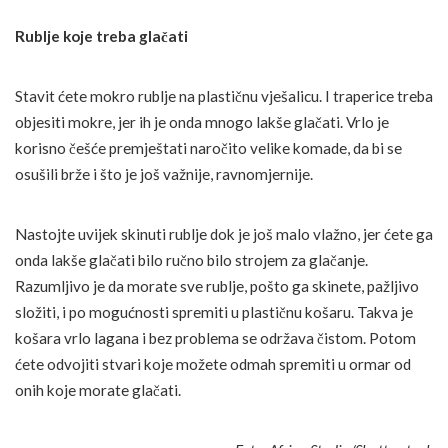
Rublje koje treba glačati
Stavit ćete mokro rublje na plastičnu vješalicu. I traperice treba
objesiti mokre, jer ih je onda mnogo lakše glačati. Vrlo je
korisno češće premještati naročito velike komade, da bi se
osušili brže i što je još važnije, ravnomjernije.
Nastojte uvijek skinuti rublje dok je još malo vlažno, jer ćete ga
onda lakše glačati bilo ručno bilo strojem za glačanje.
Razumljivo je da morate sve rublje, pošto ga skinete, pažljivo
složiti, i po mogućnosti spremiti u plastičnu košaru. Takva je
košara vrlo lagana i bez problema se održava čistom. Potom
ćete odvojiti stvari koje možete odmah spremiti u ormar od
onih koje morate glačati.