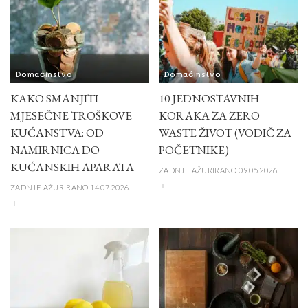
Domaćinstvo
Domaćinstvo
KAKO SMANJITI
10 JEDNOSTAVNIH
MJESEČNE TROŠKOVE
KORAKA ZA ZERO
KUĆANSTVA: OD
WASTE ŽIVOT (VODIČ ZA
NAMIRNICA DO
POČETNIKE)
KUĆANSKIH APARATA
ZADNJE AŽURIRANO 09.05.2026.
ZADNJE AŽURIRANO 14.07.2026.