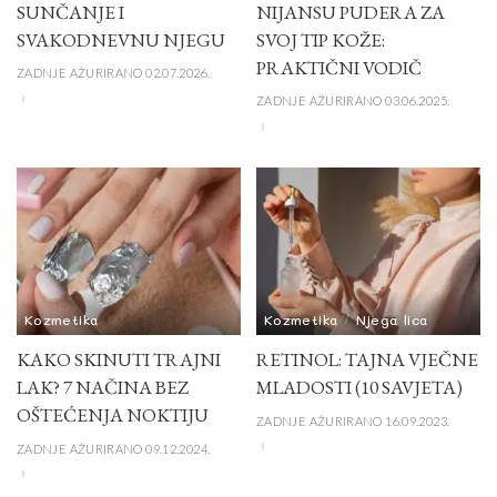
SUNČANJE I
NIJANSU PUDERA ZA
SVAKODNEVNU NJEGU
SVOJ TIP KOŽE:
PRAKTIČNI VODIČ
ZADNJE AŽURIRANO 02.07.2026.
ZADNJE AŽURIRANO 03.06.2025.
Kozmetika
Kozmetika
Njega lica
KAKO SKINUTI TRAJNI
RETINOL: TAJNA VJEČNE
LAK? 7 NAČINA BEZ
MLADOSTI (10 SAVJETA)
OŠTEĆENJA NOKTIJU
ZADNJE AŽURIRANO 16.09.2023.
ZADNJE AŽURIRANO 09.12.2024.