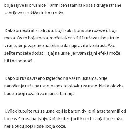
boja šljive ili brusnice. Tamni ten i tamna kosa s druge strane
zahtijevaju ružičastu boju ruža.
Kako bi neutralizirali žutu boju zubi, koristite ruževe u boji
mesa. Osim boje mesa, možete koristiti i ruževe u boji trule
višnje, jer je zapravo najbitnije da napravite kontrast. Ako
želite možete dodati i sjaj na usne, jer vam sjajni efekt može
biti od pomoći.
Kako bi ruž savršeno izgledao na vašim usnama, prije
nanošenja ruža na usne, nanesite olovku za usne. Neka olovka
bude u boji ruža ili za nijansu tamnija.
Uvijek kupujte ruž za usne koji je barem dvije nijanse tamniji od
boje vaših usana. Najvažniji kriterij prilikom biranja boje ruža
neka budu boja kose i boja kože.