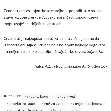
Žene s crvenom bojom kose će najbolje pogoditi ako na usne
stave ruž boje breskve. A ovakvi narančasti tonovi ruževa
mogu uspješno izbijeliti nijansu zubi.
Crveni ruž je najpopularniji ruž za usne, a važno je samo da
izaberete onu nijansu crvene boje koja vam najbolje odgovara.
Tamnijem tenu tako najbolje pristaje žarko crvena boja ruža.
Autor: A.Z., Foto: vita khorzhevska/Shutterstock
crvena kosa
crveni ruž
OZNAKE
olovka za usne
ruž za usne
savjeti za ljepotu
savjeti za šminkanje
šminkanje usana