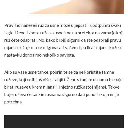
Pravilno nanesen ruž za usne može uljepšati i upotpuniti svaki
izgled žene. Izbora ruža za usne ima na pretek, a na vama je koji
ruž ćete odabrati. No, kako bi bili sigurni da ste odabrali pravu
nijansu ruža, koja će odgovarati vašem tipu lica i nijansi kože, u
nastavku donosimo nekoliko savjeta.
Ako su vaše usne tanke, pobrinite se da ne koristite tamne
ruževe, koji će ih još više stanjiti. Žene s tanjim usnama trebaju
birati ruževe u krem nijansi ili nježno ružičastoj nijansi. Takve
boje ruževa će tankim usnama sigurno dati punoću koja im je
potrebna.