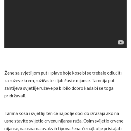
Žene sa svjetlijom puti i plave boje kose bi se trebale odlučiti
za ruževe krem, ružičaste i ljubičaste nijanse. Tamnija put
zahtijeva svjetlije ruževe pa bi bilo dobro kada bi se toga
pridržavali.
Tamna kosa i svjetliji ten će najbolje doći do izražaja ako na
usne stavite svijetlo crvenu nijansu ruža. Osim svijetlo crvene
nijanse, na usnama ovakvih tipova žena, će najbolje pristajati