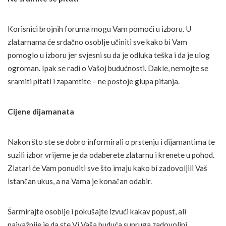
Korisnici brojnih foruma mogu Vam pomoći u izboru. U
zlatarnama će srdačno osoblje učiniti sve kako bi Vam
pomoglo u izboru jer svjesni su da je odluka teška i da je ulog
ogroman. Ipak se radi o Vašoj budućnosti. Dakle, nemojte se
sramiti pitati i zapamtite – ne postoje glupa pitanja.
Cijene dijamanata
Nakon što ste se dobro informirali o prstenju i dijamantima te
suzili izbor vrijeme je da odaberete zlatarnu i krenete u pohod.
Zlatari će Vam ponuditi sve što imaju kako bi zadovoljili Vaš
istančan ukus, a na Vama je konačan odabir.
Šarmirajte osoblje i pokušajte izvući kakav popust, ali
najvažnije je da ste Vi Vaša buduća supruga zadovoljni