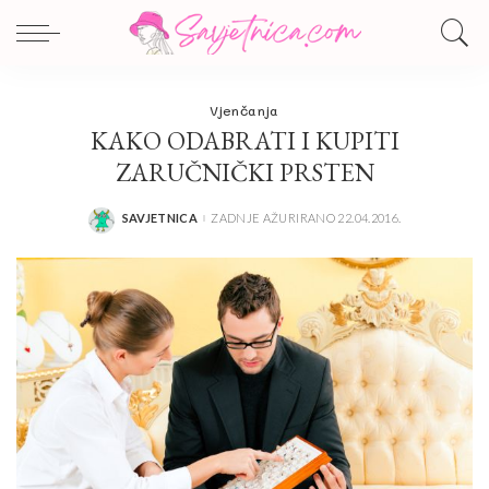
Vjenčanja
KAKO ODABRATI I KUPITI
ZARUČNIČKI PRSTEN
SAVJETNICA
ZADNJE AŽURIRANO 22.04.2016.
POSTED
BY