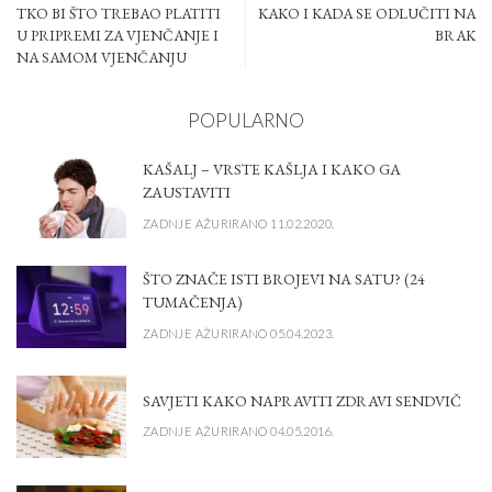
TKO BI ŠTO TREBAO PLATITI
KAKO I KADA SE ODLUČITI NA
U PRIPREMI ZA VJENČANJE I
BRAK
NA SAMOM VJENČANJU
POPULARNO
KAŠALJ – VRSTE KAŠLJA I KAKO GA
ZAUSTAVITI
ZADNJE AŽURIRANO 11.02.2020.
ŠTO ZNAČE ISTI BROJEVI NA SATU? (24
TUMAČENJA)
ZADNJE AŽURIRANO 05.04.2023.
SAVJETI KAKO NAPRAVITI ZDRAVI SENDVIČ
ZADNJE AŽURIRANO 04.05.2016.