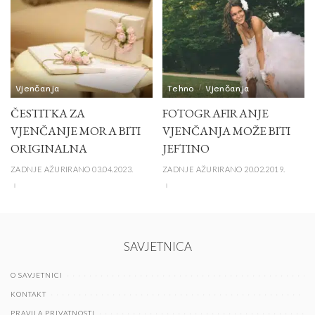
Vjenčanja
Tehno
Vjenčanja
ČESTITKA ZA
FOTOGRAFIRANJE
VJENČANJE MORA BITI
VJENČANJA MOŽE BITI
ORIGINALNA
JEFTINO
ZADNJE AŽURIRANO 03.04.2023.
ZADNJE AŽURIRANO 20.02.2019.
SAVJETNICA
O SAVJETNICI
KONTAKT
PRAVILA PRIVATNOSTI