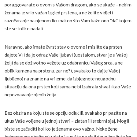
porazgovarate o ovom s Vašom dragom, ako se ukaže – nekim
ženama je vrlo važan izgled prstena, a ne želite vidjeti
razočaranje na njenom licu nakon što Vam kaže ono “da” kojem
ste se toliko nadali.
Naravno, ako imate čvrst stav o ovome i mislite da prsten
dajete Vi i da je odraz Vaše ljubavi (uostalom, stvar je u Vašoj
želji da se doživotno vežete uz odabranicu Vašeg srca, a ne
oblik kamena na prstenu, zar ne?), svakako to dajte Vašoj
ljubljenoj na znanje na vrijeme, da izbjegnete neugodnu
situaciju da ona prsten koji sama ne bi izabrala shvati kao Vaše
nepoznavanje njenih želja.
Bez obzira na koju ste se opciju odlučili, svakako pripazite na
ukus Vaše voljene u jednoj stvari – zlatan ili srebrni sjaj. Mogli
biste se začuditi koliko je ženama ovo važno. Neke žene
jednostavno obožavaju zlato i sve što ne sjaji dovoljno žuto im