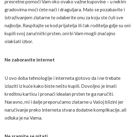
presretne pomoći Vam oko ovako važne kupovine – u nekim
gradovima moći ćete naći i draguljara. Malo se pozabavite i
istraživanjem zlatarne te odaberite onu za koju ste čuli sve
najbolje. Raspitajte se kod prijatelja ili čak roditelja gdje su oni
kupili svoj zaručnički prsten, oni bi Vam mogli značajno
olakšati izbor.
Ne zaboravite internet
U ovo doba tehnologije i interneta gotovo da i ne trebate
izlaziti iz kuće kako biste nešto kupili. Dovoljno je imati
kreditnu karticu i pronaći idealan prsten te ga naručiti.
Naravno, mi i dalje preporučamo zlatarne u Vašoj blizini jer
naručivanje preko interneta stvara dodatne komplikacije, ali
odluka je na Vama.
Ne sramite se pitati