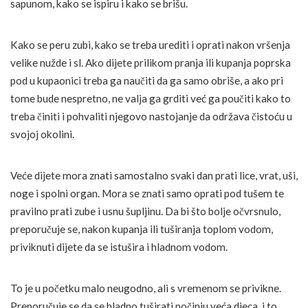
sapunom, kako se ispiru i kako se brišu.
Kako se peru zubi, kako se treba urediti i oprati nakon vršenja
velike nužde i sl. Ako dijete prilikom pranja ili kupanja poprska
pod u kupaonici treba ga naučiti da ga samo obriše, a ako pri
tome bude nespretno, ne valja ga grditi već ga poučiti kako to
treba činiti i pohvaliti njegovo nastojanje da održava čistoću u
svojoj okolini.
Veće dijete mora znati samostalno svaki dan prati lice, vrat, uši,
noge i spolni organ. Mora se znati samo oprati pod tušem te
pravilno prati zube i usnu šupljinu. Da bi što bolje očvrsnulo,
preporučuje se, nakon kupanja ili tuširanja toplom vodom,
priviknuti dijete da se istušira i hladnom vodom.
To je u početku malo neugodno, ali s vremenom se privikne.
Preporučuje se da se hladno tuširati počinju veća djeca, i to