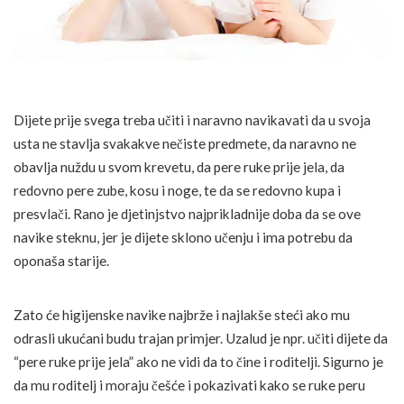
Dijete prije svega treba učiti i naravno navikavati da u svoja
usta ne stavlja svakakve nečiste predmete, da naravno ne
obavlja nuždu u svom krevetu, da pere ruke prije jela, da
redovno pere zube, kosu i noge, te da se redovno kupa i
presvlači. Rano je djetinjstvo najprikladnije doba da se ove
navike steknu, jer je dijete sklono učenju i ima potrebu da
oponaša starije.
Zato će higijenske navike najbrže i najlakše steći ako mu
odrasli ukućani budu trajan primjer. Uzalud je npr. učiti dijete da
“pere ruke prije jela” ako ne vidi da to čine i roditelji. Sigurno je
da mu roditelj i moraju češće i pokazivati kako se ruke peru