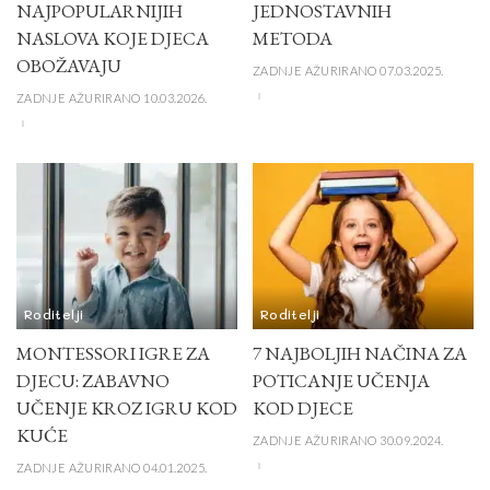
NAJPOPULARNIJIH
JEDNOSTAVNIH
NASLOVA KOJE DJECA
METODA
OBOŽAVAJU
ZADNJE AŽURIRANO 07.03.2025.
ZADNJE AŽURIRANO 10.03.2026.
Roditelji
Roditelji
MONTESSORI IGRE ZA
7 NAJBOLJIH NAČINA ZA
DJECU: ZABAVNO
POTICANJE UČENJA
UČENJE KROZ IGRU KOD
KOD DJECE
KUĆE
ZADNJE AŽURIRANO 30.09.2024.
ZADNJE AŽURIRANO 04.01.2025.