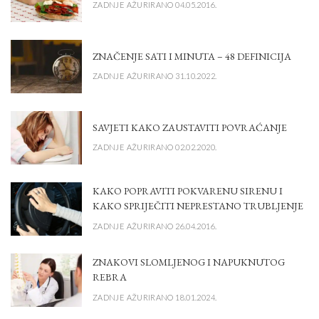
ZADNJE AŽURIRANO 04.05.2016.
ZNAČENJE SATI I MINUTA – 48 DEFINICIJA
ZADNJE AŽURIRANO 31.10.2022.
SAVJETI KAKO ZAUSTAVITI POVRAĆANJE
ZADNJE AŽURIRANO 02.02.2020.
KAKO POPRAVITI POKVARENU SIRENU I
KAKO SPRIJEČITI NEPRESTANO TRUBLJENJE
ZADNJE AŽURIRANO 26.04.2016.
ZNAKOVI SLOMLJENOG I NAPUKNUTOG
REBRA
ZADNJE AŽURIRANO 18.01.2024.