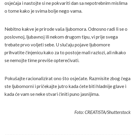
osjećaja i nastojte si ne pokvariti dan sa nepotrebnim mislima
o tome kako je svima bolje nego vama.
Nebitno kakve je prirode vaša ljubomora. Odnosno radi li se o
poslovnoj, ljubavnoj ili nekom drugom tipu, vi prije svega
trebate prvo voljeti sebe. U slučaju pojave ljubomore
prihvatite činjenicu kako za to postoje mali razlozi, ali nikako
se nemojte time previše opterećivati.
Pokušajte racionalizirat ono što osjećate. Razmisite zbog čega
ste ljubomorni i pričekajte jutro kada ćete biti hladnije glave i
kada će vam se neke stvari činiti puno jasnijima.
Foto: CREATISTA/Shutterstock