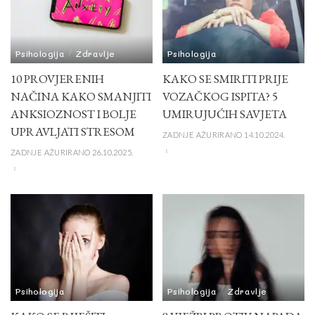
Psihologija
Zdravlje
Psihologija
10 PROVJERENIH
KAKO SE SMIRITI PRIJE
NAČINA KAKO SMANJITI
VOZAČKOG ISPITA? 5
ANKSIOZNOST I BOLJE
UMIRUJUĆIH SAVJETA
UPRAVLJATI STRESOM
ZADNJE AŽURIRANO 14.10.2024.
ZADNJE AŽURIRANO 26.10.2025.
Psihologija
Psihologija
Zdravlje