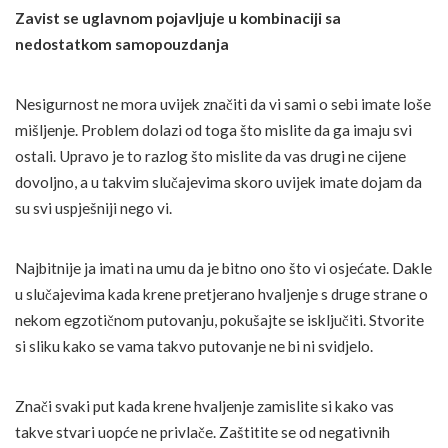
Zavist se uglavnom pojavljuje u kombinaciji sa
nedostatkom samopouzdanja
Nesigurnost ne mora uvijek značiti da vi sami o sebi imate loše
mišljenje. Problem dolazi od toga što mislite da ga imaju svi
ostali. Upravo je to razlog što mislite da vas drugi ne cijene
dovoljno, a u takvim slučajevima skoro uvijek imate dojam da
su svi uspješniji nego vi.
Najbitnije ja imati na umu da je bitno ono što vi osjećate. Dakle
u slučajevima kada krene pretjerano hvaljenje s druge strane o
nekom egzotičnom putovanju, pokušajte se isključiti. Stvorite
si sliku kako se vama takvo putovanje ne bi ni svidjelo.
Znači svaki put kada krene hvaljenje zamislite si kako vas
takve stvari uopće ne privlače. Zaštitite se od negativnih