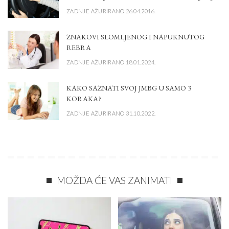
ZADNJE AŽURIRANO 26.04.2016.
ZNAKOVI SLOMLJENOG I NAPUKNUTOG
REBRA
ZADNJE AŽURIRANO 18.01.2024.
KAKO SAZNATI SVOJ JMBG U SAMO 3
KORAKA?
ZADNJE AŽURIRANO 31.10.2022.
MOŽDA ĆE VAS ZANIMATI