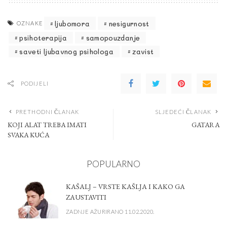
ljubomora
nesigurnost
OZNAKE
psihoterapija
samopouzdanje
saveti ljubavnog psihologa
zavist
PODIJELI
PRETHODNI ČLANAK
SLJEDEĆI ČLANAK
KOJI ALAT TREBA IMATI
GATARA
SVAKA KUĆA
POPULARNO
KAŠALJ – VRSTE KAŠLJA I KAKO GA
ZAUSTAVITI
ZADNJE AŽURIRANO 11.02.2020.