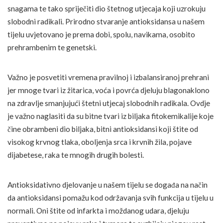
snagama te tako spriječiti dio štetnog utjecaja koji uzrokuju
slobodni radikali. Prirodno stvaranje antioksidansa u našem
tijelu uvjetovano je prema dobi, spolu, navikama, osobito
prehrambenim te genetski.
Važno je posvetiti vremena pravilnoj i izbalansiranoj prehrani
jer mnoge tvari iz žitarica, voća i povrća djeluju blagonaklono
na zdravlje smanjujući štetni utjecaj slobodnih radikala. Ovdje
je važno naglasiti da su bitne tvari iz biljaka fitokemikalije koje
čine obrambeni dio biljaka, bitni antioksidansi koji štite od
visokog krvnog tlaka, oboljenja srca i krvnih žila, pojave
dijabetese, raka te mnogih drugih bolesti.
Antioksidativno djelovanje u našem tijelu se događa na način
da antioksidansi pomažu kod održavanja svih funkcija u tijelu u
normali. Oni štite od infarkta i moždanog udara, djeluju