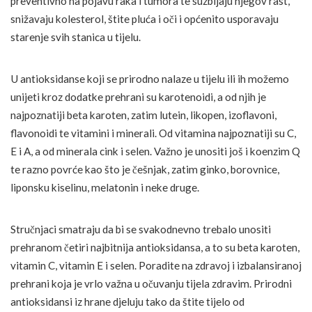
preventivno na pojavu raka i tumora te suzbijaju njegov rast,
snižavaju kolesterol, štite pluća i oči i općenito usporavaju
starenje svih stanica u tijelu.
U antioksidanse koji se prirodno nalaze u tijelu ili ih možemo
unijeti kroz dodatke prehrani su karotenoidi, a od njih je
najpoznatiji beta karoten, zatim lutein, likopen, izoflavoni,
flavonoidi te vitamini i minerali. Od vitamina najpoznatiji su C,
E i A, a od minerala cink i selen. Važno je unositi još i koenzim Q
te razno povrće kao što je češnjak, zatim ginko, borovnice,
liponsku kiselinu, melatonin i neke druge.
Stručnjaci smatraju da bi se svakodnevno trebalo unositi
prehranom četiri najbitnija antioksidansa, a to su beta karoten,
vitamin C, vitamin E i selen. Poradite na zdravoj i izbalansiranoj
prehrani koja je vrlo važna u očuvanju tijela zdravim. Prirodni
antioksidansi iz hrane djeluju tako da štite tijelo od