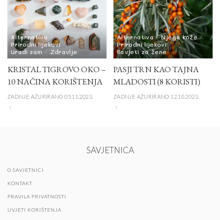
Alternativa
Alternativa
Njega kože
Prirodni lijekovi
Prirodni lijekovi
Uradi sam
Zdravlje
Savjeti za žene
KRISTAL TIGROVO OKO –
PASJI TRN KAO TAJNA
10 NAČINA KORIŠTENJA
MLADOSTI (8 KORISTI)
ZADNJE AŽURIRANO 05.11.2023.
ZADNJE AŽURIRANO 12.10.2023.
SAVJETNICA
O SAVJETNICI
KONTAKT
PRAVILA PRIVATNOSTI
UVJETI KORIŠTENJA