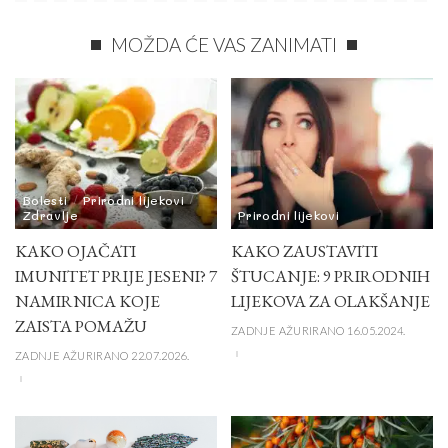
MOŽDA ĆE VAS ZANIMATI
Bolesti
Prirodni lijekovi
Zdravlje
Prirodni lijekovi
KAKO OJAČATI
KAKO ZAUSTAVITI
IMUNITET PRIJE JESENI? 7
ŠTUCANJE: 9 PRIRODNIH
NAMIRNICA KOJE
LIJEKOVA ZA OLAKŠANJE
ZAISTA POMAŽU
ZADNJE AŽURIRANO 16.05.2024.
ZADNJE AŽURIRANO 22.07.2026.