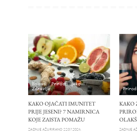
Bolesti
Prirodni lijekovi
Zdravlje
Prirodn
KAKO OJAČATI IMUNITET
KAKO Z
PRIJE JESENI? 7 NAMIRNICA
PRIRO
KOJE ZAISTA POMAŽU
OLAKŠ
ZADNJE AŽURIRANO 22.07.2026.
ZADNJE AŽ