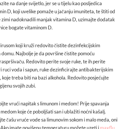
azite na danje svijetlo, jer se u tijelu kao posljedica
in D, koji uvelike pomaže u jačanju imuniteta, te štiti od
te zimi nadoknadili manjak vitamina D, uzimajte dodatak
rnice bogate vitaminom D.
virusom koji kruži redovito čistite dezinfekcijskim
domu. Najbolje je da površine čistite pomoću
raspršivaču. Redovito perite svoje ruke, te ih perite
i ruci voda i sapun, ruke dezinficirajte antibakterijskim
 koje treba biti na bazi alkohola. Redovito posjećujte
ijenu svojih zubi.
pijte vrući napitak s limunom i medom! Prije spavanja
 medom koje će poboljšati san i ublažiti noćni kašalj.
jte čašu vruće vode sa limunovim sokom i malo meda, oni
o. Ako imate povišenu temperaturu možete uzeti i
maxflu