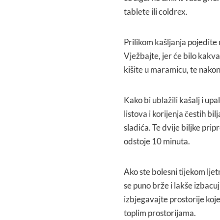
tablete ili coldrex.
Prilikom kašljanja pojedite 
Vježbajte, jer će bilo kakva
kišite u maramicu, te nakon
Kako bi ublažili kašalj i upa
listova i korijenja čestih bil
sladića. Te dvije biljke pri
odstoje 10 minuta.
Ako ste bolesni tijekom ljet
se puno brže i lakše izbacuju
izbjegavajte prostorije koje
toplim prostorijama.