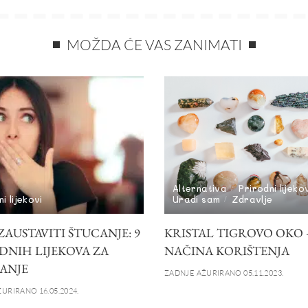
MOŽDA ĆE VAS ZANIMATI
Alternativa
Prirodni lijeko
i lijekovi
Uradi sam
Zdravlje
AUSTAVITI ŠTUCANJE: 9
KRISTAL TIGROVO OKO –
DNIH LIJEKOVA ZA
NAČINA KORIŠTENJA
ANJE
ZADNJE AŽURIRANO 05.11.2023.
URIRANO 16.05.2024.