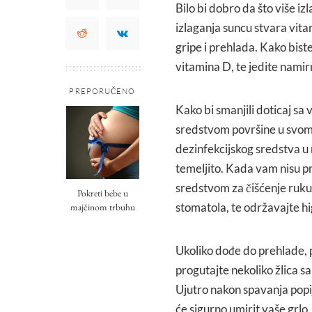
Bilo bi dobro da što više izl
izlaganja suncu stvara vitam
gripe i prehlada. Kako bis
vitamina D, te jedite nami
PREPORUČENO
Kako bi smanjili doticaj sa 
sredstvom površine u svom 
dezinfekcijskog sredstva u 
temeljito. Kada vam nisu pr
sredstvom za čišćenje ruku,
Pokreti bebe u
stomatola, te održavajte hig
majčinom trbuhu
Ukoliko dođe do prehlade, 
progutajte nekoliko žlica sa
Ujutro nakon spavanja popi
će sigurno umirit vaše grl