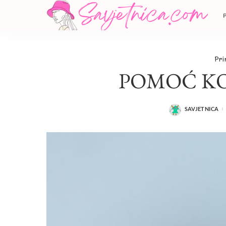
Pri
POMOĆ K
SAVJETNICA
POSTED
BY