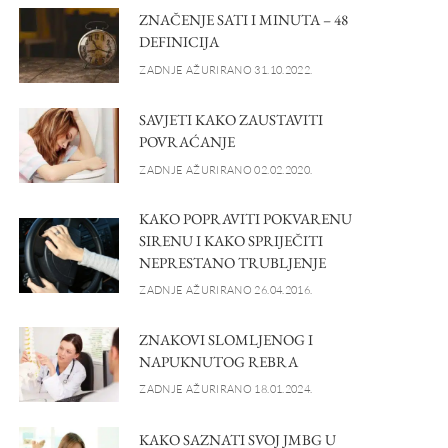
ZNAČENJE SATI I MINUTA – 48
DEFINICIJA
ZADNJE AŽURIRANO 31.10.2022.
SAVJETI KAKO ZAUSTAVITI
POVRAĆANJE
ZADNJE AŽURIRANO 02.02.2020.
KAKO POPRAVITI POKVARENU
SIRENU I KAKO SPRIJEČITI
NEPRESTANO TRUBLJENJE
ZADNJE AŽURIRANO 26.04.2016.
ZNAKOVI SLOMLJENOG I
NAPUKNUTOG REBRA
ZADNJE AŽURIRANO 18.01.2024.
KAKO SAZNATI SVOJ JMBG U