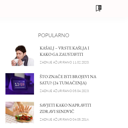
0
POPULARNO
KAŠALJ – VRSTE KAŠLJA I
KAKO GA ZAUSTAVITI
ZADNJE AŽURIRANO 11.02.2020.
ŠTO ZNAČE ISTI BROJEVI NA
SATU? (24 TUMAČENJA)
ZADNJE AŽURIRANO 05.04.2023.
SAVJETI KAKO NAPRAVITI
ZDRAVI SENDVIČ
ZADNJE AŽURIRANO 04.05.2016.