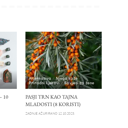
vi
Alternativa
Njega kože
Prirodni lijekovi
Savjeti za žene
 10
PASJI TRN KAO TAJNA
MLADOSTI (8 KORISTI)
ZADNJE AŽURIRANO 12.10.2023.