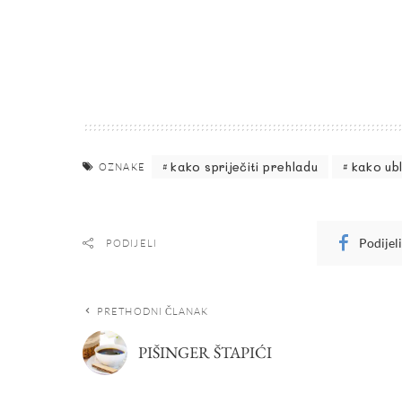
kako spriječiti prehladu
kako ubl
OZNAKE
Podijel
PODIJELI
PRETHODNI ČLANAK
PIŠINGER ŠTAPIĆI