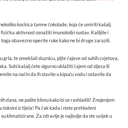
nekoliko kockica tamne čokolade, koja će umiriti kašalj.
 fizička aktivnost osnažiti imunološki sustav. Kašljite i
 toga obavezno operite ruke kako ne bi druge zarazili.
lu grla, te omekšali sluznicu, pijte čajeve od suhih cvjetova,
jaka. Suhi kašalj ćete sigurno ublažiti čajem od sljeza ili
premite na način da ih stavite u kipuću vodu i ostavite da
nih dana, ne palite klimu kako bi se rashladili! Znojenjem
 toksini iz tijela! Pa čak kada i niste prehlađeni
 su klimatizirane. Za zdravlje je najbolje da ste uvijek u