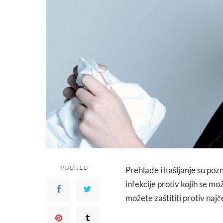
PODIJELI
Prehlade i kašljanje su pozn
infekcije protiv kojih se mo
možete zaštititi protiv najče