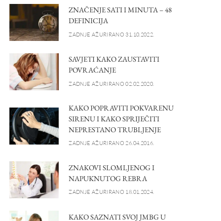
ZNAČENJE SATI I MINUTA – 48
DEFINICIJA
ZADNJE AŽURIRANO 31.10.2022.
SAVJETI KAKO ZAUSTAVITI
POVRAĆANJE
ZADNJE AŽURIRANO 02.02.2020.
KAKO POPRAVITI POKVARENU
SIRENU I KAKO SPRIJEČITI
NEPRESTANO TRUBLJENJE
ZADNJE AŽURIRANO 26.04.2016.
ZNAKOVI SLOMLJENOG I
NAPUKNUTOG REBRA
ZADNJE AŽURIRANO 18.01.2024.
KAKO SAZNATI SVOJ JMBG U