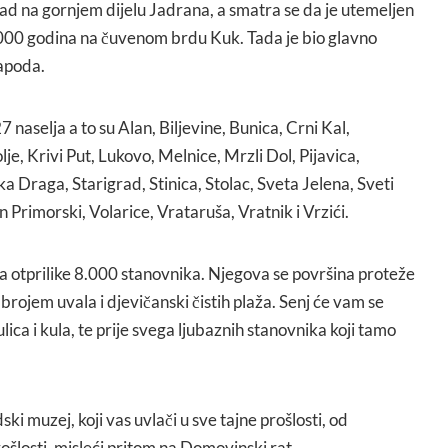
grad na gornjem dijelu Jadrana, a smatra se da je utemeljen
.000 godina na čuvenom brdu Kuk. Tada je bio glavno
Japoda.
naselja a to su Alan, Biljevine, Bunica, Crni Kal,
je, Krivi Put, Lukovo, Melnice, Mrzli Dol, Pijavica,
ka Draga, Starigrad, Stinica, Stolac, Sveta Jelena, Sveti
un Primorski, Volarice, Vrataruša, Vratnik i Vrzići.
 otprilike 8.000 stanovnika. Njegova se površina proteže
brojem uvala i djevičanski čistih plaža. Senj će vam se
ulica i kula, te prije svega ljubaznih stanovnika koji tamo
ki muzej, koji vas uvlači u sve tajne prošlosti, od
šlosti, misleći pritom na Domovinski rat.