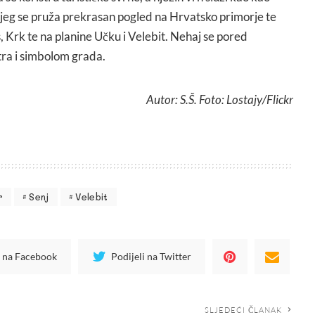
ojeg se pruža prekrasan pogled na Hrvatsko primorje te
s, Krk te na planine Učku i Velebit. Nehaj se pored
ra i simbolom grada.
Autor: S.Š. Foto: Lostajy/Flickr
r
Senj
Velebit
i na Facebook
Podijeli na Twitter
SLJEDEĆI ČLANAK