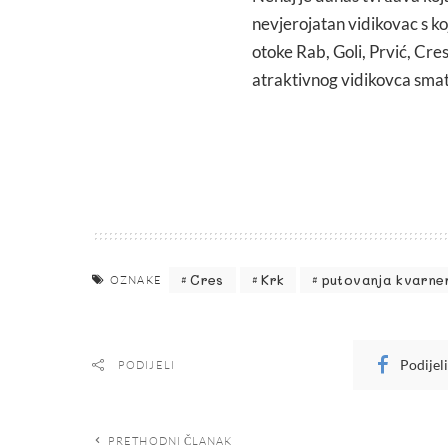
nevjerojatan vidikovac s k
otoke Rab, Goli, Prvić, Cre
atraktivnog vidikovca smat
Cres
Krk
putovanja kvarne
OZNAKE
Podijel
PODIJELI
PRETHODNI ČLANAK