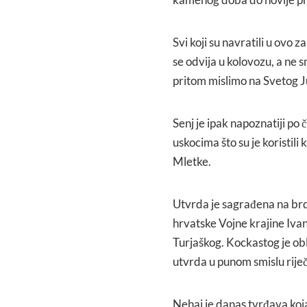
Svi koji su navratili u ovo 
se odvija u kolovozu, a ne s
pritom mislimo na Svetog Ju
Senj je ipak napoznatiji po 
uskocima što su je koristil
Mletke.
Utvrda je sagrađena na br
hrvatske Vojne krajine Iva
Turjaškog. Kockastog je ob
utvrda u punom smislu riječ
Nehaj je danas tvrđava koja 