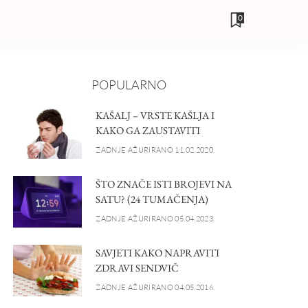
0
POPULARNO
KAŠALJ – VRSTE KAŠLJA I
KAKO GA ZAUSTAVITI
ZADNJE AŽURIRANO 11.02.2020.
ŠTO ZNAČE ISTI BROJEVI NA
SATU? (24 TUMAČENJA)
ZADNJE AŽURIRANO 05.04.2023.
SAVJETI KAKO NAPRAVITI
ZDRAVI SENDVIČ
ZADNJE AŽURIRANO 04.05.2016.