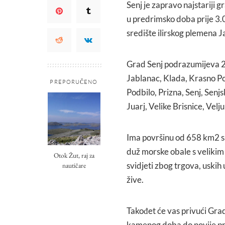
Senj je zapravo najstariji 
u predrimsko doba prije 3
središte ilirskog plemena 
Grad Senj podrazumijeva 27 
Jablanac, Klada, Krasno Pol
PREPORUČENO
Podbilo, Prizna, Senj, Senjs
Juarj, Velike Brisnice, Velj
Ima površinu od 658 km2 sa
duž morske obale s velikim 
Otok Žut, raj za
svidjeti zbog trgova, uskih 
nautičare
žive.
Takođet će vas privući Grads
kamenog doba do novije pro