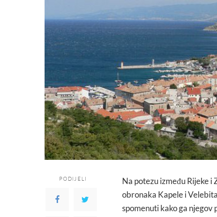
PODIJELI
Na potezu između Rijeke i Z
obronaka Kapele i Velebita
spomenuti kako ga njegov 