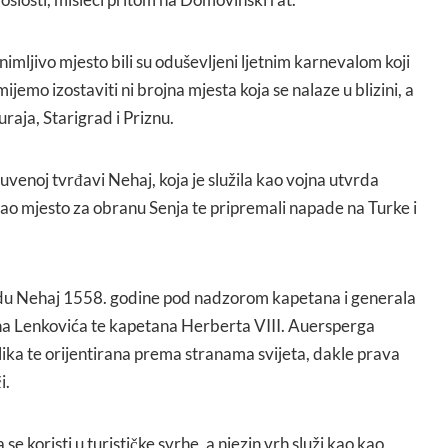
zanimljivo mjesto bili su oduševljeni ljetnim karnevalom koji
mijemo izostaviti ni brojna mjesta koja se nalaze u blizini, a
raja, Starigrad i Priznu.
čuvenoj tvrđavi Nehaj, koja je služila kao vojna utvrda
i kao mjesto za obranu Senja te pripremali napade na Turke i
du Nehaj 1558. godine pod nadzorom kapetana i generala
na Lenkovića te kapetana Herberta VIII. Auersperga
lika te orijentirana prema stranama svijeta, dakle prava
i.
se koristi u turističke svrhe, a njezin vrh služi kao kao