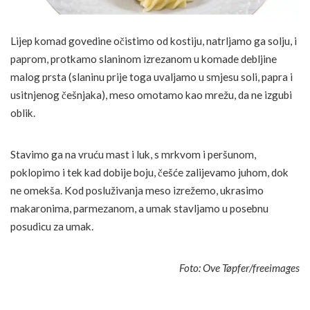
Lijep komad govedine očistimo od kostiju, natrljamo ga solju, i
paprom, protkamo slaninom izrezanom u komade debljine
malog prsta (slaninu prije toga uvaljamo u smjesu soli, papra i
usitnjenog češnjaka), meso omotamo kao mrežu, da ne izgubi
oblik.
Stavimo ga na vruću mast i luk, s mrkvom i peršunom,
poklopimo i tek kad dobije boju, češće zalijevamo juhom, dok
ne omekša. Kod posluživanja meso izrežemo, ukrasimo
makaronima, parmezanom, a umak stavljamo u posebnu
posudicu za umak.
Foto: Ove Tøpfer/freeimages