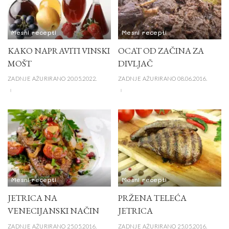
Mesni recepti
Mesni recepti
KAKO NAPRAVITI VINSKI
OCAT OD ZAČINA ZA
MOŠT
DIVLJAČ
ZADNJE AŽURIRANO 20.05.2022.
ZADNJE AŽURIRANO 08.06.2016.
Mesni recepti
Mesni recepti
JETRICA NA
PRŽENA TELEĆA
VENECIJANSKI NAČIN
JETRICA
ZADNJE AŽURIRANO 25.05.2016.
ZADNJE AŽURIRANO 25.05.2016.