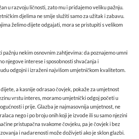
an u razvoju ličnosti, zato mu i pridajemo veliku pažnju.
ničkim djelima ne smije služiti samo za užitak i zabavu.
jima želimo dijete odgajati, mora se pristupiti s velikom
ti pažnju nekim osnovnim zahtjevima: da poznajemo umni
o njegove interese i sposobnosti shvaćanja i
budu odgojni i izraženi najvišom umjetničkom kvalitetom.
š dijete, a kasnije odrasao čovjek, pokaže za umjetnost
ezinu vrstu interes, moramo umjetnički odgoj početi u
gućnosti i prije. Glazba je najmasovnija umjetnost, ne
alaca nego i po broju onih koji je izvode ili su samo njezini
načine pristupačna svakome čovjeku, pa je čovjek i bez
vanja i nadarenosti može doživjeti ako je sklon glazbi.