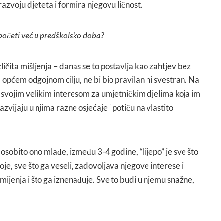
azvoju djeteta i formira njegovu ličnost.
početi već u predškolsko doba?
ličita mišljenja – danas se to postavlja kao zahtjev bez
općem odgojnom cilju, ne bi bio pravilan ni svestran. Na
 svojim velikim interesom za umjetničkim djelima koja im
azvijaju u njima razne osjećaje i potiču na vlastito
 osobito ono mlađe, između 3-4 godine, “lijepo” je sve što
boje, sve što ga veseli, zadovoljava njegove interese i
e mijenja i što ga iznenađuje. Sve to budi u njemu snažne,