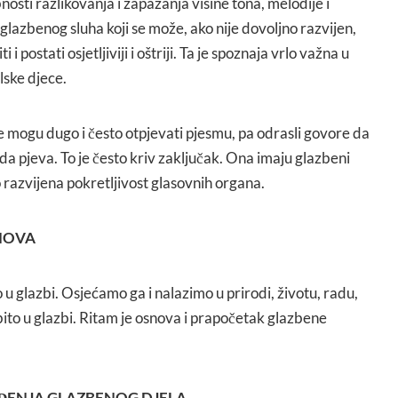
sti razlikovanja i zapažanja visine tona, melodije i
glazbenog sluha koji se može, ako nije dovoljno razvijen,
i postati osjetljiviji i oštriji. Ta je spoznaja vrlo važna u
ske djece.
mogu dugo i često otpjevati pjesmu, pa odrasli govore da
da pjeva. To je često kriv zaključak. Ona imaju glazbeni
no razvijena pokretljivost glasovnih organa.
ONOVA
 u glazbi. Osjećamo ga i nalazimo u prirodi, životu, radu,
ito u glazbi. Ritam je osnova i prapočetak glazbene
OĐENJA GLAZBENOG DJELA