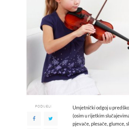
PODIJELI
Umjetnički odgoj u predškol
(osim u rijetkim slučajevim
pjevače, plesače, glumce, sl