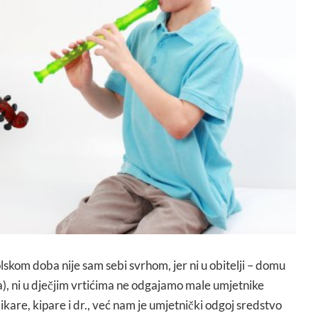
skom doba nije sam sebi svrhom, jer ni u obitelji – domu
a), ni u dječjim vrtićima ne odgajamo male umjetnike
ikare, kipare i dr., već nam je umjetnički odgoj sredstvo