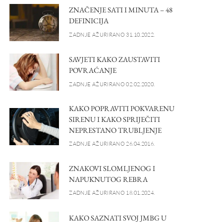
ZNAČENJE SATI I MINUTA – 48
DEFINICIJA
ZADNJE AŽURIRANO 31.10.2022.
SAVJETI KAKO ZAUSTAVITI
POVRAĆANJE
ZADNJE AŽURIRANO 02.02.2020.
KAKO POPRAVITI POKVARENU
SIRENU I KAKO SPRIJEČITI
NEPRESTANO TRUBLJENJE
ZADNJE AŽURIRANO 26.04.2016.
ZNAKOVI SLOMLJENOG I
NAPUKNUTOG REBRA
ZADNJE AŽURIRANO 18.01.2024.
KAKO SAZNATI SVOJ JMBG U