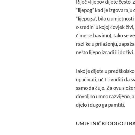
Riječ »lijepo« dijete često 
“lijepog” kad je izgovaraju o
“lijepoga”, bilo u umjetnosti 
o sredini u kojoj čovjek ži
čime se bavimo), tako se ve
razlike u prilaženju, zapažan
nešto lijepo izradi ili doživi.
Iako je dijete u predškols
upućivati, učiti i voditi da 
samo da čuje. Za ovu slože
dovoljno umno razvijeno, a
djelo i dugo ga pamtiti.
UMJETNIČKI ODGOJ I R