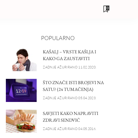
0
POPULARNO
KAŠALJ – VRSTE KAŠLJA I
KAKO GA ZAUSTAVITI
ZADNJE AŽURIRANO 11.02.2020.
ŠTO ZNAČE ISTI BROJEVI NA
SATU? (24 TUMAČENJA)
ZADNJE AŽURIRANO 05.04.2023.
SAVJETI KAKO NAPRAVITI
ZDRAVI SENDVIČ
ZADNJE AŽURIRANO 04.05.2016.