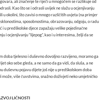
izgovara, ali značenje te riječi u mnogočem se razlikuje od
drasli. Kao što se i odrasli uvijek ne slažu u ocjenjivanju
ili u okolini, što zavisi o mnogo različitih uvjeta (na primjer
vi, sklonostima, sposobnostima, obrazovanju, odgoju, o radu
ć i u predškolske djece zapažaju velike pojedinačne
ju i ocjenjivanju “lijepog”, kao i u interesima, želji da se
kom doba tjelesno i duševno dovoljno razvijeno, moramo ga
svijet oko sebe gleda, a ne samo da ga vidi, da sluša, a ne
nu duševnu pojavu dijete još nije u predškolskom doba
li može, više čuvstvima, snažno doživjeti neko umjetničko
AZVOJ LIČNOSTI