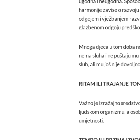
ugodna i neugodna. Sposobno
harmonije zavise o razvoju 
odgojem i vježbanjem razviti 
glazbenom odgoju predškol
Mnoga djeca u tom doba ne 
nema sluha i ne puštaju mu 
sluh, ali mu još nije dovolj
RITAM ILI TRAJANJE T
Važno je izražajno sredstvo
ljudskom organizmu, a osob
umjetnosti.
TEMPO ILI BRZINA IZV