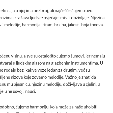
finicija o njoj ima bezbroj, ali najčešće čujemo ovu:
ovima izražava ljudske osjećaje, misli i doživljaje. Njezina
i, melodije, harmonija, ritam, brzina, jakost i boja tonova.
eđenu visinu, a sve su ostalo što čujemo šumovi, jer nemaju
 stvaraj u ljudskim glasom na glazbenim instrumentima. U
ne redaju bez ikakve veze jedan za drugim, već su
jene nizove koje zovemo melodije. Važno je znati da
nu mu pjesmicu, njezinu melodiju, doživljava u cjelini, a
jelu ne usvoji, nauči.
todobno, čujemo harmoniju, koja može za naše uho biti