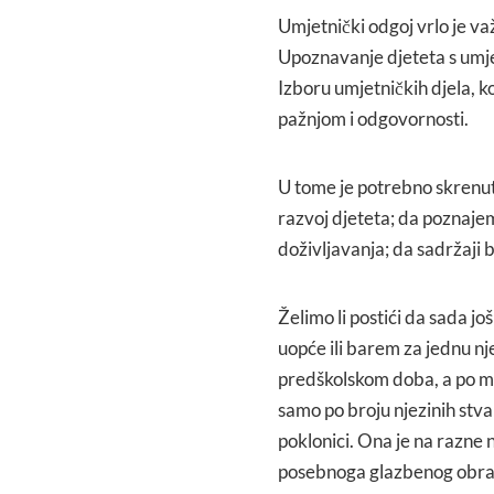
Umjetnički odgoj vrlo je važ
Upoznavanje djeteta s umjet
Izboru umjetničkih djela, ko
pažnjom i odgovornosti.
U tome je potrebno skrenu
razvoj djeteta; da poznajem
doživljavanja; da sadržaji 
Želimo li postići da sada jo
uopće ili barem za jednu nj
predškolskom doba, a po mo
samo po broju njezinih stvar
poklonici. Ona je na razne 
posebnoga glazbenog obrazo