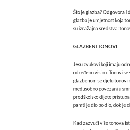
Što je glazba? Odgovora i de
glazba je umjetnost koja ton
su izražajna sredstva: tonov
GLAZBENI TONOVI
Jesu zvukovi koji imaju odr
određenu visinu. Tonovi se
glazbenom se djelu tonovi 
međusobno povezani u smišl
predškolsko dijete pristupač
pamti je dio po dio, dok je ci
Kad zazvuči više tonova is