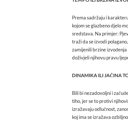
Prema sadržaju i karakteru 
kojom se glazbeno djelo mora
sredstava. Na primjer: Pjev
traži da se izvodi polagano
zamijenili brzine izvođenja 
doživjeli njihovu pravu ljep
DINAMIKA ILI JAČINA 
Bili bi nezadovoljni i začuđ
tiho, jer se to protivi njih
izražavaju odlučnost, zanos
koj ima se izražava ozbiljno