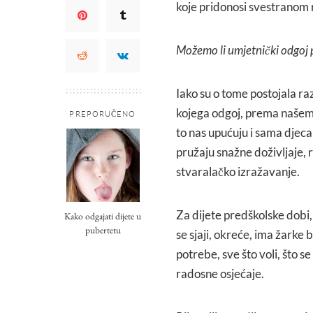
koje pridonosi svestranom r
Možemo li umjetnički odgoj 
Iako su o tome postojala raz
kojega odgoj, prema našem 
PREPORUČENO
to nas upućuju i sama djeca
pružaju snažne doživljaje, r
stvaralačko izražavanje.
Za dijete predškolske dobi,
Kako odgajati dijete u
pubertetu
se sjaji, okreće, ima žarke 
potrebe, sve što voli, što s
radosne osjećaje.