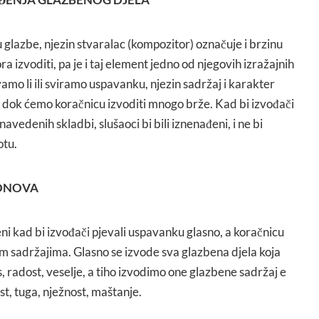
glazbe, njezin stvaralac (kompozitor) označuje i brzinu
 izvoditi, pa je i taj element jedno od njegovih izražajnih
amo li ili sviramo uspavanku, njezin sadržaj i karakter
, dok ćemo koračnicu izvoditi mnogo brže. Kad bi izvođači
navedenih skladbi, slušaoci bi bili iznenađeni, i ne bi
otu.
TONOVA
eni kad bi izvođači pjevali uspavanku glasno, a koračnicu
ovim sadržajima. Glasno se izvode sva glazbena djela koja
, radost, veselje, a tiho izvodimo one glazbene sadržaj e
st, tuga, nježnost, maštanje.