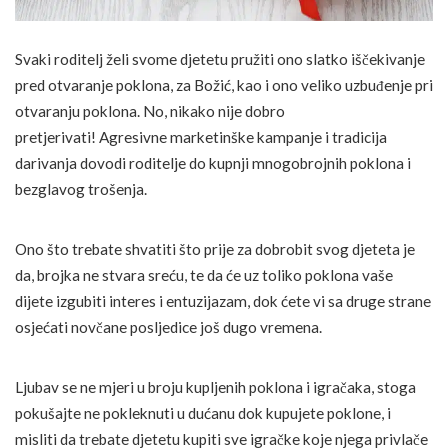
Svaki roditelj želi svome djetetu pružiti ono slatko iščekivanje
pred otvaranje poklona, za Božić, kao i ono veliko uzbuđenje pri
otvaranju poklona. No, nikako nije dobro
pretjerivati! Agresivne marketinške kampanje i tradicija
darivanja dovodi roditelje do kupnji mnogobrojnih poklona i
bezglavog trošenja.
Ono što trebate shvatiti što prije za dobrobit svog djeteta je
da, brojka ne stvara sreću, te da će uz toliko poklona vaše
dijete izgubiti interes i entuzijazam, dok ćete vi sa druge strane
osjećati novčane posljedice još dugo vremena.
Ljubav se ne mjeri u broju kupljenih poklona i igračaka, stoga
pokušajte ne pokleknuti u dućanu dok kupujete poklone, i
misliti da trebate djetetu kupiti sve igračke koje njega privlače