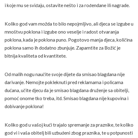
i koje mu se sviđaju, ostavite nešto i za rođendane ili nagrade.
Koliko god vam možda to bilo nepojmljivo, ali djeca se izgube u
mnoštvu poklona i izgube ono veselje i radost otvaranja
poklona, kada je poklona puno. Pogotovo manja djeca, količina
poklona samo ih dodatno zbunjuje. Zapamtite za Božić je
bitnija kvaliteta od kvantitete.
Od malih nogu naučite svoje dijete da smisao blagdana nije
darivanje. Nemojte pokleknuti pred reklamama i policama
dućana, učite djecu da je smisao blagdana druženje sa obitelji,
pomoć onome tko treba, itd. Smisao blagdana nije kupovina i
dobivanje poklona!
Koliko god u vašoj kući trajalo spremanje za praznike, te koliko
god vi i vaša obitelj bili uzbuđeni zbog praznika, te u potpunosti