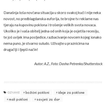
Današnja loša novčana situacija u skoro svakoj kući i nije neka
novost, no predblagdanska euforija, te brojne tv reklame nas
tjeraju na kupovinu poklona i trošenje velikih svota novaca.
Ukoliko je i vaša obitelj jedna od onih koja je osjetila recesiju,
te još uvijek ima posljedice, razbacivanje novcem kojeg ionako
nema puno, je stvarno suludo. Uživajte u praznicima na
drugačiji i ljepši način!
Autor: A.Z., Foto: Dasha Petrenko/Shutterstock
božićni pokloni
ideje za poklone
OZNAKE
mali pokloni
savjeti za dar