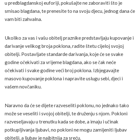
u predblagdanskoj euforiji, pokušajte ne zaboraviti što je
smisao blagdana, te prenesite to na svoju djecu, jednog dana će
vam biti zahvalna.
Ukoliko za vas i vašu obitelj praznike predstavljaju kupovanje i
darivanje velikog broja poklona, radite štetu cijeloj svojoj
obitelji. Postavljate standarde darivanja, koje će se svake
godine očekivati za vrijeme blagdana, ako se čak neće
očekivati i svake godine veći broj poklona. Izbjegavajte
masovo kupovanje poklona i napravite uslugu sebi, djeci i
vašem novčaniku.
Naravno da će se dijete razveseliti poklonu, no jednako tako
može se veseliti i svojoj obitelji, te druženju s njom. Pokloni
razveseljavaju u trenutku kada se dobe, a imaju i učinak
potkupljivanja ljubavi, no pokloni ne mogu zamijeniti ljubav
obitelji, a ljubav je najbitnija za sreću.