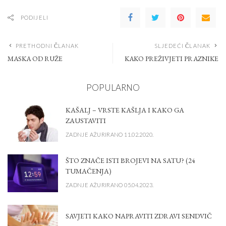
PODIJELI
PRETHODNI ČLANAK
SLJEDEĆI ČLANAK
MASKA OD RUŽE
KAKO PREŽIVJETI PRAZNIKE
POPULARNO
KAŠALJ – VRSTE KAŠLJA I KAKO GA
ZAUSTAVITI
ZADNJE AŽURIRANO 11.02.2020.
ŠTO ZNAČE ISTI BROJEVI NA SATU? (24
TUMAČENJA)
ZADNJE AŽURIRANO 05.04.2023.
SAVJETI KAKO NAPRAVITI ZDRAVI SENDVIČ