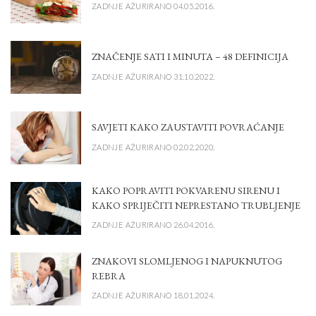
ZADNJE AŽURIRANO 04.05.2016.
ZNAČENJE SATI I MINUTA – 48 DEFINICIJA
ZADNJE AŽURIRANO 31.10.2022.
SAVJETI KAKO ZAUSTAVITI POVRAĆANJE
ZADNJE AŽURIRANO 02.02.2020.
KAKO POPRAVITI POKVARENU SIRENU I
KAKO SPRIJEČITI NEPRESTANO TRUBLJENJE
ZADNJE AŽURIRANO 26.04.2016.
ZNAKOVI SLOMLJENOG I NAPUKNUTOG
REBRA
ZADNJE AŽURIRANO 18.01.2024.