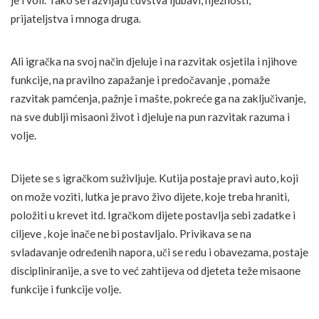
je i voli. Tako se razvijaju čuvstva ljubavi, nježnosti,
prijateljstva i mnoga druga.
Ali igračka na svoj način djeluje i na razvitak osjetila i njihove
funkcije, na pravilno zapažanje i predočavanje , pomaže
razvitak pamćenja, pažnje i mašte, pokreće ga na zaključivanje,
na sve dublji misaoni život i djeluje na pun razvitak razuma i
volje.
Dijete se s igračkom suživljuje. Kutija postaje pravi auto, koji
on može voziti, lutka je pravo živo dijete, koje treba hraniti,
položiti u krevet itd. Igračkom dijete postavlja sebi zadatke i
ciljeve , koje inače ne bi postavljalo. Privikava se na
svladavanje određenih napora, uči se redu i obavezama, postaje
discipliniranije, a sve to već zahtijeva od djeteta teže misaone
funkcije i funkcije volje.