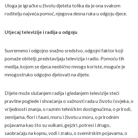
Uloga je igračke u životu djeteta tolika da je ona svakom
roditelju najveća pomoć, njegova desna ruka u odgoju djece.
Utjecaj televizije i radija u odgoju
Suvremeno i odgojno snažno sredstvo, odgojni faktor koji
pomaže obitelji, predstavljaju televizija i radio. Pomoću tih
medija, kojom se djeca neobično mnogo koriste, moguće je
mnogostruko odgojno djelovati na dijete.
Dijete može slušanjem radija i gledanjem televizije steći
pravilne poglede i shvaćanja o važnosti rada u životu čovjeka, o
vrijednosti znanja, o raznim tehničkim dostignućima, o prirodi,
zemljama, flori i fauni, moru i životu u moru, o prirodnim
pojavama kao što su vulkani, gejziri, potresi i drugo,
saobraćaju na kopnu, vodi i zraku, o svemirskim pojavama, o