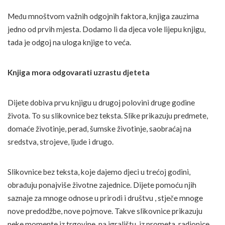
Među mnoštvom važnih odgojnih faktora, knjiga zauzima
jedno od prvih mjesta. Dodamo li da djeca vole lijepu knjigu,
tada je odgoj na uloga knjige to veća.
Knjiga mora odgovarati uzrastu djeteta
Dijete dobiva prvu knjigu u drugoj polovini druge godine
života. To su slikovnice bez teksta. Slike prikazuju predmete,
domaće životinje, perad, šumske životinje, saobraćaj na
sredstva, strojeve, ljude i drugo.
Slikovnice bez teksta, koje dajemo djeci u trećoj godini,
obrađuju ponajviše životne zajednice. Dijete pomoću njih
saznaje za mnoge odnose u prirodi i društvu , stječe mnoge
nove predodžbe, nove pojmove. Takve slikovnice prikazuju
neke momente iz trgovine, na igralištu, iz prometa, radionice,