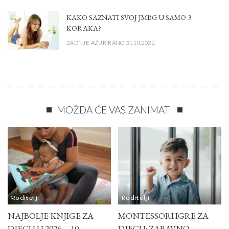
KAKO SAZNATI SVOJ JMBG U SAMO 3
KORAKA?
ZADNJE AŽURIRANO 31.10.2022.
MOŽDA ĆE VAS ZANIMATI
Roditelji
Roditelji
NAJBOLJE KNJIGE ZA
MONTESSORI IGRE ZA
DJECU U 2026. – 10
DJECU: ZABAVNO