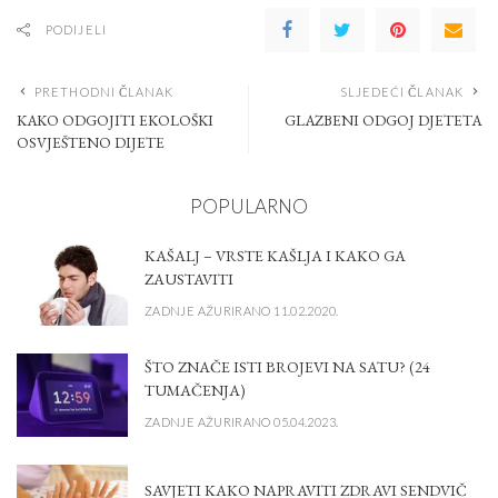
PODIJELI
PRETHODNI ČLANAK
SLJEDEĆI ČLANAK
KAKO ODGOJITI EKOLOŠKI
GLAZBENI ODGOJ DJETETA
OSVJEŠTENO DIJETE
POPULARNO
KAŠALJ – VRSTE KAŠLJA I KAKO GA
ZAUSTAVITI
ZADNJE AŽURIRANO 11.02.2020.
ŠTO ZNAČE ISTI BROJEVI NA SATU? (24
TUMAČENJA)
ZADNJE AŽURIRANO 05.04.2023.
SAVJETI KAKO NAPRAVITI ZDRAVI SENDVIČ