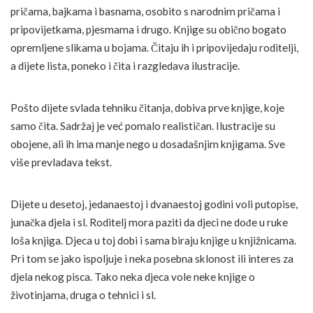
pričama, bajkama i basnama, osobito s narodnim pričama i
pripovijetkama, pjesmama i drugo. Knjige su obično bogato
opremljene slikama u bojama. Čitaju ih i pripovijedaju roditelji,
a dijete lista, poneko i čita i razgledava ilustracije.
Pošto dijete svlada tehniku čitanja, dobiva prve knjige, koje
samo čita. Sadržaj je već pomalo realističan. Ilustracije su
obojene, ali ih ima manje nego u dosadašnjim knjigama. Sve
više prevladava tekst.
Dijete u desetoj, jedanaestoj i dvanaestoj godini voli putopise,
junačka djela i sl. Roditelj mora paziti da djeci ne dođe u ruke
loša knjiga. Djeca u toj dobi i sama biraju knjige u knjižnicama.
Pri tom se jako ispoljuje i neka posebna sklonost ili interes za
djela nekog pisca. Tako neka djeca vole neke knjige o
životinjama, druga o tehnici i sl.