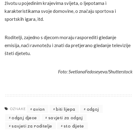
životu u pojedinim krajevima svijeta, o ljepotama i
karakteristikama svoje domovine, o značaju sportova i
sportskih igara, itd.
Roditelji, zajedno s djecom moraju rasporediti gledanje
emisija, naći ravnotežu i znati da pretjerano gledanje televizije
šteti djetetu.
Foto: SvetlanaFedoseyeva/Shutterstock
avion
biti lijepa
odgoj
OZNAKE
odgoj djece
savjeti za odgoj
savjeti za roditelje
sto dijete