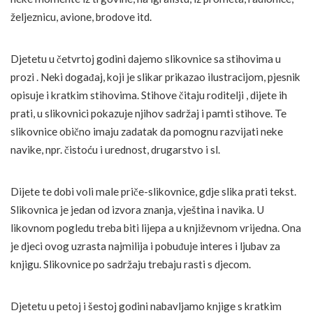
željeznicu, avione, brodove itd.
Djetetu u četvrtoj godini dajemo slikovnice sa stihovima u
prozi . Neki događaj, koji je slikar prikazao ilustracijom, pjesnik
opisuje i kratkim stihovima. Stihove čitaju roditelji , dijete ih
prati, u slikovnici pokazuje njihov sadržaj i pamti stihove. Te
slikovnice obično imaju zadatak da pomognu razvijati neke
navike, npr. čistoću i urednost, drugarstvo i sl.
Dijete te dobi voli male priče-slikovnice, gdje slika prati tekst.
Slikovnica je jedan od izvora znanja, vještina i navika. U
likovnom pogledu treba biti lijepa a u književnom vrijedna. Ona
je djeci ovog uzrasta najmilija i pobuđuje interes i ljubav za
knjigu. Slikovnice po sadržaju trebaju rasti s djecom.
Djetetu u petoj i šestoj godini nabavljamo knjige s kratkim