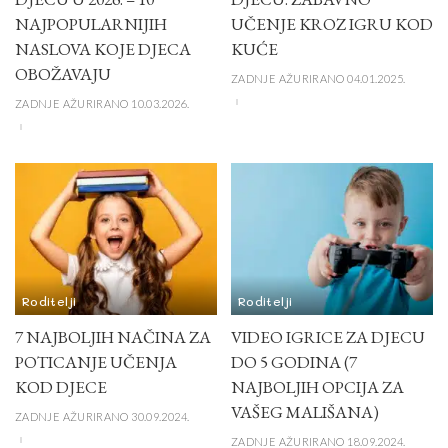
NAJPOPULARNIJIH
UČENJE KROZ IGRU KOD
NASLOVA KOJE DJECA
KUĆE
OBOŽAVAJU
ZADNJE AŽURIRANO 04.01.2025.
ZADNJE AŽURIRANO 10.03.2026.
Roditelji
Roditelji
7 NAJBOLJIH NAČINA ZA
VIDEO IGRICE ZA DJECU
POTICANJE UČENJA
DO 5 GODINA (7
KOD DJECE
NAJBOLJIH OPCIJA ZA
VAŠEG MALIŠANA)
ZADNJE AŽURIRANO 30.09.2024.
ZADNJE AŽURIRANO 18.09.2024.