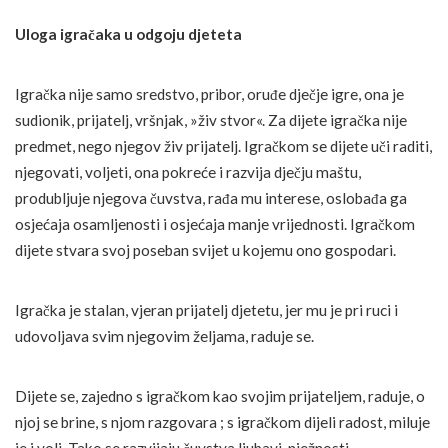
Uloga igračaka u odgoju djeteta
Igračka nije samo sredstvo, pribor, oruđe dječje igre, ona je
sudionik, prijatelj, vršnjak, »živ stvor«. Za dijete igračka nije
predmet, nego njegov živ prijatelj. Igračkom se dijete uči raditi,
njegovati, voljeti, ona pokreće i razvija dječju maštu,
produbljuje njegova čuvstva, rađa mu interese, oslobađa ga
osjećaja osamljenosti i osjećaja manje vrijednosti. Igračkom
dijete stvara svoj poseban svijet u kojemu ono gospodari.
Igračka je stalan, vjeran prijatelj djetetu, jer mu je pri ruci i
udovoljava svim njegovim željama, raduje se.
Dijete se, zajedno s igračkom kao svojim prijateljem, raduje, o
njoj se brine, s njom razgovara ; s igračkom dijeli radost, miluje