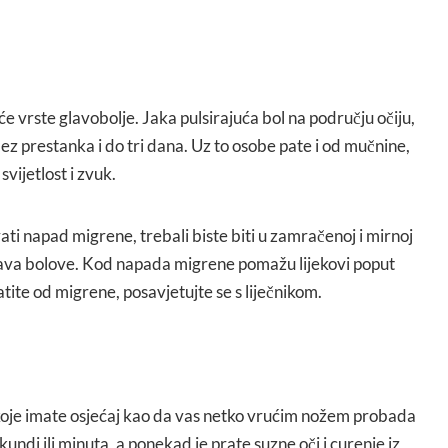
e vrste glavobolje. Jaka pulsirajuća bol na području očiju,
bez prestanka i do tri dana. Uz to osobe pate i od mučnine,
svijetlost i zvuk.
ti napad migrene, trebali biste biti u zamračenoj i mirnoj
šava bolove. Kod napada migrene pomažu lijekovi poput
ite od migrene, posavjetujte se s liječnikom.
 koje imate osjećaj kao da vas netko vrućim nožem probada
ekundi ili minuta, a ponekad je prate suzne oči i curenje iz