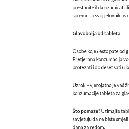
prestanite ih konzumirati il
spremni, u svoj jelovnik uvr
Glavobolja od tableta
Osobe koje često pate od gl
Pretjerana konzumacija vo
protezati i do deset sati u
Uzrok – vjerojatno je vaš ž
konzumacije tableta za gla
Što pomaže?
Uzimajte tabl
savjetuju da ne biste smjeli
dana za redom.