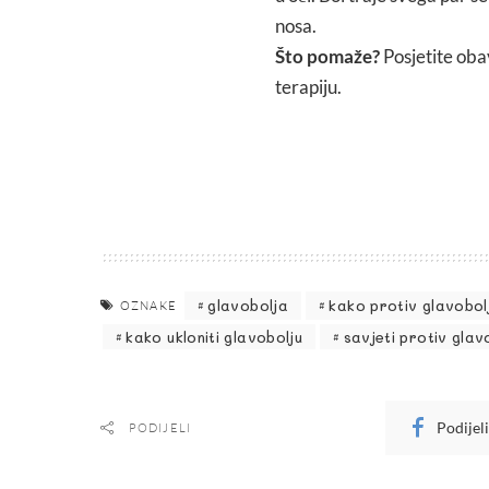
nosa.
Što pomaže?
Posjetite oba
terapiju.
glavobolja
kako protiv glavobol
OZNAKE
kako ukloniti glavobolju
savjeti protiv glav
Podijel
PODIJELI