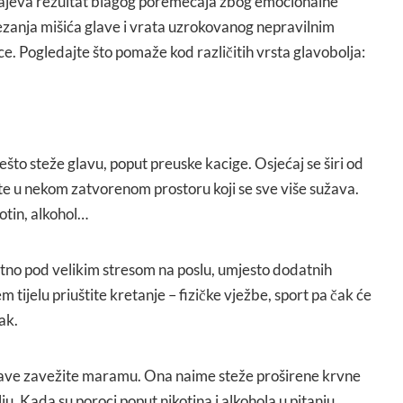
čajeva rezultat blagog poremećaja zbog emocionalne
tezanja mišića glave i vrata uzrokovanog nepravilnim
e. Pogledajte što pomaže kod različitih vrsta glavobolja:
što steže glavu, poput preuske kacige. Osjećaj se širi od
te u nekom zatvorenom prostoru koji se sve više sužava.
otin, alkohol…
tno pod velikim stresom na poslu, umjesto dodatnih
m tijelu priuštite kretanje – fizičke vježbe, sport pa čak će
ak.
glave zavežite maramu. Ona naime steže proširene krvne
ju. Kada su poroci poput nikotina i alkohola u pitanju,