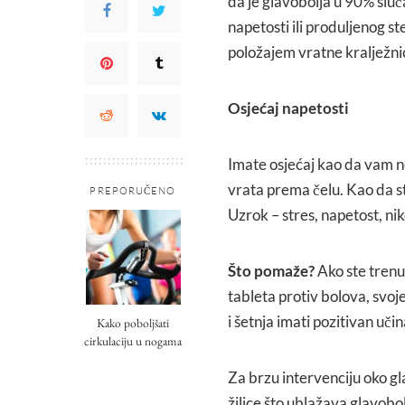
da je glavobolja u 90% slu
napetosti ili produljenog s
položajem vratne kralježnic
Osjećaj napetosti
Imate osjećaj kao da vam ne
vrata prema čelu. Kao da s
PREPORUČENO
Uzrok – stres, napetost, nik
Što pomaže?
Ako ste trenu
tableta protiv bolova, svoje
i šetnja imati pozitivan učin
Kako poboljšati
cirkulaciju u nogama
Za brzu intervenciju oko 
žilice što ublažava glavobol