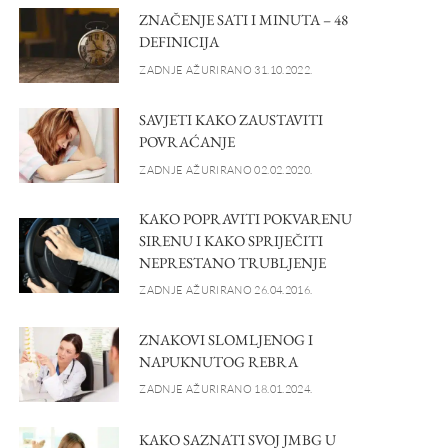
ZNAČENJE SATI I MINUTA – 48
DEFINICIJA
ZADNJE AŽURIRANO 31.10.2022.
SAVJETI KAKO ZAUSTAVITI
POVRAĆANJE
ZADNJE AŽURIRANO 02.02.2020.
KAKO POPRAVITI POKVARENU
SIRENU I KAKO SPRIJEČITI
NEPRESTANO TRUBLJENJE
ZADNJE AŽURIRANO 26.04.2016.
ZNAKOVI SLOMLJENOG I
NAPUKNUTOG REBRA
ZADNJE AŽURIRANO 18.01.2024.
KAKO SAZNATI SVOJ JMBG U