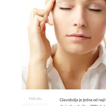
PODIJELI
Glavobolja je jedna od najč