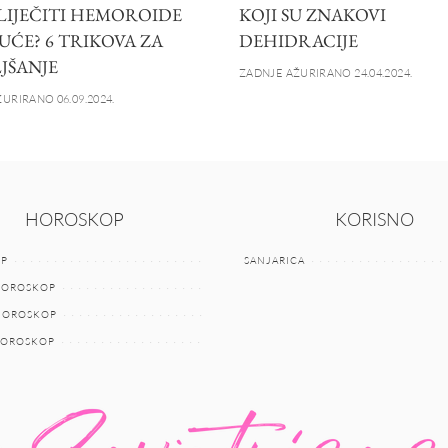
LIJEČITI HEMOROIDE
KOJI SU ZNAKOVI
UĆE? 6 TRIKOVA ZA
DEHIDRACIJE
JŠANJE
ZADNJE AŽURIRANO 24.04.2024.
URIRANO 06.09.2024.
HOROSKOP
KORISNO
P
SANJARICA
HOROSKOP
 HOROSKOP
HOROSKOP