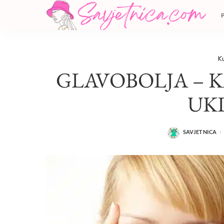
K
GLAVOBOLJA – KA
UK
SAVJETNICA
POSTED
BY