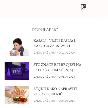
0
POPULARNO
KAŠALJ – VRSTE KAŠLJA I
KAKO GA ZAUSTAVITI
ZADNJE AŽURIRANO 11.02.2020.
ŠTO ZNAČE ISTI BROJEVI NA
SATU? (24 TUMAČENJA)
ZADNJE AŽURIRANO 05.04.2023.
SAVJETI KAKO NAPRAVITI
ZDRAVI SENDVIČ
ZADNJE AŽURIRANO 04.05.2016.