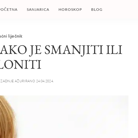
POČETNA
SANJARICA
HOROSKOP
BLOG
ućni liječnik
KO JE SMANJITI ILI
LONITI
ZADNJE AŽURIRANO 24.04.2024.