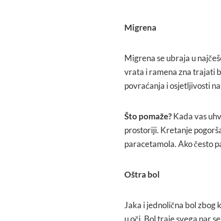
Migrena
Migrena se ubraja u najčešć
vrata i ramena zna trajati 
povraćanja i osjetljivosti na 
Što pomaže?
Kada vas uhva
prostoriji. Kretanje pogor
paracetamola. Ako često pat
Oštra bol
Jaka i jednolična bol zbog
u oči. Bol traje svega par s