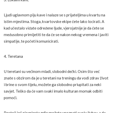
Ljudi uglavnom piju kave i nalaze se s prijateljima u kvartu na
istim mjestima. Stoga, kvartovske ekipe ćete lako locirati. A
kad učestalo viđate određene ljude, vjerojatnije je da ćete se
međusobno primijetiti te da će se nakon nekog vremena i javiti
simpatije, te početi komunicirati.
4. Teretana
U teretani su većinom mladi, slobodni dečki. Osim što već
znate s obzirom da je u teretani na treningu da vodi zdrav život
i brine o svom tijelu, možete ga slobodno priupitati za neki
savjet. Teško da će vam svaki imalo kulturan momak odbiti
pomoći.
Postoji još niz mjesta gdje možete upoznati svoju ljubav, a da