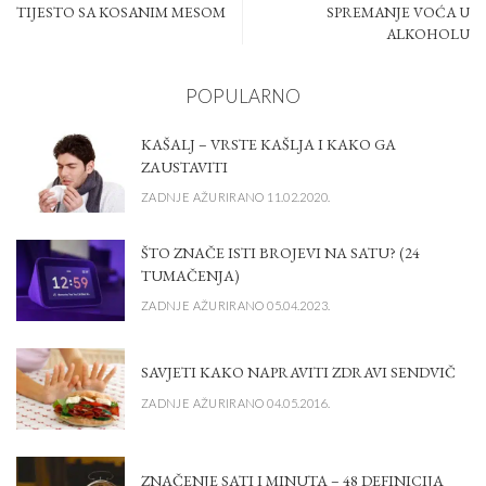
TIJESTO SA KOSANIM MESOM
SPREMANJE VOĆA U
ALKOHOLU
POPULARNO
KAŠALJ – VRSTE KAŠLJA I KAKO GA
ZAUSTAVITI
ZADNJE AŽURIRANO 11.02.2020.
ŠTO ZNAČE ISTI BROJEVI NA SATU? (24
TUMAČENJA)
ZADNJE AŽURIRANO 05.04.2023.
SAVJETI KAKO NAPRAVITI ZDRAVI SENDVIČ
ZADNJE AŽURIRANO 04.05.2016.
ZNAČENJE SATI I MINUTA – 48 DEFINICIJA