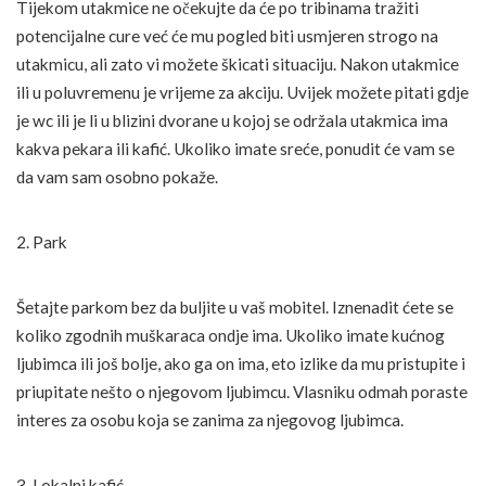
Tijekom utakmice ne očekujte da će po tribinama tražiti
potencijalne cure već će mu pogled biti usmjeren strogo na
utakmicu, ali zato vi možete škicati situaciju. Nakon utakmice
ili u poluvremenu je vrijeme za akciju. Uvijek možete pitati gdje
je wc ili je li u blizini dvorane u kojoj se održala utakmica ima
kakva pekara ili kafić. Ukoliko imate sreće, ponudit će vam se
da vam sam osobno pokaže.
2. Park
Šetajte parkom bez da buljite u vaš mobitel. Iznenadit ćete se
koliko zgodnih muškaraca ondje ima. Ukoliko imate kućnog
ljubimca ili još bolje, ako ga on ima, eto izlike da mu pristupite i
priupitate nešto o njegovom ljubimcu. Vlasniku odmah poraste
interes za osobu koja se zanima za njegovog ljubimca.
3. Lokalni kafić