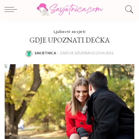
Ljubavni savjeti
GDJE UPOZNATI DEČKA
SAVJETNICA
ZADNJE AŽURIRANO 29.04.2016.
POSTED
BY