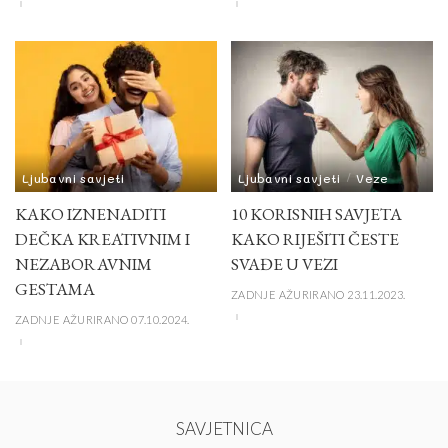
Ljubavni savjeti
Ljubavni savjeti
Veze
KAKO IZNENADITI
10 KORISNIH SAVJETA
DEČKA KREATIVNIM I
KAKO RIJEŠITI ČESTE
NEZABORAVNIM
SVAĐE U VEZI
GESTAMA
ZADNJE AŽURIRANO 23.11.2023.
ZADNJE AŽURIRANO 07.10.2024.
SAVJETNICA