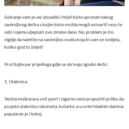
Soliranje vam je već dosadilo i htjeli biste upoznati nekog
zanimljivog dečka s kojim biste možda mogli ostvariti vezu te
sebi i njemu uljepšati ove zimske dane. No, problem je što
nigdje da naletite na zanimljivu osobu koja bi vam se svidjela,
koliko god to željeli!
Pročitajte par prijedloga gdje se skrivaju zgodni dečki:
1. Utakmica
Većina muškaraca voli sport i sigurno neće propustiti priliku da
posjete utakmicu rukometa, košarke, a u ovim hladnim danima
popularan je i hokej.