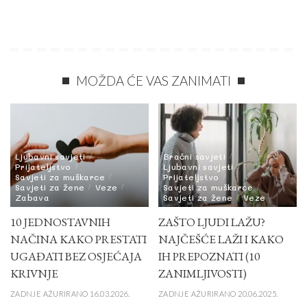
MOŽDA ĆE VAS ZANIMATI
Ljubavni savjeti
Bračni savjeti
Prijateljstvo
Ljubavni savjeti
Savjeti za muškarce
Prijateljstvo
Savjeti za žene
Veze
Savjeti za muškarce
Zabava
Savjeti za žene
Veze
10 JEDNOSTAVNIH
ZAŠTO LJUDI LAŽU?
NAČINA KAKO PRESTATI
NAJČEŠĆE LAŽI I KAKO
UGAĐATI BEZ OSJEĆAJA
IH PREPOZNATI (10
KRIVNJE
ZANIMLJIVOSTI)
ZADNJE AŽURIRANO 16.03.2026.
ZADNJE AŽURIRANO 20.06.2025.