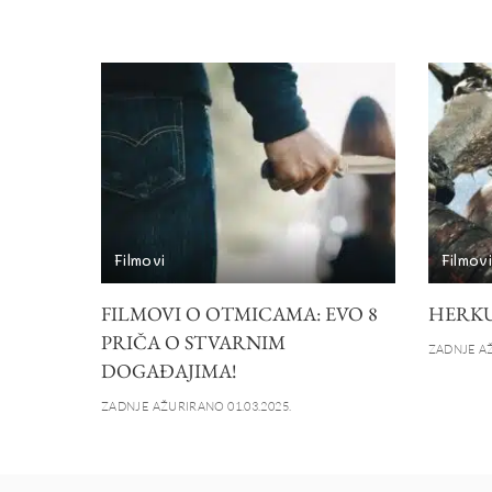
Filmovi
Filmov
FILMOVI O OTMICAMA: EVO 8
HERK
PRIČA O STVARNIM
ZADNJE AŽ
DOGAĐAJIMA!
ZADNJE AŽURIRANO 01.03.2025.