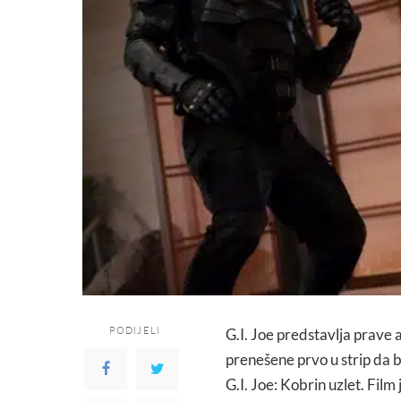
PODIJELI
G.I. Joe predstavlja prave 
prenešene prvo u strip da b
G.I. Joe: Kobrin uzlet. Fil