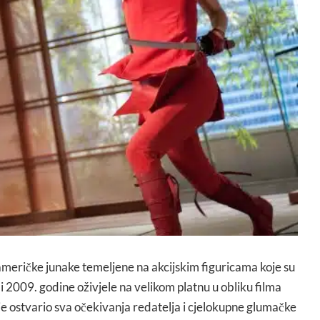
američke junake temeljene na akcijskim figuricama koje su
i 2009. godine oživjele na velikom platnu u obliku filma
m je ostvario sva očekivanja redatelja i cjelokupne glumačke