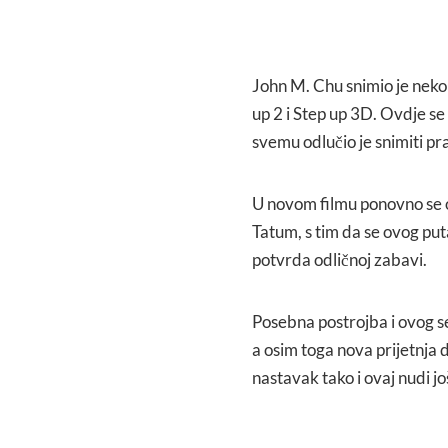
John M. Chu snimio je nekol
up 2 i Step up 3D. Ovdje se
svemu odlučio je snimiti p
U novom filmu ponovno se o
Tatum, s tim da se ovog put
potvrda odličnoj zabavi.
Posebna postrojba i ovog se
a osim toga nova prijetnja 
nastavak tako i ovaj nudi j