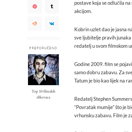
postave koja se odlučila na
akcijom.
Kobrin uzlet dao je jasna n
sve ljubitelje pravih junaka
redatelj u svom filmskom u
PREPORUČENO
Godine 2009. film se pojavi
samo dobru zabavu. Za sve m
Tatum je bio kao lijek na ra
Top 10 filmskih
zlikovaca
Redatelj Stephen Summers v
“Povratak mumije” što je bi
vrhunsku zabavu. Film je z