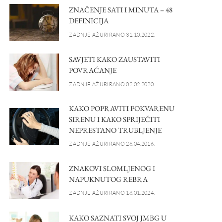
ZNAČENJE SATI I MINUTA – 48
DEFINICIJA
ZADNJE AŽURIRANO 31.10.2022.
SAVJETI KAKO ZAUSTAVITI
POVRAĆANJE
ZADNJE AŽURIRANO 02.02.2020.
KAKO POPRAVITI POKVARENU
SIRENU I KAKO SPRIJEČITI
NEPRESTANO TRUBLJENJE
ZADNJE AŽURIRANO 26.04.2016.
ZNAKOVI SLOMLJENOG I
NAPUKNUTOG REBRA
ZADNJE AŽURIRANO 18.01.2024.
KAKO SAZNATI SVOJ JMBG U