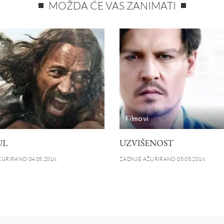
MOŽDA ĆE VAS ZANIMATI
i
Filmovi
UL
UZVIŠENOST
URIRANO 04.05.2016.
ZADNJE AŽURIRANO 05.05.2016.