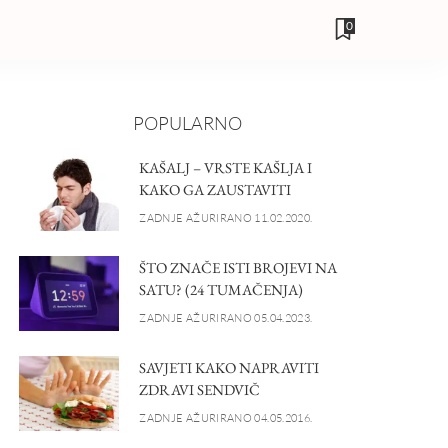
0
POPULARNO
KAŠALJ – VRSTE KAŠLJA I
KAKO GA ZAUSTAVITI
ZADNJE AŽURIRANO 11.02.2020.
ŠTO ZNAČE ISTI BROJEVI NA
SATU? (24 TUMAČENJA)
ZADNJE AŽURIRANO 05.04.2023.
SAVJETI KAKO NAPRAVITI
ZDRAVI SENDVIČ
ZADNJE AŽURIRANO 04.05.2016.