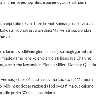
 snimanje još jednog filma ispunjenog adrenalinom i
aznanja kako će vrlo brzo krenuti snimanje nastavka za
 kako su ih opisali prvo urednici Marvel stripa, a onda i
radku.
o u kinima s odličnim glumcima koji su mogli garantirati
lade dame i one koje vole vidjeti lijepo lice Chaning
nu, a ne treba izostaviti ni Siennu Miller i Dennisa Quaida.
eć nas je bio počastio naslovima kao što su “Mumija” i
o i više nego dobar razlog da i od ovog filma očekujemo
aradio preko 300 milijuna dolara.