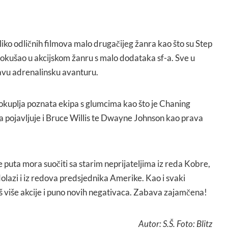
iko odličnih filmova malo drugačijeg žanra kao što su Step
 okušao u akcijskom žanru s malo dodataka sf-a. Sve u
ravu adrenalinsku avanturu.
kuplja poznata ekipa s glumcima kao što je Chaning
a pojavljuje i Bruce Willis te Dwayne Johnson kao prava
 puta mora suočiti sa starim neprijateljima iz reda Kobre,
dolazi i iz redova predsjednika Amerike. Kao i svaki
oš više akcije i puno novih negativaca. Zabava zajamčena!
Autor: S.Š. Foto: Blitz