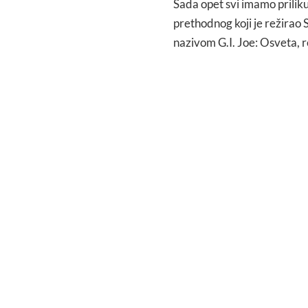
Sada opet svi imamo priliku
prethodnog koji je režira
nazivom G.I. Joe: Osveta, r