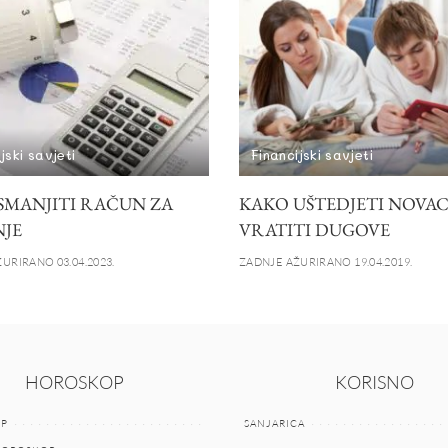
jski savjeti
Financijski savjeti
SMANJITI RAČUN ZA
KAKO UŠTEDJETI NOVAC
NJE
VRATITI DUGOVE
URIRANO 03.04.2023.
ZADNJE AŽURIRANO 19.04.2019.
HOROSKOP
KORISNO
P
SANJARICA