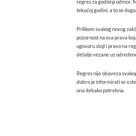
regres za godišnji odmor. 
tekućoj godini, a to se doga
Prilikom svakog novog zakl
pozornost na sva prava koja
ugovoru stoji i pravo na re
detalje vezane uz određeno
Regres nije obaveza svakog
dobro je informirati se o d
ona itekako potrebna.