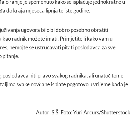
Malo ranije je spomenuto kako se isplaćuje jednokratno u
đa do kraja mjeseca lipnja te iste godine.
jučivanja ugovora bilo bi dobro posebno obratiti
 kao radnik možete imati. Primjetite li kako vam u
gres, nemojte se ustručavati pitati poslodavca za sve
 pitanje.
 poslodavca niti pravo svakog radnika, ali unatoč tome
etaljima svake novčane isplate pogotovo u vrijeme kada je
Autor: S.Š. Foto: Yuri Arcurs/Shutterstock