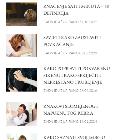
ZNAČENJE SATI I MINUTA – 48
DEFINICIJA
ZADNJE AŽURIRANO 31.10.2022.
SAVJETI KAKO ZAUSTAVITI
POVRAĆANJE
ZADNJE AŽURIRANO 02.02.2020.
KAKO POPRAVITI POKVARENU
SIRENU I KAKO SPRIJEČITI
NEPRESTANO TRUBLJENJE
ZADNJE AŽURIRANO 26.04.2016.
ZNAKOVI SLOMLJENOG I
NAPUKNUTOG REBRA
ZADNJE AŽURIRANO 18.01.2024.
KAKO SAZNATI SVOJ JMBG U