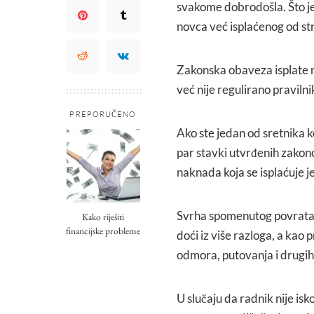
svakome dobrodošla. Što je
novca već isplaćenog od st
Zakonska obaveza isplate n
već nije regulirano pravil
PREPORUČENO
Ako ste jedan od sretnika ko
par stavki utvrđenih zakono
naknada koja se isplaćuje 
Svrha spomenutog povrata n
Kako riješiti
financijske probleme
doći iz više razloga, a kao 
odmora, putovanja i drugih 
U slučaju da radnik nije is