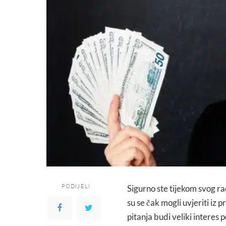
PODIJELI
Sigurno ste tijekom svog ra
su se čak mogli uvjeriti iz
pitanja budi veliki interes