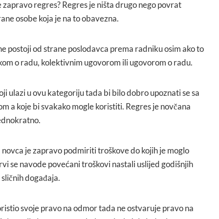
 zapravo regres? Regres je ništa drugo nego povrat
rane osobe koja je na to obavezna.
e postoji od strane poslodavca prema radniku osim ako to
nikom o radu, kolektivnim ugovorom ili ugovorom o radu.
ji ulazi u ovu kategoriju tada bi bilo dobro upoznati se sa
m a koje bi svakako mogle koristiti. Regres je novčana
jednokratno.
ovca je zapravo podmiriti troškove do kojih je moglo
prvi se navode povećani troškovi nastali uslijed godišnjih
sličnih događaja.
koristio svoje pravo na odmor tada ne ostvaruje pravo na