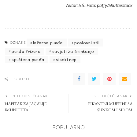
Autor: S.Š., Foto: paffy/Shutterstock
ležerna punđa
poslovni stil
OZNAKE
punđa frizura
savjeti za šminkanje
spuštena punđa
visoki rep
PODIJELI
PRETHODNI ČLANAK
SLJEDEĆI ČLANAK
NAPITAK ZA JAČANJE
PIKANTNI MUFFINI SA
IMUNITETA
ŠUNKOM I SIROM
POPULARNO