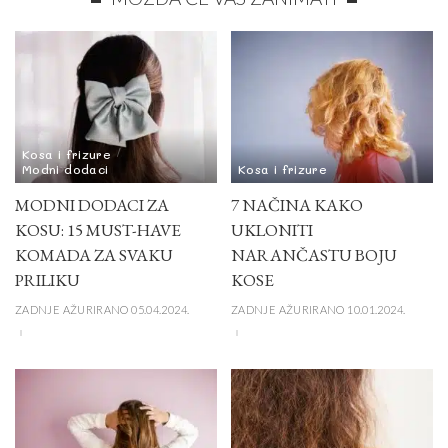
Kosa i frizure
Modni dodaci
Kosa i frizure
MODNI DODACI ZA
7 NAČINA KAKO
KOSU: 15 MUST-HAVE
UKLONITI
KOMADA ZA SVAKU
NARANČASTU BOJU
PRILIKU
KOSE
ZADNJE AŽURIRANO 05.04.2024.
ZADNJE AŽURIRANO 10.01.2024.