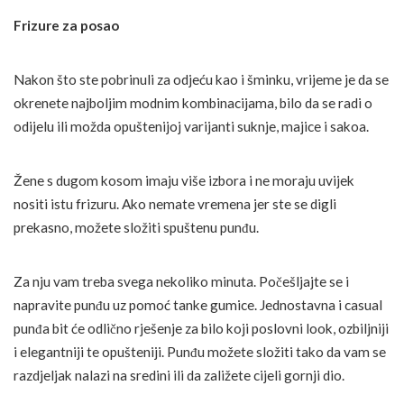
Frizure za posao
Nakon što ste pobrinuli za odjeću kao i šminku, vrijeme je da se
okrenete najboljim modnim kombinacijama, bilo da se radi o
odijelu ili možda opuštenijoj varijanti suknje, majice i sakoa.
Žene s dugom kosom imaju više izbora i ne moraju uvijek
nositi istu frizuru. Ako nemate vremena jer ste se digli
prekasno, možete složiti spuštenu punđu.
Za nju vam treba svega nekoliko minuta. Počešljajte se i
napravite punđu uz pomoć tanke gumice. Jednostavna i casual
punđa bit će odlično rješenje za bilo koji poslovni look, ozbiljniji
i elegantniji te opušteniji. Punđu možete složiti tako da vam se
razdjeljak nalazi na sredini ili da zaližete cijeli gornji dio.