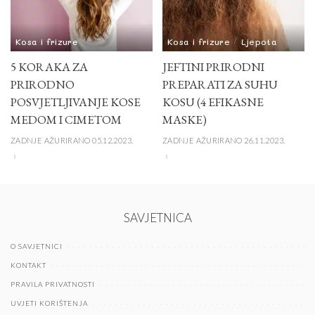
Kosa i frizure
Kosa i frizure
Ljepota
5 KORAKA ZA
JEFTINI PRIRODNI
PRIRODNO
PREPARATI ZA SUHU
POSVJETLJIVANJE KOSE
KOSU (4 EFIKASNE
MEDOM I CIMETOM
MASKE)
ZADNJE AŽURIRANO 05.12.2023.
ZADNJE AŽURIRANO 26.11.2023.
SAVJETNICA
O SAVJETNICI
KONTAKT
PRAVILA PRIVATNOSTI
UVJETI KORIŠTENJA