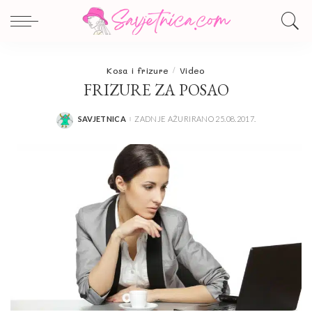
Kosa i frizure
Video
FRIZURE ZA POSAO
SAVJETNICA
ZADNJE AŽURIRANO 25.08.2017.
POSTED
BY