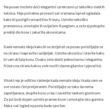
Na posao možete doći elegantni i prekrasni uz nekoliko slatkih
loknica. Nije potrebno provesti sat vremena ispred ogledala
kako bi postigli romantičnu frizuru. Uzmite nekoliko
pramenova, omotajte ih uvijačem ili peglom, a za kraj pokupite
prednji dio kose i zakačite ukosnicama.
Kada nemate ideju kako bi se dotjerali za posao počešljajte se
na stranu i napravite razdjeljak. Uzmite ukosnicu i stavite kako
bi vam držala kosu. Ovako ćete dobit jednostavnu i elegantnu
frizuru na stranu kakvu vole nositi slavne glumice i pjevačice.
Visoki rep je odlično rješenje kada nemate ideju i kada vam se
sve ostalo čini pretjeranim. Počešljajte se tako da nema
zapetljanaca, skupite kosu u rep i zavežite tankom gumicom.
Za još bolji dojam uzmite pramen kose i omotajte oko gumice.
Neka vaš izgled na poslu bude savršen.