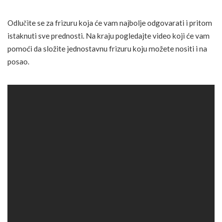
Odlučite se za frizuru koja će vam najbolje odgovarati i pritom
istaknuti sve prednosti. Na kraju pogledajte video koji će vam
pomoći da složite jednostavnu frizuru koju možete nositi i na
posao.