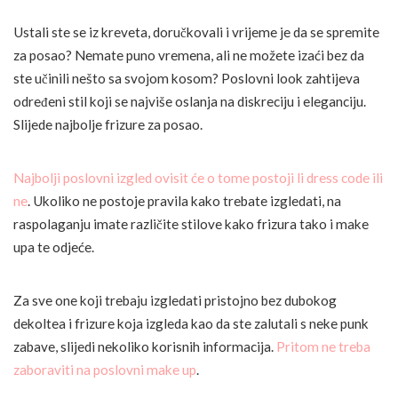
Ustali ste se iz kreveta, doručkovali i vrijeme je da se spremite
za posao? Nemate puno vremena, ali ne možete izaći bez da
ste učinili nešto sa svojom kosom? Poslovni look zahtijeva
određeni stil koji se najviše oslanja na diskreciju i eleganciju.
Slijede najbolje frizure za posao.
Najbolji poslovni izgled ovisit će o tome postoji li dress code ili
ne
. Ukoliko ne postoje pravila kako trebate izgledati, na
raspolaganju imate različite stilove kako frizura tako i make
upa te odjeće.
Za sve one koji trebaju izgledati pristojno bez dubokog
dekoltea i frizure koja izgleda kao da ste zalutali s neke punk
zabave, slijedi nekoliko korisnih informacija.
Pritom ne treba
zaboraviti na poslovni make up
.