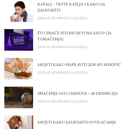
KAŠALJ – VRSTE KAŠLJA I KAKO GA
ZAUSTAVITI
ZADNJE AŽURIRANO 11.02.2020.
ŠTO ZNAČE ISTI BROJEVI NA SATU? (24
TUMAČENJA)
ZADNJE AŽURIRANO 05.04.2023.
SAVJETI KAKO NAPRAVITI ZDRAVI SENDVIČ
ZADNJE AŽURIRANO 04.05.2016.
ZNAČENJE SATI I MINUTA – 48 DEFINICIJA
ZADNJE AŽURIRANO 31.10.2022.
SAVJETI KAKO ZAUSTAVITI POVRAĆANJE