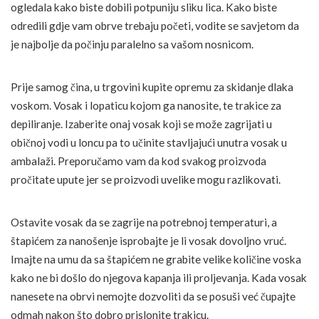
ogledala kako biste dobili potpuniju sliku lica. Kako biste
odredili gdje vam obrve trebaju početi, vodite se savjetom da
je najbolje da počinju paralelno sa vašom nosnicom.
Prije samog čina, u trgovini kupite opremu za skidanje dlaka
voskom. Vosak i lopaticu kojom ga nanosite, te trakice za
depiliranje. Izaberite onaj vosak koji se može zagrijati u
običnoj vodi u loncu pa to učinite stavljajući unutra vosak u
ambalaži. Preporučamo vam da kod svakog proizvoda
pročitate upute jer se proizvodi uvelike mogu razlikovati.
Ostavite vosak da se zagrije na potrebnoj temperaturi, a
štapićem za nanošenje isprobajte je li vosak dovoljno vruć.
Imajte na umu da sa štapićem ne grabite velike količine voska
kako ne bi došlo do njegova kapanja ili proljevanja. Kada vosak
nanesete na obrvi nemojte dozvoliti da se posuši već čupajte
odmah nakon što dobro prislonite trakicu.