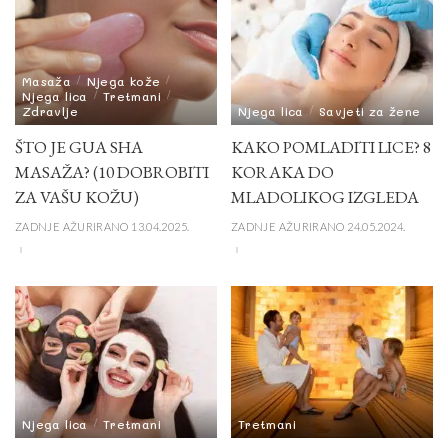
Masaža
Njega kože
Njega lica
Tretmani
Zdravlje
Njega lica
Savjeti za žene
ŠTO JE GUA SHA
KAKO POMLADITI LICE? 8
MASAŽA? (10 DOBROBITI
KORAKA DO
ZA VAŠU KOŽU)
MLADOLIKOG IZGLEDA
ZADNJE AŽURIRANO 13.04.2025.
ZADNJE AŽURIRANO 24.05.2024.
Njega lica
Tretmani
Tretmani