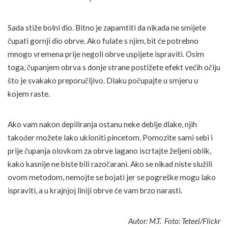
Sada stiže bolni dio. Bitno je zapamtiti da nikada ne smijete
čupati gornji dio obrve. Ako fulate s njim, bit će potrebno
mnogo vremena prije negoli obrve uspijete ispraviti. Osim
toga, čupanjem obrva s donje strane postižete efekt većih očiju
što je svakako preporučljivo. Dlaku počupajte u smjeru u
kojem raste.
Ako vam nakon depiliranja ostanu neke deblje dlake, njih
također možete lako ukloniti pincetom. Pomozite sami sebi i
prije čupanja olovkom za obrve lagano iscrtajte željeni oblik,
kako kasnije ne biste bili razočarani. Ako se nikad niste služili
ovom metodom, nemojte se bojati jer se pogreške mogu lako
ispraviti, a u krajnjoj liniji obrve će vam brzo narasti.
Autor: M.T. Foto: Teteel/Flickr