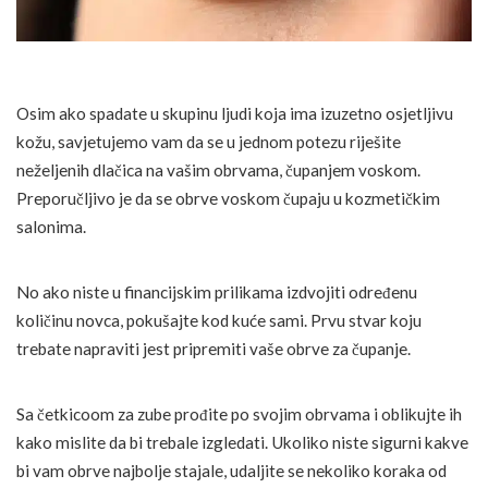
Osim ako spadate u skupinu ljudi koja ima izuzetno osjetljivu
kožu, savjetujemo vam da se u jednom potezu riješite
neželjenih dlačica na vašim obrvama, čupanjem voskom.
Preporučljivo je da se obrve voskom čupaju u kozmetičkim
salonima.
No ako niste u financijskim prilikama izdvojiti određenu
količinu novca, pokušajte kod kuće sami. Prvu stvar koju
trebate napraviti jest pripremiti vaše obrve za čupanje.
Sa četkicoom za zube prođite po svojim obrvama i oblikujte ih
kako mislite da bi trebale izgledati. Ukoliko niste sigurni kakve
bi vam obrve najbolje stajale, udaljite se nekoliko koraka od