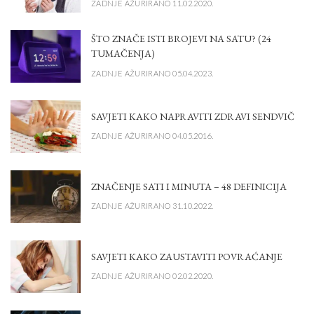
ZADNJE AŽURIRANO 11.02.2020.
ŠTO ZNAČE ISTI BROJEVI NA SATU? (24
TUMAČENJA)
ZADNJE AŽURIRANO 05.04.2023.
SAVJETI KAKO NAPRAVITI ZDRAVI SENDVIČ
ZADNJE AŽURIRANO 04.05.2016.
ZNAČENJE SATI I MINUTA – 48 DEFINICIJA
ZADNJE AŽURIRANO 31.10.2022.
SAVJETI KAKO ZAUSTAVITI POVRAĆANJE
ZADNJE AŽURIRANO 02.02.2020.