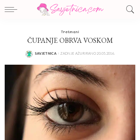
Tretmani
ČUPANJE OBRVA VOSKOM
SAVJETNICA
ZADNJE AŽURIRANO 20.05.2016.
POSTED
BY