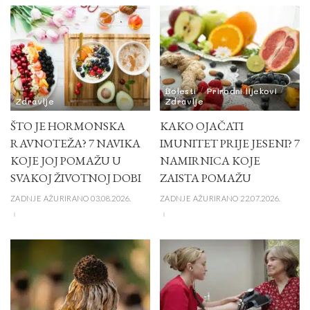
Bolesti
Prirodni lijekovi
Zdravlje
Zdravlje
ŠTO JE HORMONSKA
KAKO OJAČATI
RAVNOTEŽA? 7 NAVIKA
IMUNITET PRIJE JESENI? 7
KOJE JOJ POMAŽU U
NAMIRNICA KOJE
SVAKOJ ŽIVOTNOJ DOBI
ZAISTA POMAŽU
ZADNJE AŽURIRANO 03.08.2026.
ZADNJE AŽURIRANO 22.07.2026.