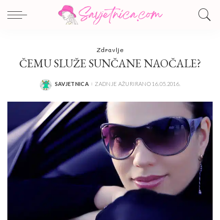
Zdravlje
ČEMU SLUŽE SUNČANE NAOČALE?
SAVJETNICA
ZADNJE AŽURIRANO 16.05.2016.
POSTED
BY