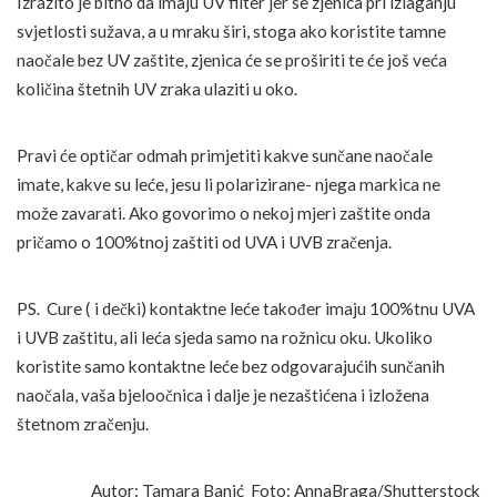
Izrazito je bitno da imaju UV filter jer se zjenica pri izlaganju
svjetlosti sužava, a u mraku širi, stoga ako koristite tamne
naočale bez UV zaštite, zjenica će se proširiti te će još veća
količina štetnih UV zraka ulaziti u oko.
Pravi će optičar odmah primjetiti kakve sunčane naočale
imate, kakve su leće, jesu li polarizirane- njega markica ne
može zavarati. Ako govorimo o nekoj mjeri zaštite onda
pričamo o 100%tnoj zaštiti od UVA i UVB zračenja.
PS. Cure ( i dečki) kontaktne leće također imaju 100%tnu UVA
i UVB zaštitu, ali leća sjeda samo na rožnicu oku. Ukoliko
koristite samo kontaktne leće bez odgovarajućih sunčanih
naočala, vaša bjeloočnica i dalje je nezaštićena i izložena
štetnom zračenju.
Autor: Tamara Banić Foto: AnnaBraga/Shutterstock