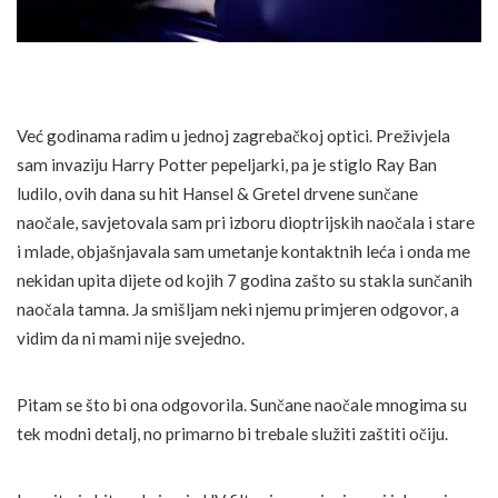
Već godinama radim u jednoj zagrebačkoj optici. Preživjela
sam invaziju Harry Potter pepeljarki, pa je stiglo Ray Ban
ludilo, ovih dana su hit Hansel & Gretel drvene sunčane
naočale, savjetovala sam pri izboru dioptrijskih naočala i stare
i mlade, objašnjavala sam umetanje kontaktnih leća i onda me
nekidan upita dijete od kojih 7 godina zašto su stakla sunčanih
naočala tamna. Ja smišljam neki njemu primjeren odgovor, a
vidim da ni mami nije svejedno.
Pitam se što bi ona odgovorila. Sunčane naočale mnogima su
tek modni detalj, no primarno bi trebale služiti zaštiti očiju.