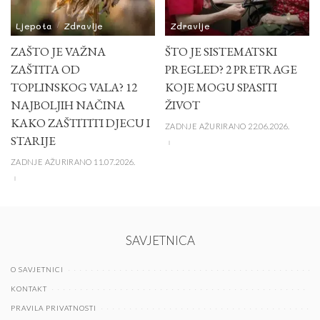
Ljepota
Zdravlje
Zdravlje
ZAŠTO JE VAŽNA
ŠTO JE SISTEMATSKI
ZAŠTITA OD
PREGLED? 2 PRETRAGE
TOPLINSKOG VALA? 12
KOJE MOGU SPASITI
NAJBOLJIH NAČINA
ŽIVOT
KAKO ZAŠTITITI DJECU I
ZADNJE AŽURIRANO 22.06.2026.
STARIJE
ZADNJE AŽURIRANO 11.07.2026.
SAVJETNICA
O SAVJETNICI
KONTAKT
PRAVILA PRIVATNOSTI