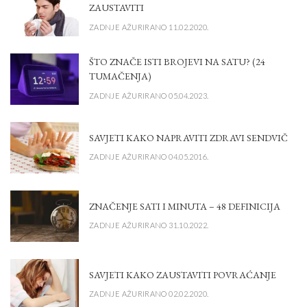
ZAUSTAVITI
ZADNJE AŽURIRANO 11.02.2020.
ŠTO ZNAČE ISTI BROJEVI NA SATU? (24
TUMAČENJA)
ZADNJE AŽURIRANO 05.04.2023.
SAVJETI KAKO NAPRAVITI ZDRAVI SENDVIČ
ZADNJE AŽURIRANO 04.05.2016.
ZNAČENJE SATI I MINUTA – 48 DEFINICIJA
ZADNJE AŽURIRANO 31.10.2022.
SAVJETI KAKO ZAUSTAVITI POVRAĆANJE
ZADNJE AŽURIRANO 02.02.2020.