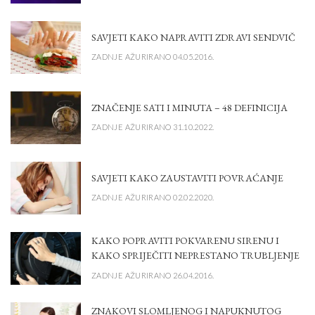
SAVJETI KAKO NAPRAVITI ZDRAVI SENDVIČ
ZADNJE AŽURIRANO 04.05.2016.
ZNAČENJE SATI I MINUTA – 48 DEFINICIJA
ZADNJE AŽURIRANO 31.10.2022.
SAVJETI KAKO ZAUSTAVITI POVRAĆANJE
ZADNJE AŽURIRANO 02.02.2020.
KAKO POPRAVITI POKVARENU SIRENU I
KAKO SPRIJEČITI NEPRESTANO TRUBLJENJE
ZADNJE AŽURIRANO 26.04.2016.
ZNAKOVI SLOMLJENOG I NAPUKNUTOG