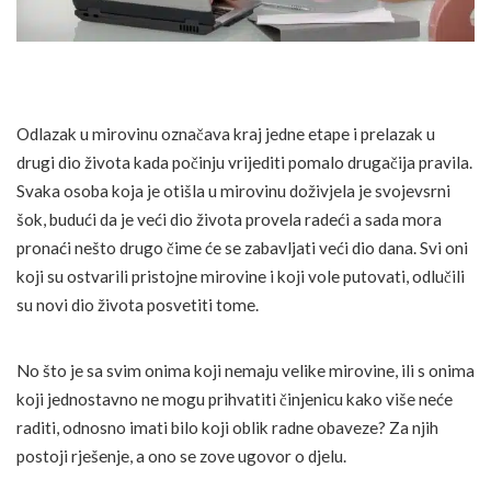
Odlazak u mirovinu označava kraj jedne etape i prelazak u
drugi dio života kada počinju vrijediti pomalo drugačija pravila.
Svaka osoba koja je otišla u mirovinu doživjela je svojevsrni
šok, budući da je veći dio života provela radeći a sada mora
pronaći nešto drugo čime će se zabavljati veći dio dana. Svi oni
koji su ostvarili pristojne mirovine i koji vole putovati, odlučili
su novi dio života posvetiti tome.
No što je sa svim onima koji nemaju velike mirovine, ili s onima
koji jednostavno ne mogu prihvatiti činjenicu kako više neće
raditi, odnosno imati bilo koji oblik radne obaveze? Za njih
postoji rješenje, a ono se zove ugovor o djelu.