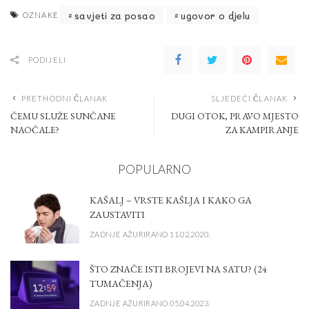
savjeti za posao
ugovor o djelu
OZNAKE
PODIJELI
PRETHODNI ČLANAK
SLJEDEĆI ČLANAK
ČEMU SLUŽE SUNČANE
DUGI OTOK, PRAVO MJESTO
NAOČALE?
ZA KAMPIRANJE
POPULARNO
KAŠALJ – VRSTE KAŠLJA I KAKO GA
ZAUSTAVITI
ZADNJE AŽURIRANO 11.02.2020.
ŠTO ZNAČE ISTI BROJEVI NA SATU? (24
TUMAČENJA)
ZADNJE AŽURIRANO 05.04.2023.