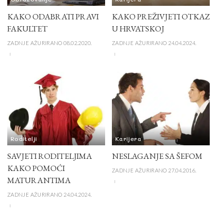
KAKO ODABRATI PRAVI
KAKO PREŽIVJETI OTKAZ
FAKULTET
U HRVATSKOJ
ZADNJE AŽURIRANO 08.02.2020.
ZADNJE AŽURIRANO 24.04.2024.
Roditelji
Karijera
SAVJETI RODITELJIMA
NESLAGANJE SA ŠEFOM
KAKO POMOĆI
ZADNJE AŽURIRANO 27.04.2016.
MATURANTIMA
ZADNJE AŽURIRANO 24.04.2024.