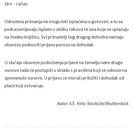
žiro – račun.
Određena primanja ne mogu biti isplaćena u gotovini, a tu se
podrazumijevaju isplate u obliku čekova te ona koje se uplaćuju
na štednu knjižicu. Svi primatelji tog drugog dohotka nemaju
obavezu podnositi prijavu poreza na dohodak.
U slučaju obaveze podnošenja prijave na temelju neke druge
osnove tada će postupiti u skladu s pravilima koji se odnose na
spomenute osnove. U prijavu će morati priložiti i dohodak od
plaće koji ostvaruju
.
Autor: S.Š. Foto: StockLite/Shutterstock