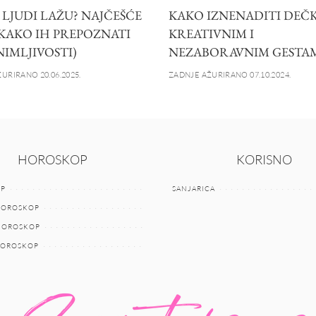
 LJUDI LAŽU? NAJČEŠĆE
KAKO IZNENADITI DEČ
 KAKO IH PREPOZNATI
KREATIVNIM I
NIMLJIVOSTI)
NEZABORAVNIM GESTA
URIRANO 20.06.2025.
ZADNJE AŽURIRANO 07.10.2024.
HOROSKOP
KORISNO
P
SANJARICA
HOROSKOP
 HOROSKOP
HOROSKOP