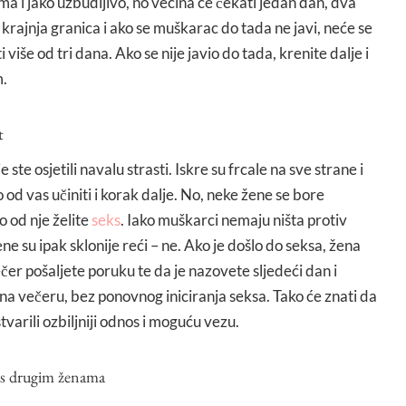
ima i jako uzbudljivo, no većina će čekati jedan dan, dva
e krajnja granica i ako se muškarac do tada ne javi, neće se
 više od tri dana. Ako se nije javio do tada, krenite dalje i
m.
t
ste osjetili navalu strasti. Iskre su frcale na sve strane i
o od vas učiniti i korak dalje. No, neke žene se bore
o od nje želite
seks
. Iako muškarci nemaju ništa protiv
e su ipak sklonije reći – ne. Ako je došlo do seksa, žena
večer pošaljete poruku te da je nazovete sljedeći dan i
i na večeru, bez ponovnog iniciranja seksa. Tako će znati da
stvarili ozbiljniji odnos i moguću vezu.
 i s drugim ženama