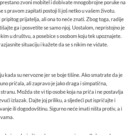
eprestano zvoni mobitel i dobivate mnogobrojne poruke na
e s pravom zapitati postoji li još netko u vašem životu.
ripitog prijatelja, ali ona to neće znati. Zbog toga, radije
išajte ga i posvetite se samo njoj. Uostalom, nepristojno je
nekim u društvu, a posebice s osobom koju tek upoznajete.
zjasnite situaciju i kažete da se s nikim ne viđate.
u kada su nervozne jer se boje tišine. Ako smatrate da je
puno pričala, ali zapravo je jako draga i simpatična,
stranu. Možda ste vi tip osobe koja na priča i ne postavlja
ući izlazak. Dajte joj priliku, a sljedeći put ispričajte i
nje ili dogodovštinu. Sigurno neće imati ništa protiv, a i
o vama.