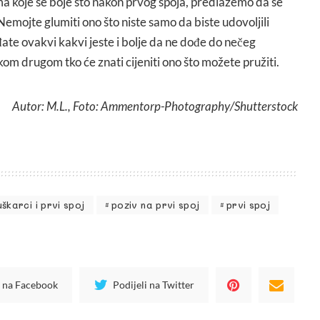
ma koje se boje što nakon prvog spoja, predlažemo da se
Nemojte glumiti ono što niste samo da biste udovoljili
ate ovakvi kakvi jeste i bolje da ne dođe do nečeg
ekom drugom tko će znati cijeniti ono što možete pružiti.
Autor: M.L., Foto: Ammentorp-Photography/Shutterstock
škarci i prvi spoj
poziv na prvi spoj
prvi spoj
i na Facebook
Podijeli na Twitter