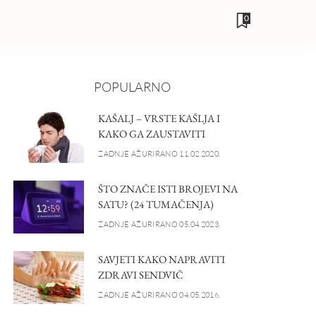
0
POPULARNO
KAŠALJ – VRSTE KAŠLJA I
KAKO GA ZAUSTAVITI
ZADNJE AŽURIRANO 11.02.2020.
ŠTO ZNAČE ISTI BROJEVI NA
SATU? (24 TUMAČENJA)
ZADNJE AŽURIRANO 05.04.2023.
SAVJETI KAKO NAPRAVITI
ZDRAVI SENDVIČ
ZADNJE AŽURIRANO 04.05.2016.