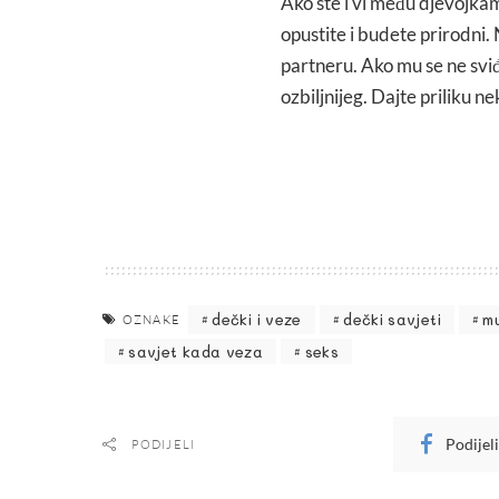
Ako ste i vi među djevojka
opustite i budete prirodni. 
partneru. Ako mu se ne sviđ
ozbiljnijeg. Dajte priliku n
dečki i veze
dečki savjeti
mu
OZNAKE
savjet kada veza
seks
Podijel
PODIJELI