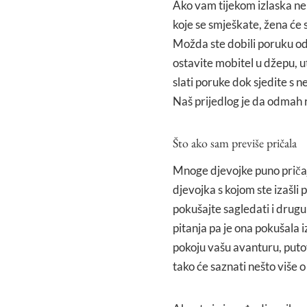
Ako vam tijekom izlaska n
koje se smješkate, žena će s
Možda ste dobili poruku od p
ostavite mobitel u džepu, ut
slati poruke dok sjedite s 
Naš prijedlog je da odmah ra
Što ako sam previše pričala
Mnoge djevojke puno pričaj
djevojka s kojom ste izašli 
pokušajte sagledati i drugu 
pitanja pa je ona pokušala izv
pokoju vašu avanturu, putova
tako će saznati nešto više 