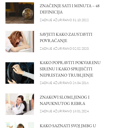
ZNAČENJE SATI I MINUTA – 48
DEFINICIJA
ZADNJE AŽURIRANO 31.10.2022.
SAVJETI KAKO ZAUSTAVITI
POVRAĆANJE
ZADNJE AŽURIRANO 02.02.2020.
KAKO POPRAVITI POKVARENU
SIRENU I KAKO SPRIJEČITI
NEPRESTANO TRUBLJENJE
ZADNJE AŽURIRANO 26.04.2016.
ZNAKOVI SLOMLJENOG I
NAPUKNUTOG REBRA
ZADNJE AŽURIRANO 18.01.2024.
KAKO SAZNATI SVOJ JMBG U