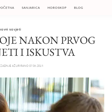
POČETNA
SANJARICA
HOROSKOP
BLOG
bavni savjeti
BOJE NAKON PRVOG
JETI I ISKUSTVA
ZADNJE AŽURIRANO 07.06.2019.