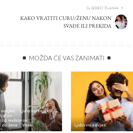
SLJEDEĆI ČLANAK
KAKO VRATITI CURU/ŽENU NAKON
SVAĐE ILI PREKIDA
MOŽDA ĆE VAS ZANIMATI
 savjeti
Ljubavni savjeti
eljstvo
i za muškarce
i za žene
Veze
Ljubavni savjeti