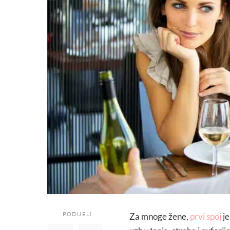
PODIJELI
Za mnoge žene,
prvi spoj
je