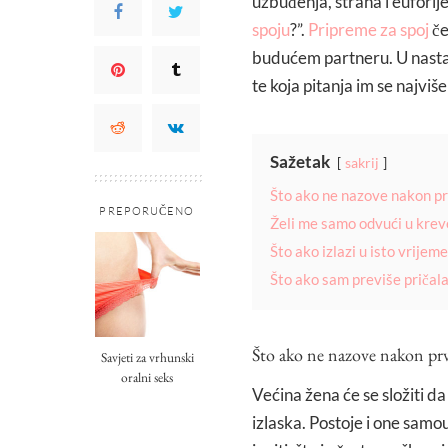
uzbuđenja, straha i euforije
spoju
?”.
Pripreme za spoj
če
budućem partneru. U nasta
te koja pitanja im se najviš
Sažetak
sakrij
Što ako ne nazove nakon p
PREPORUČENO
Želi me samo odvući u krev
Što ako izlazi u isto vrijem
Što ako sam previše pričal
Što ako ne nazove nakon pr
Savjeti za vrhunski
oralni seks
Većina žena će se složiti da
izlaska. Postoje i one samou