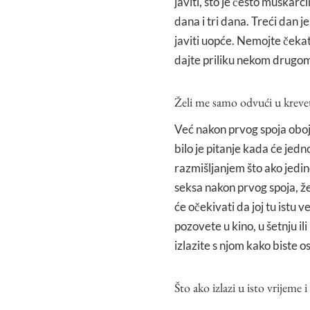
javiti, što je često muškarc
dana i tri dana. Treći dan j
javiti uopće. Nemojte čekati
dajte priliku nekom drugo
Želi me samo odvući u kreve
Već nakon prvog spoja oboje 
bilo je pitanje kada će jedn
razmišljanjem što ako jedin
seksa nakon prvog spoja, žen
će očekivati da joj tu istu 
pozovete u kino, u šetnju il
izlazite s njom kako biste o
Što ako izlazi u isto vrijeme