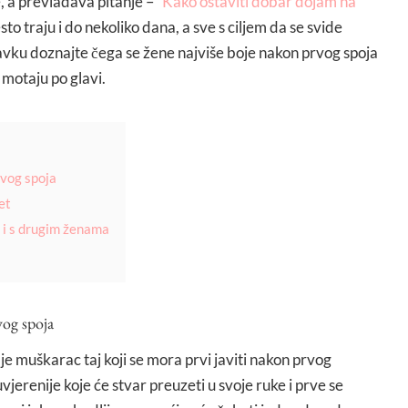
, a prevladava pitanje – “
Kako ostaviti dobar dojam na
sto traju i do nekoliko dana, a sve s ciljem da se svide
vku doznajte čega se žene najviše boje nakon prvog spoja
e motaju po glavi.
rvog spoja
et
e i s drugim ženama
a
vog spoja
 je muškarac taj koji se mora prvi javiti nakon prvog
vjerenije koje će stvar preuzeti u svoje ruke i prve se