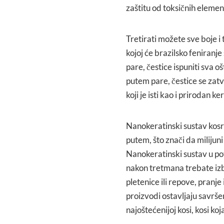
zaštitu od toksičnih elemena
Tretirati možete sve boje i 
kojoj će brazilsko feniran
pare, čestice ispuniti sva 
putem pare, čestice se zatva
koji je isti kao i prirodan ke
Nanokeratinski sustav kosr
putem, što znači da milijun
Nanokeratinski sustav u pot
nakon tretmana trebate izbj
pletenice ili repove, pranj
proizvodi ostavljaju savrše
najoštećenijoj kosi, kosi ko