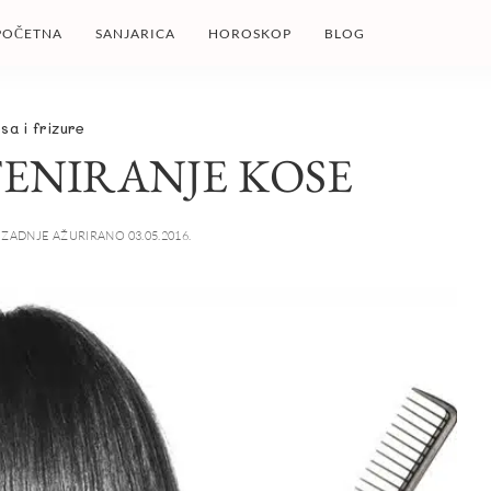
POČETNA
SANJARICA
HOROSKOP
BLOG
sa i frizure
FENIRANJE KOSE
ZADNJE AŽURIRANO 03.05.2016.