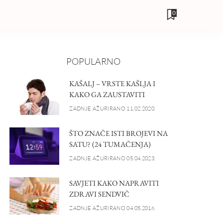
0
POPULARNO
KAŠALJ – VRSTE KAŠLJA I
KAKO GA ZAUSTAVITI
ZADNJE AŽURIRANO 11.02.2020.
ŠTO ZNAČE ISTI BROJEVI NA
SATU? (24 TUMAČENJA)
ZADNJE AŽURIRANO 05.04.2023.
SAVJETI KAKO NAPRAVITI
ZDRAVI SENDVIČ
ZADNJE AŽURIRANO 04.05.2016.