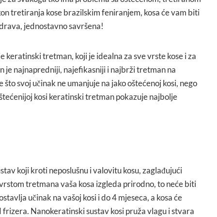
n tretiranja kose brazilskim feniranjem, kosa će vam biti
zdrava, jednostavno savršena!
e keratinski tretman, koji je idealna za sve vrste kose i za
 je najnapredniji, najefikasniji i najbrži tretman na
je što svoj učinak ne umanjuje na jako oštećenoj kosi, nego
joštećenijoj kosi keratinski tretman pokazuje najbolje
tav koji kroti neposlušnu i valovitu kosu, zaglađujući
vrstom tretmana vaša kosa izgleda prirodno, to neće biti
stavlja učinak na vašoj kosi i do 4 mjeseca, a kosa će
d frizera. Nanokeratinski sustav kosi pruža vlagu i stvara