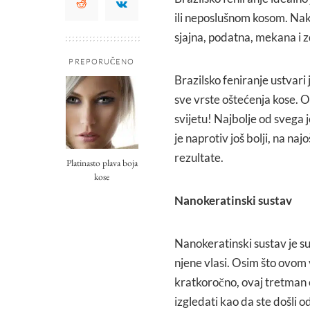
ili neposlušnom kosom. Nako
sjajna, podatna, mekana i 
PREPORUČENO
Brazilsko feniranje ustvari j
sve vrste oštećenja kose. On
svijetu! Najbolje od svega 
je naprotiv još bolji, na na
rezultate.
Platinasto plava boja
kose
Nanokeratinski sustav
Nanokeratinski sustav je sus
njene vlasi. Osim što ovom 
kratkoročno, ovaj tretman o
izgledati kao da ste došli o