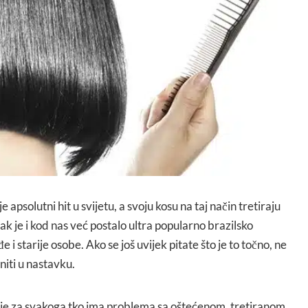
e apsolutni hit u svijetu, a svoju kosu na taj način tretiraju
 je i kod nas već postalo ultra popularno brazilsko
đe i starije osobe. Ako se još uvijek pitate što je to točno, ne
niti u nastavku.
o je za svakoga tko ima problema sa oštećenom, tretiranom