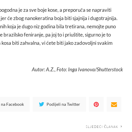
pogodna je za sve boje kose, a preporuča se napraviti
r će zbog nanokeratina boja biti sjajnija i dugotrajnija.
nih koja je dugo niz godina bila tretirana, nemojte puno
 brazilsko feniranje, pa joj to i priuštite, sigurno je to
 kosa biti zahvalna, vi ćete biti jako zadovoljni svakim
Autor: A.Z., Foto: Inga Ivanova
/Shutterstock
i na Facebook
Podijeli na Twitter
SLJEDEĆI ČLANAK