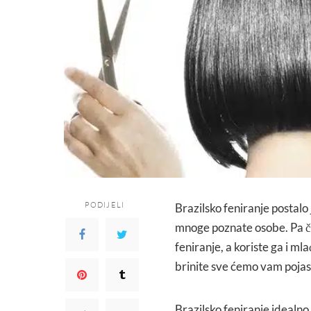
PODIJELI
Brazilsko feniranje postalo j
mnoge poznate osobe. Pa čak
feniranje, a koriste ga i mla
brinite sve ćemo vam pojas
Brazilsko feniranje idealn