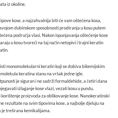
ta iz okoline.
tipove kose, a najzahvalnija biti će vam oštećena kosa,
je svojom dubinskom sposobnosti prodiranja u kosu putem
oštećena područja vlasi. Nakon ispunjavanja oštećenje kose
raju u kosu tvoreći na taj način netopivi i trajni keratin
ratin.
isti monomolekularni keratin koji se dobiva bikemijskim
i molekula keratina stanu na vršak jedne igle.
punosti je siguran i ne sadrži formaldehide, a četiri dana
egavati izlaganje kose vlazi, vezati kosu u punđu,
e i korištenje proizvoda za oblikovanje kose. Nanokeratinski
ne rezultate na svim tipovima kose, a najbolje djeluju na
ja je tretirana kemikalijama.