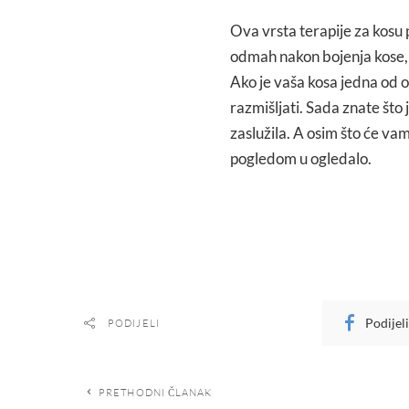
Ova vrsta terapije za kosu 
odmah nakon bojenja kose, je
Ako je vaša kosa jedna od o
razmišljati. Sada znate što je
zaslužila. A osim što će vam
pogledom u ogledalo.
Podijel
PODIJELI
PRETHODNI ČLANAK