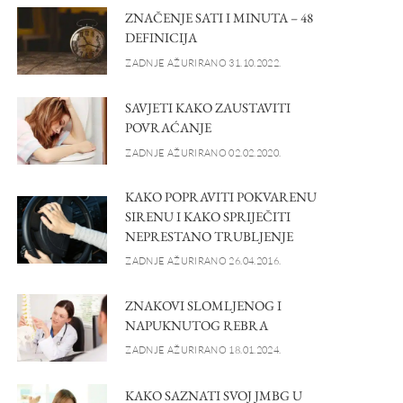
ZNAČENJE SATI I MINUTA – 48
DEFINICIJA
ZADNJE AŽURIRANO 31.10.2022.
SAVJETI KAKO ZAUSTAVITI
POVRAĆANJE
ZADNJE AŽURIRANO 02.02.2020.
KAKO POPRAVITI POKVARENU
SIRENU I KAKO SPRIJEČITI
NEPRESTANO TRUBLJENJE
ZADNJE AŽURIRANO 26.04.2016.
ZNAKOVI SLOMLJENOG I
NAPUKNUTOG REBRA
ZADNJE AŽURIRANO 18.01.2024.
KAKO SAZNATI SVOJ JMBG U