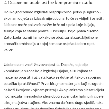
2. Odaberimo udobnost bez kompromisa na stilu
Koliko god želimo izgledati besprijekorno, jedno je sigurno –
ako nam odjeća za izlazak nije udobna, to će se vidjeti i osjetiti.
Ništa ne može pokvariti večer brže od cipela koje žuljaju,
suknje koja se stalno podiže ili košulje u kojoj jedva dišemo.
Zato, kada razmišljamo kako se obući za izlazak, ključno je
pronaći kombinaciju u kojoj ćemo se osjećati dobro cijelu
večer.
Udobnost ne znači žrtvovanje stila. Dapače, najbolje
kombinacije su one koje izgledaju sjajno, ali u kojima se
možemo opustiti i uživati. Kako se dotjerati tako da spojimo
estetiku i praktičnost? Prvo, birajmo materijale koji su ugodni
na koži i krojeve koji nam pristaju. Ako planiramo plesati cijelu
noć, možda nije najbolja ideja obući super usku haljinu ili cipele
u kojima jedva stojimo. Ako znamo da ćemo dugo sjediti, neka
odjeća za izlazak bude dovoljno fleksibilna da se ne osjećamo