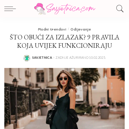
Modni trendovi
Odijevanje
ŠTO OBUĆI ZA IZLAZAK? 9 PRAVILA
KOJA UVIJEK FUNKCIONIRAJU
SAVJETNICA
ZADNJE AŽURIRANO 10.02.2025.
POSTED
BY