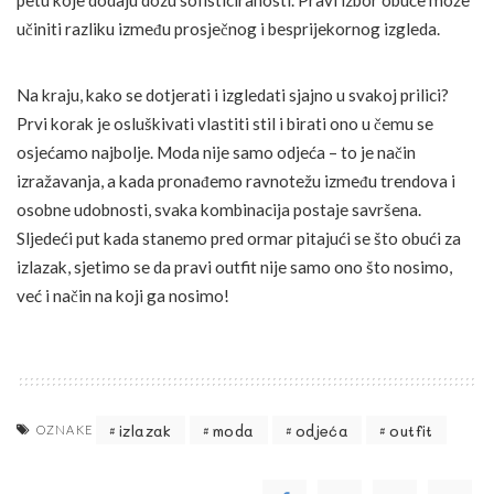
petu koje dodaju dozu sofisticiranosti. Pravi izbor obuće može
učiniti razliku između prosječnog i besprijekornog izgleda.
Na kraju, kako se dotjerati i izgledati sjajno u svakoj prilici?
Prvi korak je osluškivati vlastiti stil i birati ono u čemu se
osjećamo najbolje. Moda nije samo odjeća – to je način
izražavanja, a kada pronađemo ravnotežu između trendova i
osobne udobnosti, svaka kombinacija postaje savršena.
Sljedeći put kada stanemo pred ormar pitajući se što obući za
izlazak, sjetimo se da pravi outfit nije samo ono što nosimo,
već i način na koji ga nosimo!
izlazak
moda
odjeća
outfit
OZNAKE