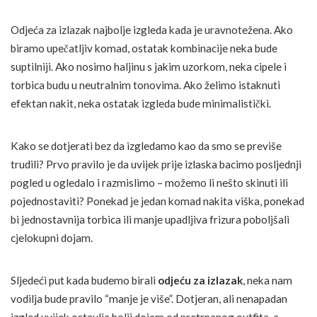
Odjeća za izlazak najbolje izgleda kada je uravnotežena. Ako
biramo upečatljiv komad, ostatak kombinacije neka bude
suptilniji. Ako nosimo haljinu s jakim uzorkom, neka cipele i
torbica budu u neutralnim tonovima. Ako želimo istaknuti
efektan nakit, neka ostatak izgleda bude minimalistički.
Kako se dotjerati bez da izgledamo kao da smo se previše
trudili? Prvo pravilo je da uvijek prije izlaska bacimo posljednji
pogled u ogledalo i razmislimo – možemo li nešto skinuti ili
pojednostaviti? Ponekad je jedan komad nakita viška, ponekad
bi jednostavnija torbica ili manje upadljiva frizura poboljšali
cjelokupni dojam.
Sljedeći put kada budemo birali
odjeću za izlazak
, neka nam
vodilja bude pravilo “manje je više”. Dotjeran, ali nenapadan