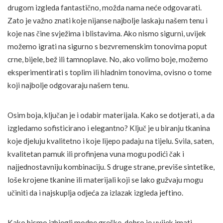
drugom izgleda fantastično, možda nama neće odgovarati.
Zato je važno znati koje nijanse najbolje laskaju našem tenu i
koje nas čine svježima i blistavima. Ako nismo sigurni, uvijek
možemo igrati na sigurno s bezvremenskim tonovima poput
crne, bijele, bež ili tamnoplave. No, ako volimo boje, možemo
eksperimentirati s toplim ili hladnim tonovima, ovisno o tome
koji najbolje odgovaraju našem tenu.
Osim boja, ključan je i odabir materijala. Kako se dotjerati, a da
izgledamo sofisticirano i elegantno? Ključ je u biranju tkanina
koje djeluju kvalitetno i koje lijepo padaju na tijelu. Svila, saten,
kvalitetan pamuk ili profinjena vuna mogu podići čak i
najjednostavniju kombinaciju. S druge strane, previše sintetike,
loše krojene tkanine ili materijali koji se lako gužvaju mogu
učiniti da i najskuplja odjeća za izlazak izgleda jeftino.
Kako bismo izbjegli modne greške, dobro je uvijek imati