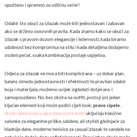
opušteno i spremno za odličnu večer!
Odabir što obući za izlazak može biti jednostavan i zabavan
ako se držimo osnovnih pravila. Kada znamo kako se obući za
izlazak s pravom dozom elegancije i ležernosti, kada biramo
udobnost bez kompromisa na stilu i kada detaljima dodajemo
osobni pečat, svaka kombinacija postaje uspješna.
Odjeća za izlazak ne mora biti komplicirana – uz dobar plan,
balans između jednostavnosti i efektnosti te pravilan odabir
boja i materijala, možemo uvijek izgledati dotjerano i
samopouzdano. No, bez obzira na outfit, postoji još jedan
ključan element koji može podići cijeli look:
prave cipele
.
Vrste cipela koje svaka žena mora imati
uključuju klasične
salonke za elegantne prilike, udobne, ali stylish gležnjače za
hladnije dane, moderne tenisice za casual izlazak te sandale na