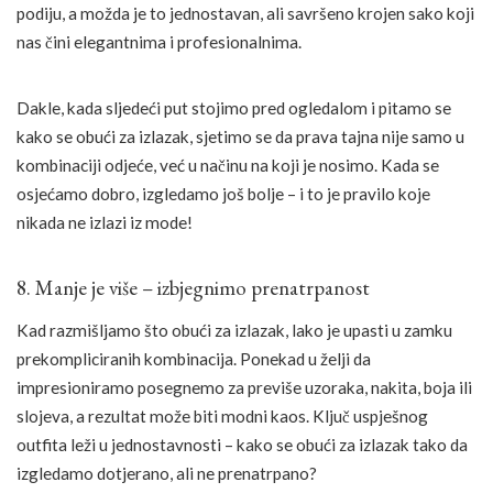
podiju, a možda je to jednostavan, ali savršeno krojen sako koji
nas čini elegantnima i profesionalnima.
Dakle, kada sljedeći put stojimo pred ogledalom i pitamo se
kako se obući za izlazak, sjetimo se da prava tajna nije samo u
kombinaciji odjeće, već u načinu na koji je nosimo. Kada se
osjećamo dobro, izgledamo još bolje – i to je pravilo koje
nikada ne izlazi iz mode!
8. Manje je više – izbjegnimo prenatrpanost
Kad razmišljamo što obući za izlazak, lako je upasti u zamku
prekompliciranih kombinacija. Ponekad u želji da
impresioniramo posegnemo za previše uzoraka, nakita, boja ili
slojeva, a rezultat može biti modni kaos. Ključ uspješnog
outfita leži u jednostavnosti – kako se obući za izlazak tako da
izgledamo dotjerano, ali ne prenatrpano?