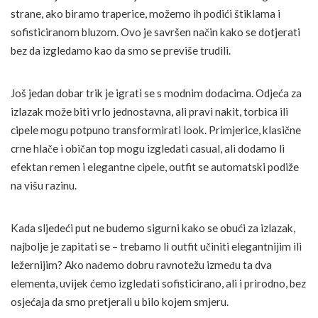
strane, ako biramo traperice, možemo ih podići štiklama i
sofisticiranom bluzom. Ovo je savršen način kako se dotjerati
bez da izgledamo kao da smo se previše trudili.
Još jedan dobar trik je igrati se s modnim dodacima. Odjeća za
izlazak može biti vrlo jednostavna, ali pravi nakit, torbica ili
cipele mogu potpuno transformirati look. Primjerice, klasične
crne hlače i običan top mogu izgledati casual, ali dodamo li
efektan remen i elegantne cipele, outfit se automatski podiže
na višu razinu.
Kada sljedeći put ne budemo sigurni kako se obući za izlazak,
najbolje je zapitati se – trebamo li outfit učiniti elegantnijim ili
ležernijim? Ako nađemo dobru ravnotežu između ta dva
elementa, uvijek ćemo izgledati sofisticirano, ali i prirodno, bez
osjećaja da smo pretjerali u bilo kojem smjeru.