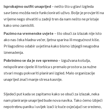
Isprobajmo outfit unaprijed
– nešto što u glavi izgleda
savršeno možda neće funkcionirati uživo. Bolje je provjeriti na
vrijeme nego shvatiti u zadnji tren da nam nešto ne pristaje
kako smo zamislili.
Pazimo na vremenske uvjete
– što obući za izlazak nije isto
ako nas čeka hladna večer, ljetna sparina ili mogućnost kiše.
Prilagodimo odabir uvjetima kako bismo izbjegli neugodna
iznenađenja.
Pobrinimo se da je sve spremno
– izgužvana košulja,
neispolirane cipele ili torbica s premalo prostora za nužne
stvari mogu pokvariti planirani izgled. Malo organizacije
unaprijed znači manje stresa kasnije.
Sljedeći put kada se zapitamo kako se obući za izlazak, neka
nam planiranje unaprijed bude nova navika. Tako ćemo izbjeći
nepotrebnu paniku i uvijek izaći iz kuće osjećajući se sređeno,