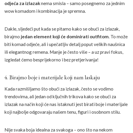
odjeća za izlazak
nema smisla – samo posegnemo za jednim
wow komadom i kombinacija je spremna.
Dakle, sljedeći put kada se pitamo kako se obući za izlazak,
birajmo
jedan element koji će dominirati outfitom
. To može
biti komad odjeće, ali i upečatljiv detalj poput velikih naušnica
ili elegantnog remena. Manje je često više – a uz pravi fokus,
izgledat ćemo besprijekorno i bez pretjerivanja!
4. Birajmo boje i materijale koji nam laskaju
Kada razmišljamo što obući za izlazak, često se vodimo
trendovima, ali jedan od ključnih trikova kako se obući za
izlazak na način koji će nas istaknuti jest birati boje i materijale
koji najbolje odgovaraju našem tenu, figuri i osobnom stilu.
Nije svaka boja idealna za svakoga – ono što na nekom