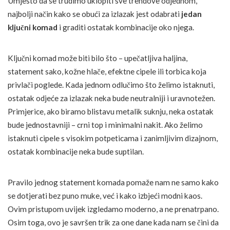
Umjesto da se trudimo uklopiti sve trendove odjednom,
najbolji način kako se obući za izlazak jest odabrati
jedan
ključni komad
i graditi ostatak kombinacije oko njega.
Ključni komad može biti bilo što – upečatljiva haljina,
statement sako, kožne hlače, efektne cipele ili torbica koja
privlači poglede. Kada jednom odlučimo što želimo istaknuti,
ostatak odjeće za izlazak neka bude neutralniji i uravnotežen.
Primjerice, ako biramo blistavu metalik suknju, neka ostatak
bude jednostavniji – crni top i minimalni nakit. Ako želimo
istaknuti cipele s visokim potpeticama i zanimljivim dizajnom,
ostatak kombinacije neka bude suptilan.
Pravilo jednog statement komada pomaže nam ne samo kako
se dotjerati bez puno muke, već i kako izbjeći modni kaos.
Ovim pristupom uvijek izgledamo moderno, a ne prenatrpano.
Osim toga, ovo je savršen trik za one dane kada nam se čini da