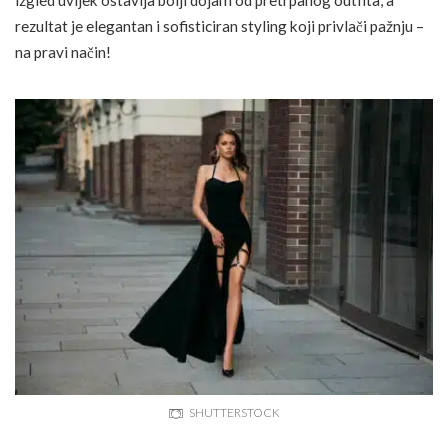
izgled uvijek ostavlja bolji dojam od pretrpanog outfita, a
rezultat je elegantan i sofisticiran styling koji privlači pažnju –
na pravi način!
SHUTTERSTOCK