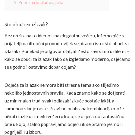
9. Priprema je ključ uspjeha
Što obući za izlazak?
Bez obzira na to idemo li na elegantnu večeru, ležerno piće s
prijateljima ili noćni provod, uvijek se pitamo isto: što obući za
izlazak? Ponekad je odgovor očit, ali često završimo u dilemi –
kako se obući za izlazak tako da izgledamo moderno, osjećamo
se ugodno i ostavimo dobar dojam?
Odjeća za izlazak ne mora biti stresna tema ako slijedimo
nekoliko jednostavnih pravila. Kada znamo kako se dotjerati
uz minimalan trud, svaki odlazak iz kuće postaje lakši, a
samopouzdanje raste. Pravilno odabrana kombinacija može
učiniti razliku između večeri u kojoj se osjećamo fantastično i
one u kojoj stalno popravljamo odjeću ili se pitamo jesmo li
pogriješili u izboru.