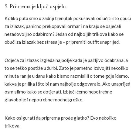
9. Priprema je ključ uspjeha
Koliko puta smo u zadnji trenutak pokušavali odlučiti što obući
za izlazak, panično prekopavali ormar i na kraju se osjećali
nezadovoljno odabirom? Jedan od najboljih trikova kako se
obući za izlazak bez stresa je – pripremiti outfit unaprijed.
Odjeća za izlazak izgleda najbolje kada je pažljivo odabrana, a
to se teško postiže u žurbi. Zato je pametno izdvojiti nekoliko
minuta ranije u danu kako bismo razmislili o tome gdje idemo,
kakva je prilika i što bi nam najbolje odgovaralo. Ako unaprijed
osmislimo kako se dotjerati, izbjeći ćemo nepotrebne
glavobolje i nepotrebne modne greške.
Kako osigurati da priprema prođe glatko? Evo nekoliko
trikova: