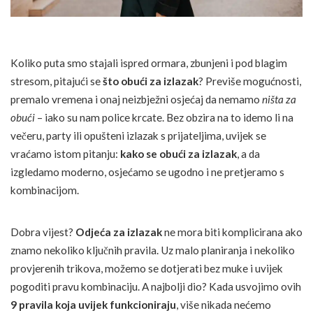
Koliko puta smo stajali ispred ormara, zbunjeni i pod blagim
stresom, pitajući se
što obući za izlazak
? Previše mogućnosti,
premalo vremena i onaj neizbježni osjećaj da nemamo
ništa za
obući
– iako su nam police krcate. Bez obzira na to idemo li na
večeru, party ili opušteni izlazak s prijateljima, uvijek se
vraćamo istom pitanju:
kako se obući za izlazak
, a da
izgledamo moderno, osjećamo se ugodno i ne pretjeramo s
kombinacijom.
Dobra vijest?
Odjeća za izlazak
ne mora biti komplicirana ako
znamo nekoliko ključnih pravila. Uz malo planiranja i nekoliko
provjerenih trikova, možemo se dotjerati bez muke i uvijek
pogoditi pravu kombinaciju. A najbolji dio? Kada usvojimo ovih
9 pravila koja uvijek funkcioniraju
, više nikada nećemo