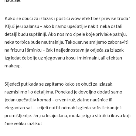
Kako se obući za izlazak i postići wow efekt bez previše truda?
Ključ je u balansu – ako biramo upečatljiv nakit, neka ostali
detalji budu suptilniji. Ako nosimo cipele koje privlače pažnju,
neka torbica bude neutralnija. Također, ne smijemo zaboraviti
na frizuru i šminku – čak i najjednostavnija odjeća za izlazak
izgledat će bolje uz njegovanu kosu i minimalni, ali efektan
makeup.
Sljedeći put kada se zapitamo kako se obući za izlazak,
razmislimo i o detaljima. Ponekad je dovoljno dodati samo
jedan upečatljiv komad – crveni ruž, zlatne naušnice ili
elegantan sat – i cijeli outfit odmah izgleda sofisticiranije i
promišljenije. Jer, na kraju dana, moda je igra sitnih trikova koji
čine veliku razliku!