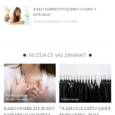
KAKO SAZNATI SVOJ JMBG U SAMO 3
KORAKA?
ZADNJE AŽURIRANO 31.10.2022.
MOŽDA ĆE VAS ZANIMATI
Modni dodaci
Modni trendovi
Odijevanje
KAKO ODABRATI: ZLATO
7 RAZLOGA ZAŠTO LJUDI
ILI SREBRO? 10 SAVJETA
NOSE CRNO – BOJA