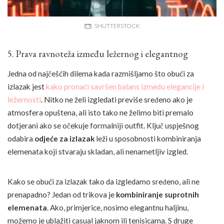
SHUTTERSTOCK
5. Prava ravnoteža između ležernog i elegantnog
Jedna od najčešćih dilema kada razmišljamo što obući za
izlazak jest
kako pronaći savršen balans između elegancije i
ležernosti
. Nitko ne želi izgledati previše sređeno ako je
atmosfera opuštena, ali isto tako ne želimo biti premalo
dotjerani ako se očekuje formalniji outfit. Ključ uspješnog
odabira
odjeće za izlazak
leži u sposobnosti kombiniranja
elemenata koji stvaraju skladan, ali nenametljiv izgled.
Kako se obući za izlazak tako da izgledamo sređeno, ali ne
prenapadno? Jedan od trikova je
kombiniranje suprotnih
elemenata
. Ako, primjerice, nosimo elegantnu haljinu,
možemo je ublažiti casual jaknom ili tenisicama. S druge