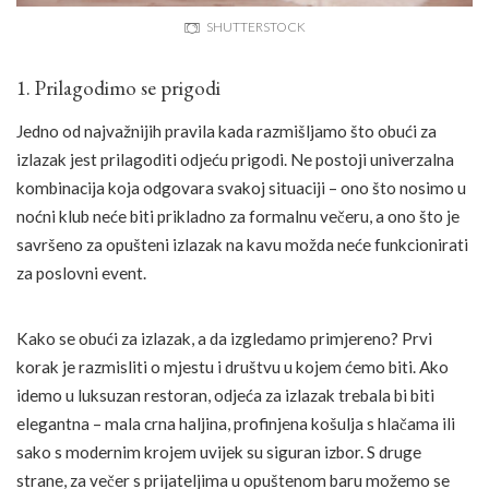
SHUTTERSTOCK
1. Prilagodimo se prigodi
Jedno od najvažnijih pravila kada razmišljamo što obući za
izlazak jest prilagoditi odjeću prigodi. Ne postoji univerzalna
kombinacija koja odgovara svakoj situaciji – ono što nosimo u
noćni klub neće biti prikladno za formalnu večeru, a ono što je
savršeno za opušteni izlazak na kavu možda neće funkcionirati
za poslovni event.
Kako se obući za izlazak, a da izgledamo primjereno? Prvi
korak je razmisliti o mjestu i društvu u kojem ćemo biti. Ako
idemo u luksuzan restoran, odjeća za izlazak trebala bi biti
elegantna – mala crna haljina, profinjena košulja s hlačama ili
sako s modernim krojem uvijek su siguran izbor. S druge
strane, za večer s prijateljima u opuštenom baru možemo se