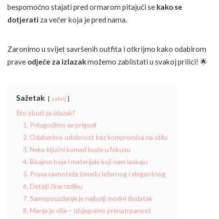
bespomoćno stajati pred ormarom pitajući se
kako se
dotjerati
za večer koja je pred nama.
Zaronimo u svijet savršenih outfita i otkrijmo kako odabirom
prave
odjeće za izlazak
možemo zablistati u svakoj prilici! 🌟
Sažetak
sakrij
Što obući za izlazak?
1. Prilagodimo se prigodi
2. Odaberimo udobnost bez kompromisa na stilu
3. Neka ključni komad bude u fokusu
4. Birajmo boje i materijale koji nam laskaju
5. Prava ravnoteža između ležernog i elegantnog
6. Detalji čine razliku
7. Samopouzdanje je najbolji modni dodatak
8. Manje je više – izbjegnimo prenatrpanost