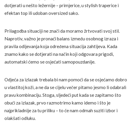
dotjerati u nešto ležernije – primjerice, u stylish traperice i
efektan top ili udoban oversized sako.
Prilagodba situaciji ne znači da moramo žrtvovati svoj stil.
Naprotiv, važno je pronaći balans između osobnog izraza i
pravila odijevanja koja određena situacija zahtijeva. Kada
znamo kako se dotjerati na način koji odgovara prigodi,
automatski ćemo se osjećati samopouzdanije.
Odjeća za izlazak trebala bi nam pomoći da se osjećamo dobro
u vlastitoj koži, a ne da se cijelu večer pitamo jesmo li odabrali
pravu kombinaciju. Stoga, sljedeći put kada se zapitamo što
obući za izlazak, prvo razmotrimo kamo idemo i što je
najprikladnije za tu priliku – to će nam odmah suziti izbor i
olakšati odluku.