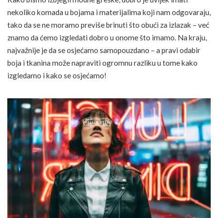
nekoliko komada u bojama i materijalima koji nam odgovaraju,
tako da se ne moramo previše brinuti što obući za izlazak – već
znamo da ćemo izgledati dobro u onome što imamo. Na kraju,
najvažnije je da se osjećamo samopouzdano – a pravi odabir
boja i tkanina može napraviti ogromnu razliku u tome kako
izgledamo i kako se osjećamo!