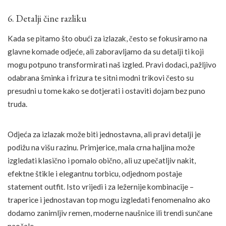
6. Detalji čine razliku
Kada se pitamo što obući za izlazak, često se fokusiramo na
glavne komade odjeće, ali zaboravljamo da su detalji ti koji
mogu potpuno transformirati naš izgled. Pravi dodaci, pažljivo
odabrana šminka i frizura te sitni modni trikovi često su
presudni u tome kako se dotjerati i ostaviti dojam bez puno
truda.
Odjeća za izlazak može biti jednostavna, ali pravi detalji je
podižu na višu razinu. Primjerice, mala crna haljina može
izgledati klasično i pomalo obično, ali uz upečatljiv nakit,
efektne štikle i elegantnu torbicu, odjednom postaje
statement outfit. Isto vrijedi i za ležernije kombinacije –
traperice i jednostavan top mogu izgledati fenomenalno ako
dodamo zanimljiv remen, moderne naušnice ili trendi sunčane
naočale.