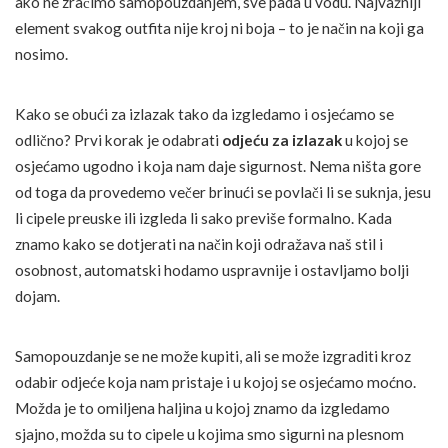
ako ne zračimo samopouzdanjem, sve pada u vodu. Najvažniji
element svakog outfita nije kroj ni boja – to je način na koji ga
nosimo.
Kako se obući za izlazak tako da izgledamo i osjećamo se
odlično? Prvi korak je odabrati
odjeću za izlazak
u kojoj se
osjećamo ugodno i koja nam daje sigurnost. Nema ništa gore
od toga da provedemo večer brinući se povlači li se suknja, jesu
li cipele preuske ili izgleda li sako previše formalno. Kada
znamo kako se dotjerati na način koji odražava naš stil i
osobnost, automatski hodamo uspravnije i ostavljamo bolji
dojam.
Samopouzdanje se ne može kupiti, ali se može izgraditi kroz
odabir odjeće koja nam pristaje i u kojoj se osjećamo moćno.
Možda je to omiljena haljina u kojoj znamo da izgledamo
sjajno, možda su to cipele u kojima smo sigurni na plesnom