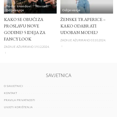
Modni trendovi
Novosti
Odijevanje
Odijevanje
KAKO SE OBUĆI ZA
ŽENSKE TRAPERICE –
PROSLAVU NOVE
KAKO ODABRATI
GODINE? 5 IDEJA ZA
UDOBAN MODEL?
FANCY LOOK
ZADNJE AŽURIRANO 03.10.2024.
ZADNJE AŽURIRANO 19.12.2024.
SAVJETNICA
O SAVJETNICI
KONTAKT
PRAVILA PRIVATNOSTI
UVJETI KORIŠTENJA