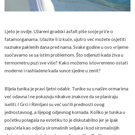
Ljeto je ovdje. Užareni gradski asfalt piše svoje priče o
fatamorganama. Izlazite li iz kuće, ujutro već možete osjetiti
naznake paklenih dana pred nama. Svake godine u ovo vrijeme
suočavamo se sa istim problemom. Što odjenuti kada živa u
termometru puzi sve više? Kako možemo istovremeno ostati
moderne i rashlađene kada sunce sjedne u zenit?
Bijela tunika je pravi ljetni odabir. Tunike su u našim ormarima
već odavna i ne pokazuju nikakve znakove da se planiraju
iseliti. I Grci i Rimljani su već uočili prednosti ovog
jednostavnog, a lijepog odjevnog komada. Koliko je tunika u
početku polagala na estetiku to je diskutabilno jer je ipak
započela kao odjeća siromašnih seljaka i kod siromašnijih