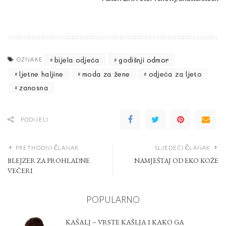
bijela odjeća
godišnji odmor
OZNAKE
ljetne haljine
moda za žene
odjeća za ljeto
zanosna
PODIJELI
PRETHODNI ČLANAK
SLJEDEĆI ČLANAK
BLEJZER ZA PROHLADNE
NAMJEŠTAJ OD EKO KOŽE
VEČERI
POPULARNO
KAŠALJ – VRSTE KAŠLJA I KAKO GA