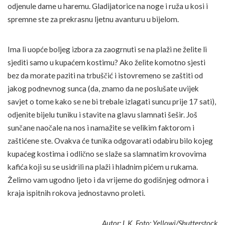
odjenule dame u haremu. Gladijatorice na noge i ruža u kosi i
spremne ste za prekrasnu ljetnu avanturu u bijelom.
Ima li uopće boljeg izbora za zaogrnuti se na plaži ne želite li
sjediti samo u kupaćem kostimu? Ako želite komotno sjesti
bez da morate paziti na trbuščić i istovremeno se zaštiti od
jakog podnevnog sunca (da, znamo da ne poslušate uvijek
savjet o tome kako se ne bi trebale izlagati suncu prije 17 sati),
odjenite bijelu tuniku i stavite na glavu slamnati šešir. Još
sunčane naočale na nos i namažite se velikim faktorom i
zaštićene ste. Ovakva će tunika odgovarati odabiru bilo kojeg
kupaćeg kostima i odlično se slaže sa slamnatim krovovima
kafića koji su se usidrili na plaži i hladnim pićem u rukama.
Želimo vam ugodno ljeto i da vrijeme do godišnjeg odmora i
kraja ispitnih rokova jednostavno proleti.
Autor: L.K. Foto: Yellowj/Shutterstock