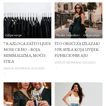
Odijevanje
Modni trendovi
Odijevanje
7 RAZLOGA ZAŠTO LJUDI
ŠTO OBUĆI ZA IZLAZAK?
NOSE CRNO – BOJA
9 PRAVILA KOJA UVIJEK
MINIMALIZMA, MOĆI I
FUNKCIONIRAJU
STILA
ZADNJE AŽURIRANO 10.02.2025.
ZADNJE AŽURIRANO 20.10.2025.