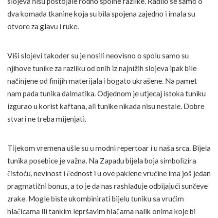
slojeva nisu postojale rodno spolne razlike. Radilo se samo o
dva komada tkanine koja su bila spojena zajedno i imala su
otvore za glavu i ruke.
Viši slojevi također su je nosili neovisno o spolu samo su
njihove tunike za razliku od onih iz najnižih slojeva ipak bile
načinjene od finijih materijala i bogato ukrašene. Na pamet
nam pada tunika dalmatika. Odjednom je utjecaj istoka tuniku
izgurao u korist kaftana, ali tunike nikada nisu nestale. Dobre
stvari ne treba mijenjati.
Tijekom vremena ušle su u modni repertoar i u naša srca. Bijela
tunika posebice je važna. Na Zapadu bijela boja simbolizira
čistoću, nevinost i čednost i u ove paklene vrućine ima još jedan
pragmatični bonus, a to je da nas rashlađuje odbijajući sunčeve
zrake. Mogle biste ukombinirati bijelu tuniku sa vrućim
hlačicama ili tankim lepršavim hlačama nalik onima koje bi