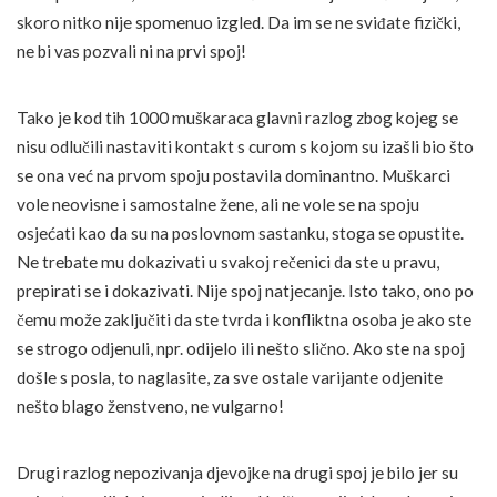
skoro nitko nije spomenuo izgled. Da im se ne sviđate fizički,
ne bi vas pozvali ni na prvi spoj!
Tako je kod tih 1000 muškaraca glavni razlog zbog kojeg se
nisu odlučili nastaviti kontakt s curom s kojom su izašli bio što
se ona već na prvom spoju postavila dominantno. Muškarci
vole neovisne i samostalne žene, ali ne vole se na spoju
osjećati kao da su na poslovnom sastanku, stoga se opustite.
Ne trebate mu dokazivati u svakoj rečenici da ste u pravu,
prepirati se i dokazivati. Nije spoj natjecanje. Isto tako, ono po
čemu može zaključiti da ste tvrda i konfliktna osoba je ako ste
se strogo odjenuli, npr. odijelo ili nešto slično. Ako ste na spoj
došle s posla, to naglasite, za sve ostale varijante odjenite
nešto blago ženstveno, ne vulgarno!
Drugi razlog nepozivanja djevojke na drugi spoj je bilo jer su