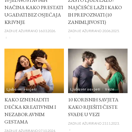
10 JEDNOSTAVNIH
ZAŠTO LJUDI LAŽU?
NAČINA KAKO PRESTATI
NAJČEŠĆE LAŽI I KAKO
UGAĐATI BEZ OSJEĆAJA
IH PREPOZNATI (10
KRIVNJE
ZANIMLJIVOSTI)
ZADNJE AŽURIRANO 16.03.2026.
ZADNJE AŽURIRANO 20.06.2025.
Ljubavni savjeti
Ljubavni savjeti
Veze
KAKO IZNENADITI
10 KORISNIH SAVJETA
DEČKA KREATIVNIM I
KAKO RIJEŠITI ČESTE
NEZABORAVNIM
SVAĐE U VEZI
GESTAMA
ZADNJE AŽURIRANO 23.11.2023.
ZADNJE AŽURIRANO 07.10.2024.