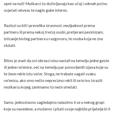
opet na nuli! Muškarci to doživljavaju kao očaj i odmah počnu
osjećati obvezu te naglo gube interes.
Razlozi su bili i prevelika izravnost, neuljudnost prema
partneru ili prema nekoj trećoj osobi, pretjerani pesimizam,
isticanje bivšeg partnera u razgovoru, te osoba koja ne zna
slušati.
Bitno je znati da ovi obrasci nisu nastali na temelju jedne geste
ili jedne rečenice, već na temelju par ponovljenih izjava koje su
te žene rekle istu večer. Stoga, ne trebate vagati svaku
rečenicu, ako smo nešto neprecizno rekli ili se krivo izrazili
muškarcu kojeg zanimamo to neće smetati.
Samo, jednostavno sagledajmo nalazimo li se u nekog grupi
koje su navedene, a možemo i pitati svoje najbliže prijatelje bi li