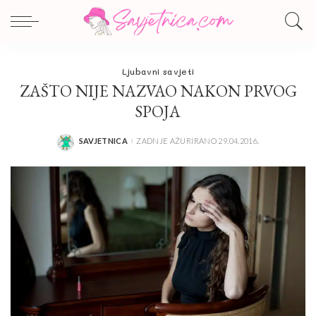
Ljubavni savjeti
ZAŠTO NIJE NAZVAO NAKON PRVOG
SPOJA
SAVJETNICA
ZADNJE AŽURIRANO 29.04.2016.
POSTED
BY