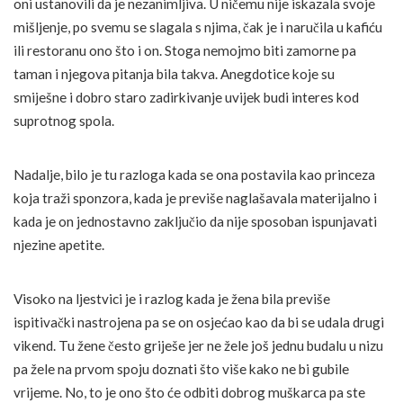
oni ustanovili da je nezanimljiva. U ničemu nije iskazala svoje
mišljenje, po svemu se slagala s njima, čak je i naručila u kafiću
ili restoranu ono što i on. Stoga nemojmo biti zamorne pa
taman i njegova pitanja bila takva. Anegdotice koje su
smiješne i dobro staro zadirkivanje uvijek budi interes kod
suprotnog spola.
Nadalje, bilo je tu razloga kada se ona postavila kao princeza
koja traži sponzora, kada je previše naglašavala materijalno i
kada je on jednostavno zaključio da nije sposoban ispunjavati
njezine apetite.
Visoko na ljestvici je i razlog kada je žena bila previše
ispitivački nastrojena pa se on osjećao kao da bi se udala drugi
vikend. Tu žene često griješe jer ne žele još jednu budalu u nizu
pa žele na prvom spoju doznati što više kako ne bi gubile
vrijeme. No, to je ono što će odbiti dobrog muškarca pa ste