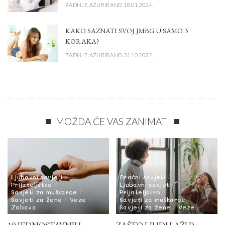
ZADNJE AŽURIRANO 18.01.2024.
KAKO SAZNATI SVOJ JMBG U SAMO 3
KORAKA?
ZADNJE AŽURIRANO 31.10.2022.
MOŽDA ĆE VAS ZANIMATI
Ljubavni savjeti
Bračni savjeti
Prijateljstvo
Ljubavni savjeti
Savjeti za muškarce
Prijateljstvo
Savjeti za žene
Veze
Savjeti za muškarce
Zabava
Savjeti za žene
Veze