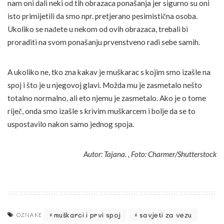
nam oni dali neki od tih obrazaca ponašanja jer sigurno su oni
isto primijetili da smo npr. pretjerano pesimistična osoba.
Ukoliko se nađete u nekom od ovih obrazaca, trebali bi
proraditi na svom ponašanju prvenstveno radi sebe samih.
A ukoliko ne, tko zna kakav je muškarac s kojim smo izašle na
spoj i što je u njegovoj glavi. Možda mu je zasmetalo nešto
totalno normalno, ali eto njemu je zasmetalo. Ako je o tome
riječ, onda smo izašle s krivim muškarcem i bolje da se to
uspostavilo nakon samo jednog spoja.
Autor: Tajana. , Foto: Charmer/Shutterstock
muškarci i prvi spoj
savjeti za vezu
OZNAKE