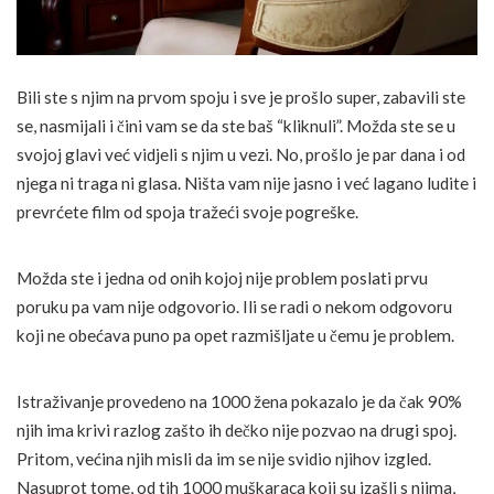
Bili ste s njim na prvom spoju i sve je prošlo super, zabavili ste
se, nasmijali i čini vam se da ste baš “kliknuli”. Možda ste se u
svojoj glavi već vidjeli s njim u vezi. No, prošlo je par dana i od
njega ni traga ni glasa. Ništa vam nije jasno i već lagano ludite i
prevrćete film od spoja tražeći svoje pogreške.
Možda ste i jedna od onih kojoj nije problem poslati prvu
poruku pa vam nije odgovorio. Ili se radi o nekom odgovoru
koji ne obećava puno pa opet razmišljate u čemu je problem.
Istraživanje provedeno na 1000 žena pokazalo je da čak 90%
njih ima krivi razlog zašto ih dečko nije pozvao na drugi spoj.
Pritom, većina njih misli da im se nije svidio njihov izgled.
Nasuprot tome, od tih 1000 muškaraca koji su izašli s njima,