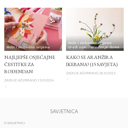
Hobi i slobodno vrijeme
Hobi i slobodno vrijeme
Uradi sam
Uređenje doma
NAJLJEPŠE OSJEĆAJNE
KAKO SE ARANŽIRA
ČESTITKE ZA
IKEBANA? (15 SAVJETA)
ROĐENDAN
ZADNJE AŽURIRANO 28.10.2023.
ZADNJE AŽURIRANO 15.09.2024.
SAVJETNICA
O SAVJETNICI