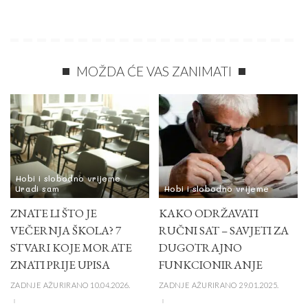
MOŽDA ĆE VAS ZANIMATI
Hobi i slobodno vrijeme
Uradi sam
Hobi i slobodno vrijeme
ZNATE LI ŠTO JE
KAKO ODRŽAVATI
VEČERNJA ŠKOLA? 7
RUČNI SAT – SAVJETI ZA
STVARI KOJE MORATE
DUGOTRAJNO
ZNATI PRIJE UPISA
FUNKCIONIRANJE
ZADNJE AŽURIRANO 10.04.2026.
ZADNJE AŽURIRANO 29.01.2025.