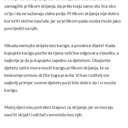
zamaglilo prilikom skijanja, da prekrivaju samo dio lica oko
očiju i da ne sužavaju vidno polje. Prilikom skijanja nije dobro
koristiti obične naočale, jer se prilikom pada osoba može jako
povrijediti na njih.
Nikada nemojte skijate bez kacige, a posebice dijete! Kada
kupujete kacigu pazite da njena veličina odgovara vlasniku, a
najbolje je da ju kupujete zajedno sa djetetom. Obajsnite
djetetu zašto mora nositi kacigu prilikom skijanja, te se
beskompromisno držite toga pravila. Vi kao roditelj ste
najbolji primjer svome djetetu pa bi bilo dobro da i vi nosite
kacigu.
Maloj djeci nisu potrebni štapovi za skijanje, jer se moraju
naučiti skijati i održati ravnotežu bez njih.