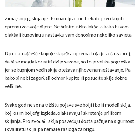
Zima, snijeg, skijanje.. Primamljivo, no trebate prvo kupiti
opremu za svoje dijete. Ne brinite, ništa lakše, a kako bi vam
olakšali kupovinu u nastavku vam donosimo nekoliko savjeta.
Djeci se najčešće kupuje skijaška oprema koja je veća za broj,
da bi se mogla koristiti dvije sezone, no to je velika pogreška
jer se kupnjom većih skija otežava njihove namještavanje. Pa
kako si ne bi zagorčali odmor kupite ili posudite skije dobre
veličine.
Svake godine se na tržištu pojave sve bolji i bolji modeli skija,
koji osim boljefg izgleda, olakšavaju i skretanje prilikom
skijanja. Proizvođači skija posvećuju dosta pažnje na sigurnost
i kvalitetu skija, pa nemate razloga za brigu.