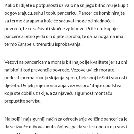
Kako bi dijete u potpunosti uživalo na snijegu bitno mu je kupiti
odgovarajuću, suhu i toplu pancericu. Pancerice kombinirajte
sa termo čarapama koje će sačuvati noge od hladnoće i
povreda, te će sačuvati skočne zglobove. Prilikom kupnje
pancerica bitno je da dih dijete isproba, te da na nogama ima
termo čarape, u trenutku isprobavanja.
Vezovi na pancericama moraju biti najbolje kvalitete jer su oni
najbitniji kod prevencije povrede. Vezove uvijek morate
podesiti prema znanju skijanja, spolu, tjelesnoj težini i starosti
djeteta. Uvijek prije montiranja vezova pročitajte upudstva
koja ste dobili uz skije, a za njaveću sigurnost montažu
prepustite servisu.
Najbolji i najsigurniji način za određivanje veličine pancerica je
da se izvuče njihova unutrašnjost, pa da se tek onda u nju stavi