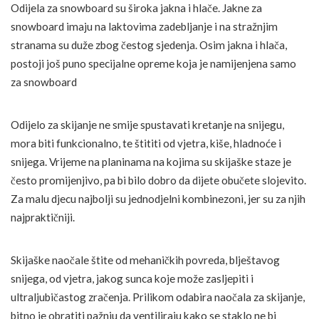
Odijela za snowboard su široka jakna i hlače. Jakne za
snowboard imaju na laktovima zadebljanje i na stražnjim
stranama su duže zbog čestog sjedenja. Osim jakna i hlača,
postoji još puno specijalne opreme koja je namijenjena samo
za snowboard
Odijelo za skijanje ne smije spustavati kretanje na snijegu,
mora biti funkcionalno, te štititi od vjetra, kiše, hladnoće i
snijega. Vrijeme na planinama na kojima su skijaške staze je
često promijenjivo, pa bi bilo dobro da dijete obučete slojevito.
Za malu djecu najbolji su jednodjelni kombinezoni, jer su za njih
najpraktičniji.
Skijaške naočale štite od mehaničkih povreda, blještavog
snijega, od vjetra, jakog sunca koje može zasljepiti i
ultraljubičastog zračenja. Prilikom odabira naočala za skijanje,
bitno je obratiti pažnju da ventiliraju kako se staklo ne bi