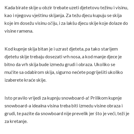
Kada birate skije u obzir trebate uzeti djetetovu težinu i visinu,
kao i njegovu vještinu skijanja. Za težu djecu kupuju se skija
koje im dosežu visinu očiju, i za lakšu djecu skije koje dolaze do
visine ramena.
Kod kupnje skija bitan je i uzrast djeteta, pa tako starijem
djetetu skije trebaju dosezati vrh nosa, a kod manje djece je
bitno da vrh skija bude između grudi i obraza. Ukoliko se
mučite sa odabirom skija, sigurno nećete pogriješiti ukoliko
izaberete kraće skije.
Isto pravilo vrijedi za kupnju snowboard-a! Prilikom kupnje
snowboard-a idealna visina treba biti između visine obraza i
grudi, te pazite da snowboard nije prevelik jer što je veći, teži je
za kretanje.