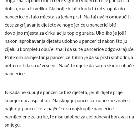
noga. Na taj način moći ćete sigurno vidjeti da li je pancerica
dobra, mala ili velika. Najbolje bi bilo kada bi od stopala do
pancerice ostalo mjesta za jedan prst. Na taj način omogućiti
ćete zagrijavanje djetetove noge jer će u pancerici biti
dovoljno mjesta za cirkulaciju toplog zraka. Ukoliko je još i
nakon isprobavanja djetetu udobno u pancerici nakon što ju
cijelu u kompletu obuče, znači da su te pancerice odgovarajuće.
Prilikom namještanja pancerice, bitno je da su prsti slobodni, a
peta i rist da su učvršćeni. Naučite dijete da samo skine i obuče
pancerice.
Nikada ne kupujte pancerice bez djeteta, jer ih dijete prije
kupnje mora isprobati. Najskuplje pancerice uopće ne znače i
najbolje pancerice, a najčešće su najskuplje pancerice
namijenjene za utrke, te nisu udobne za cjelodnevni boravak na
snijegu.