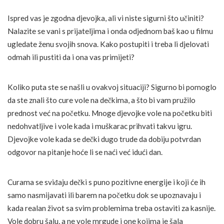
Ispred vas je zgodna djevojka, ali vi niste sigurni što učiniti?
Nalazite se vani s prijateljima i onda odjednom baš kao u filmu
ugledate ženu svojih snova. Kako postupiti i treba li djelovati
odmah ili pustiti da i ona vas primijeti?
Koliko puta ste se našli u ovakvoj situaciji? Sigurno bi pomoglo
da ste znali što cure vole na dečkima, a što bi vam pružilo
prednost već na početku. Mnoge djevojke vole na početku biti
nedohvatljive i vole kada i muškarac prihvati takvu igru.
Djevojke vole kada se dečki dugo trude da dobiju potvrdan
odgovor na pitanje hoće li se naći već idući dan.
Curama se sviđaju dečki s puno pozitivne energije i koji će ih
samo nasmijavati ili barem na početku dok se upoznavaju i
kada realan život sa svim problemima treba ostaviti za kasnije.
Vole dobru šalu, a ne vole mrgude i one kojima je šala