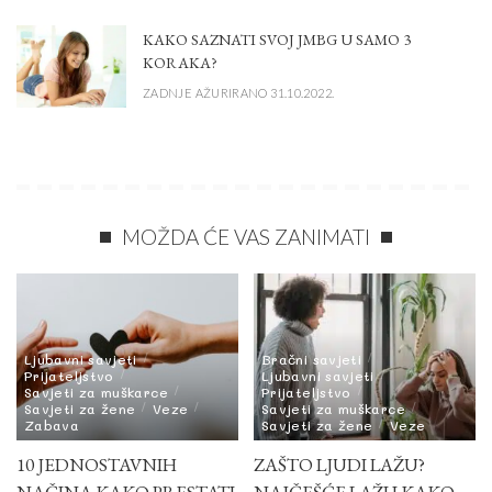
KAKO SAZNATI SVOJ JMBG U SAMO 3
KORAKA?
ZADNJE AŽURIRANO 31.10.2022.
MOŽDA ĆE VAS ZANIMATI
Ljubavni savjeti
Bračni savjeti
Prijateljstvo
Ljubavni savjeti
Savjeti za muškarce
Prijateljstvo
Savjeti za žene
Veze
Savjeti za muškarce
Zabava
Savjeti za žene
Veze
10 JEDNOSTAVNIH
ZAŠTO LJUDI LAŽU?
NAČINA KAKO PRESTATI
NAJČEŠĆE LAŽI I KAKO