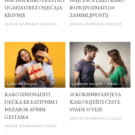
UGAĐATI BEZ OSJEĆAJA
IH PREPOZNATI (10
KRIVNJE
ZANIMLJIVOSTI)
ZADNJE AŽURIRANO 16.03.2026.
ZADNJE AŽURIRANO 20.06.2025.
Ljubavni savjeti
Ljubavni savjeti
Veze
KAKO IZNENADITI
10 KORISNIH SAVJETA
DEČKA KREATIVNIM I
KAKO RIJEŠITI ČESTE
NEZABORAVNIM
SVAĐE U VEZI
GESTAMA
ZADNJE AŽURIRANO 23.11.2023.
ZADNJE AŽURIRANO 07.10.2024.