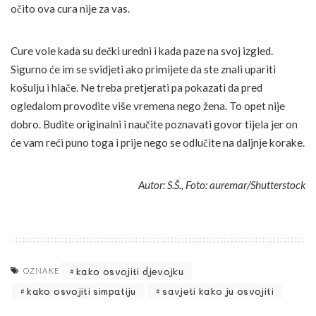
očito ova cura nije za vas.
Cure vole kada su dečki uredni i kada paze na svoj izgled.
Sigurno će im se svidjeti ako primijete da ste znali upariti
košulju i hlače. Ne treba pretjerati pa pokazati da pred
ogledalom provodite više vremena nego žena. To opet nije
dobro. Budite originalni i naučite poznavati govor tijela jer on
će vam reći puno toga i prije nego se odlučite na daljnje korake.
Autor: S.Š., Foto: auremar/Shutterstock
kako osvojiti djevojku
OZNAKE
kako osvojiti simpatiju
savjeti kako ju osvojiti