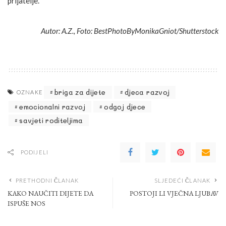
prijatelje.
Autor: A.Z., Foto: BestPhotoByMonikaGniot/Shutterstock
briga za dijete
djeca razvoj
OZNAKE
emocionalni razvoj
odgoj djece
savjeti roditeljima
PODIJELI
PRETHODNI ČLANAK
SLJEDEĆI ČLANAK
KAKO NAUČITI DIJETE DA
POSTOJI LI VJEČNA LJUBAV
ISPUŠE NOS