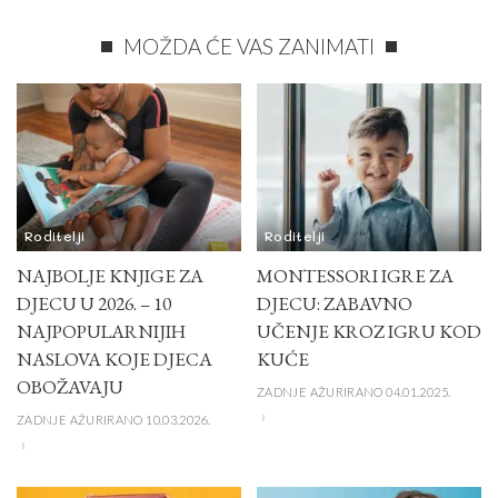
MOŽDA ĆE VAS ZANIMATI
Roditelji
Roditelji
NAJBOLJE KNJIGE ZA
MONTESSORI IGRE ZA
DJECU U 2026. – 10
DJECU: ZABAVNO
NAJPOPULARNIJIH
UČENJE KROZ IGRU KOD
NASLOVA KOJE DJECA
KUĆE
OBOŽAVAJU
ZADNJE AŽURIRANO 04.01.2025.
ZADNJE AŽURIRANO 10.03.2026.