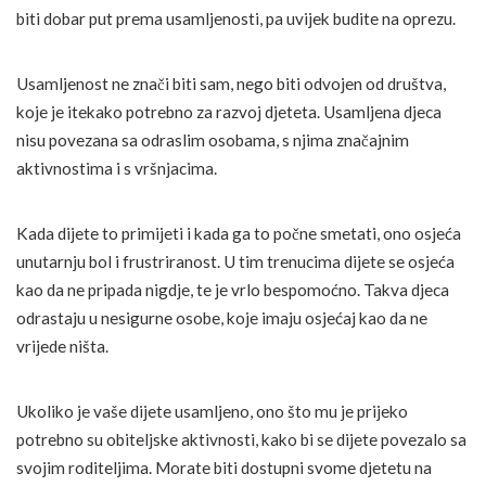
biti dobar put prema usamljenosti, pa uvijek budite na oprezu.
Usamljenost ne znači biti sam, nego biti odvojen od društva,
koje je itekako potrebno za razvoj djeteta. Usamljena djeca
nisu povezana sa odraslim osobama, s njima značajnim
aktivnostima i s vršnjacima.
Kada dijete to primijeti i kada ga to počne smetati, ono osjeća
unutarnju bol i frustriranost. U tim trenucima dijete se osjeća
kao da ne pripada nigdje, te je vrlo bespomoćno. Takva djeca
odrastaju u nesigurne osobe, koje imaju osjećaj kao da ne
vrijede ništa.
Ukoliko je vaše dijete usamljeno, ono što mu je prijeko
potrebno su obiteljske aktivnosti, kako bi se dijete povezalo sa
svojim roditeljima. Morate biti dostupni svome djetetu na