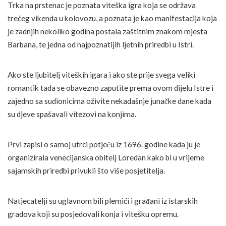
Trka na prstenac je poznata viteška igra koja se održava
trećeg vikenda u kolovozu, a poznata je kao manifestacija koja
je zadnjih nekoliko godina postala zaštitnim znakom mjesta
Barbana, te jedna od najpoznatijih ljetnih priredbi u Istri.
Ako ste ljubitelj viteških igara i ako ste prije svega veliki
romantik tada se obavezno zaputite prema ovom dijelu Istre i
zajedno sa sudionicima oživite nekadašnje junačke dane kada
su djeve spašavali vitezovi na konjima.
Prvi zapisi o samoj utrci potječu iz 1696. godine kada ju je
organizirala venecijanska obitelj Loredan kako bi u vrijeme
sajamskih priredbi privukli što više posjetitelja.
Natjecatelji su uglavnom bili plemići i građani iz istarskih
gradova koji su posjedovali konja i vitešku opremu.