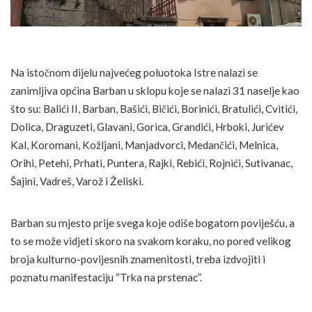
Na istočnom dijelu najvećeg poluotoka Istre nalazi se
zanimljiva općina Barban u sklopu koje se nalazi 31 naselje kao
što su: Balići II, Barban, Bašići, Bičići, Borinići, Bratulići, Cvitići,
Dolica, Draguzeti, Glavani, Gorica, Grandići, Hrboki, Jurićev
Kal, Koromani, Kožljani, Manjadvorci, Medančići, Melnica,
Orihi, Petehi, Prhati, Puntera, Rajki, Rebići, Rojnići, Sutivanac,
Šajini, Vadreš, Varož i Želiski.
Barban su mjesto prije svega koje odiše bogatom poviješću, a
to se može vidjeti skoro na svakom koraku, no pored velikog
broja kulturno-povijesnih znamenitosti, treba izdvojiti i
poznatu manifestaciju “Trka na prstenac”.