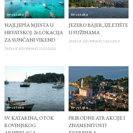
Hrvatska
Hrvatska
NAJLJEPŠA MJESTA U
JEZERO BAJER, IZLETIŠTE
HRVATSKOJ: 26 LOKACIJA
U FUŽINAMA
ZA SUNČANI VIKEND
ZADNJE AŽURIRANO 14.03.2019.
ZADNJE AŽURIRANO 21.03.2024.
Hrvatska
Hrvatska
SV. KATARINA, OTOK
PRIRODNE ATRAKCIJE I
ROVINJSKOG
ZNAMENITOSTI
ARHIPELAGA
KVARNERA