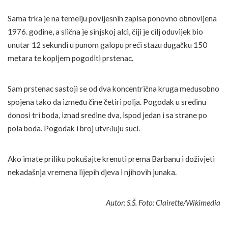
Sama trka je na temelju povijesnih zapisa ponovno obnovljena
1976. godine, a slična je sinjskoj alci, čiji je cilj oduvijek bio
unutar 12 sekundi u punom galopu preći stazu dugačku 150
metara te kopljem pogoditi prstenac.
Sam prstenac sastoji se od dva koncentrična kruga međusobno
spojena tako da između čine četiri polja. Pogodak u sredinu
donosi tri boda, iznad sredine dva, ispod jedan i sa strane po
pola boda. Pogodak i broj utvrđuju suci.
Ako imate priliku pokušajte krenuti prema Barbanu i doživjeti
nekadašnja vremena lijepih djeva i njihovih junaka.
Autor: S.Š. Foto: Clairette/Wikimedia