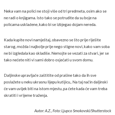
Neka vam na polici ne stoji više od tri predmeta, osim ako se
ne radi o knjigama. Isto tako se potrudite da su boje na
policama usklađene, kako bi se izbjegao dojam nereda.
Kada kupite novi namještaj, obavezno se što prije riješite
starog, možda i najbolje prije nego stigne novi, kako vam soba
ne bi izgledala kao skladiše. Nemojte se vezati za stvari, jer se
tako nećete niti vi sami dobro osjećati u svom domu.
Daljinske upravljače zaštitite od prašine tako da ih sve
poslažete u neku ukrasnu lijepu kutijicu,. Na taj način daljinski
će vam uvijek biti na istom mjestu, pa ćete kada će vam treba
skratiti i vrijeme traženja.
Autor: A.Z., Foto: Ljupco Smokovski/Shutterstock