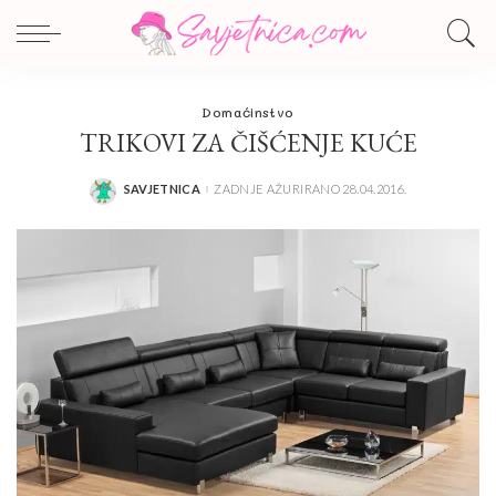
Domaćinstvo
TRIKOVI ZA ČIŠĆENJE KUĆE
SAVJETNICA
ZADNJE AŽURIRANO 28.04.2016.
POSTED
BY