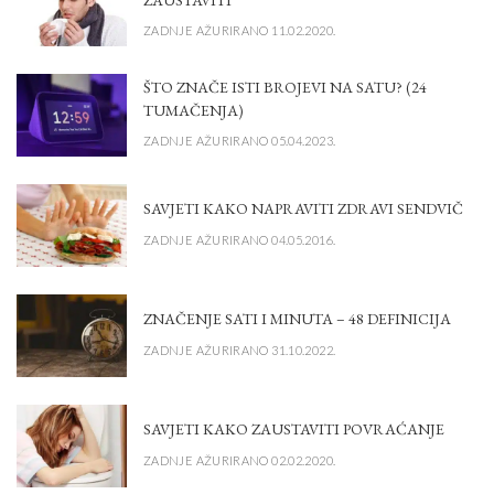
ZADNJE AŽURIRANO 11.02.2020.
ŠTO ZNAČE ISTI BROJEVI NA SATU? (24
TUMAČENJA)
ZADNJE AŽURIRANO 05.04.2023.
SAVJETI KAKO NAPRAVITI ZDRAVI SENDVIČ
ZADNJE AŽURIRANO 04.05.2016.
ZNAČENJE SATI I MINUTA – 48 DEFINICIJA
ZADNJE AŽURIRANO 31.10.2022.
SAVJETI KAKO ZAUSTAVITI POVRAĆANJE
ZADNJE AŽURIRANO 02.02.2020.