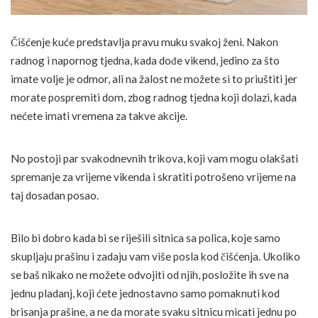
Čišćenje kuće predstavlja pravu muku svakoj ženi. Nakon
radnog i napornog tjedna, kada dođe vikend, jedino za što
imate volje je odmor, ali na žalost ne možete si to priuštiti jer
morate pospremiti dom, zbog radnog tjedna koji dolazi, kada
nećete imati vremena za takve akcije.
No postoji par svakodnevnih trikova, koji vam mogu olakšati
spremanje za vrijeme vikenda i skratiti potrošeno vrijeme na
taj dosadan posao.
Bilo bi dobro kada bi se riješili sitnica sa polica, koje samo
skupljaju prašinu i zadaju vam više posla kod čišćenja. Ukoliko
se baš nikako ne možete odvojiti od njih, posložite ih sve na
jednu pladanj, koji ćete jednostavno samo pomaknuti kod
brisanja prašine, a ne da morate svaku sitnicu micati jednu po