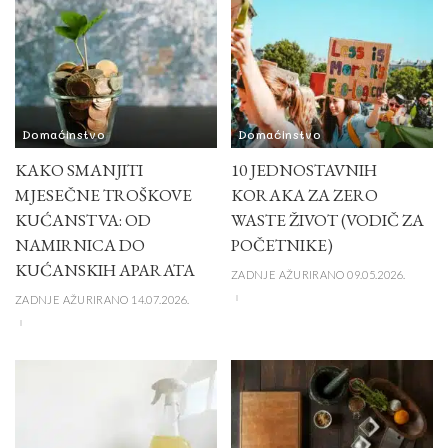
Domaćinstvo
Domaćinstvo
KAKO SMANJITI
10 JEDNOSTAVNIH
MJESEČNE TROŠKOVE
KORAKA ZA ZERO
KUĆANSTVA: OD
WASTE ŽIVOT (VODIČ ZA
NAMIRNICA DO
POČETNIKE)
KUĆANSKIH APARATA
ZADNJE AŽURIRANO 09.05.2026.
ZADNJE AŽURIRANO 14.07.2026.