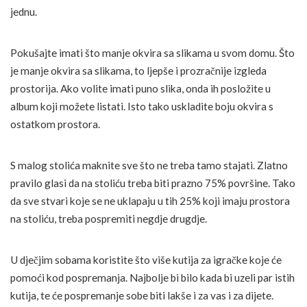
jednu.
Pokušajte imati što manje okvira sa slikama u svom domu. Što
je manje okvira sa slikama, to ljepše i prozračnije izgleda
prostorija. Ako volite imati puno slika, onda ih posložite u
album koji možete listati. Isto tako uskladite boju okvira s
ostatkom prostora.
S malog stolića maknite sve što ne treba tamo stajati. Zlatno
pravilo glasi da na stoliću treba biti prazno 75% površine. Tako
da sve stvari koje se ne uklapaju u tih 25% koji imaju prostora
na stoliću, treba pospremiti negdje drugdje.
U dječjim sobama koristite što više kutija za igračke koje će
pomoći kod pospremanja. Najbolje bi bilo kada bi uzeli par istih
kutija, te će pospremanje sobe biti lakše i za vas i za dijete.