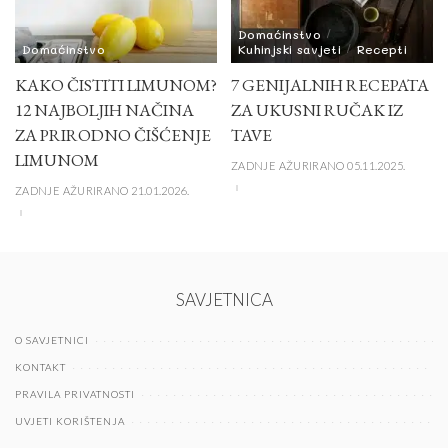
Domaćinstvo
Domaćinstvo
Kuhinjski savjeti
Recepti
KAKO ČISTITI LIMUNOM?
7 GENIJALNIH RECEPATA
12 NAJBOLJIH NAČINA
ZA UKUSNI RUČAK IZ
ZA PRIRODNO ČIŠĆENJE
TAVE
LIMUNOM
ZADNJE AŽURIRANO 05.11.2025.
ZADNJE AŽURIRANO 21.01.2026.
SAVJETNICA
O SAVJETNICI
KONTAKT
PRAVILA PRIVATNOSTI
UVJETI KORIŠTENJA