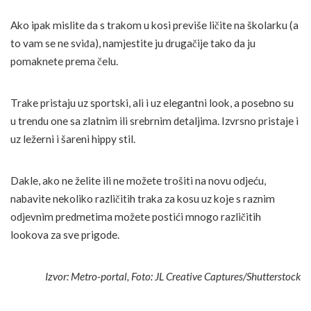
Ako ipak mislite da s trakom u kosi previše ličite na školarku (a
to vam se ne sviđa), namjestite ju drugačije tako da ju
pomaknete prema čelu.
Trake pristaju uz sportski, ali i uz elegantni look, a posebno su
u trendu one sa zlatnim ili srebrnim detaljima. Izvrsno pristaje i
uz ležerni i šareni hippy stil.
Dakle, ako ne želite ili ne možete trošiti na novu odjeću,
nabavite nekoliko različitih traka za kosu uz koje s raznim
odjevnim predmetima možete postići mnogo različitih
lookova za sve prigode.
Izvor: Metro-portal, Foto: JL Creative Captures/Shutterstock