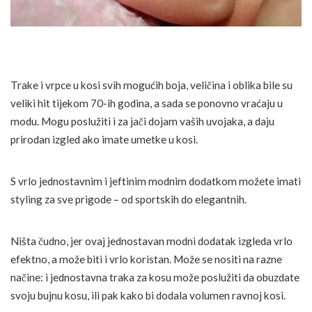
Trake i vrpce u kosi svih mogućih boja, veličina i oblika bile su
veliki hit tijekom 70-ih godina, a sada se ponovno vraćaju u
modu. Mogu poslužiti i za jači dojam vaših uvojaka, a daju
prirodan izgled ako imate umetke u kosi.
S vrlo jednostavnim i jeftinim modnim dodatkom možete imati
styling za sve prigode – od sportskih do elegantnih.
Ništa čudno, jer ovaj jednostavan modni dodatak izgleda vrlo
efektno, a može biti i vrlo koristan. Može se nositi na razne
načine: i jednostavna traka za kosu može poslužiti da obuzdate
svoju bujnu kosu, ili pak kako bi dodala volumen ravnoj kosi.