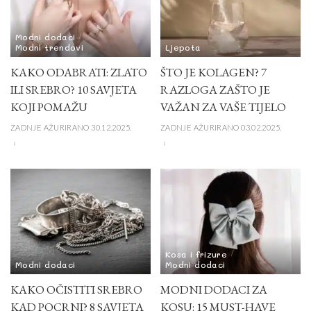
Modni dodaci
Modni trendovi
Ljepota
KAKO ODABRATI: ZLATO
ŠTO JE KOLAGEN? 7
ILI SREBRO? 10 SAVJETA
RAZLOGA ZAŠTO JE
KOJI POMAŽU
VAŽAN ZA VAŠE TIJELO
ZADNJE AŽURIRANO 30.12.2025.
ZADNJE AŽURIRANO 03.02.2025.
Kosa i frizure
Modni dodaci
Modni dodaci
KAKO OČISTITI SREBRO
MODNI DODACI ZA
KAD POCRNI? 8 SAVJETA
KOSU: 15 MUST-HAVE