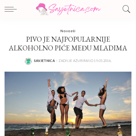
Novosti
PIVO JE NAJPOPULARNIJE
ALKOHOLNO PIĆE MEĐU MLADIMA
SAVJETNICA
ZADNJE AŽURIRANO 19.05.2016.
POSTED
BY