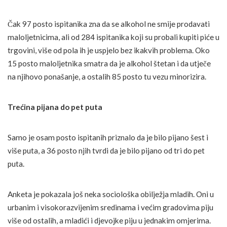
Čak 97 posto ispitanika zna da se alkohol ne smije prodavati
maloljetnicima, ali od 284 ispitanika koji su probali kupiti piće u
trgovini, više od pola ih je uspjelo bez ikakvih problema. Oko
15 posto maloljetnika smatra da je alkohol štetan i da utječe
na njihovo ponašanje, a ostalih 85 posto tu vezu minorizira.
Trećina pijana do pet puta
Samo je osam posto ispitanih priznalo da je bilo pijano šest i
više puta, a 36 posto njih tvrdi da je bilo pijano od tri do pet
puta.
Anketa je pokazala još neka sociološka obilježja mladih. Oni u
urbanim i visokorazvijenim sredinama i većim gradovima piju
više od ostalih, a mladići i djevojke piju u jednakim omjerima.