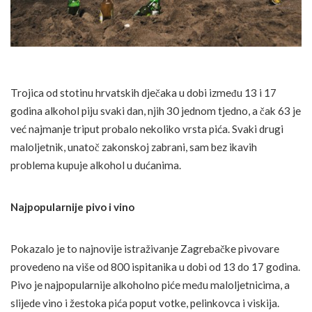
Trojica od stotinu hrvatskih dječaka u dobi između 13 i 17
godina alkohol piju svaki dan, njih 30 jednom tjedno, a čak 63 je
već najmanje triput probalo nekoliko vrsta pića. Svaki drugi
maloljetnik, unatoč zakonskoj zabrani, sam bez ikavih
problema kupuje alkohol u dućanima.
Najpopularnije pivo i vino
Pokazalo je to najnovije istraživanje Zagrebačke pivovare
provedeno na više od 800 ispitanika u dobi od 13 do 17 godina.
Pivo je najpopularnije alkoholno piće među maloljetnicima, a
slijede vino i žestoka pića poput votke, pelinkovca i viskija.