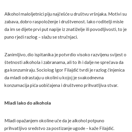
Alkohol maloljetnici piju najčešće u društvu vršnjaka. Motivi su
zabava, dobro raspoloženje i društvenost. Iako roditelji misle
da im se dijete prvi put napije iz znatiželje ili povodljivosti, to je
puno rjeđi razlog – slažu se stručnjaci.
Zanimljivo, dio ispitanika je potvrdio visoko razvijenu svijest o
štetnosti alkohola i zabranama, ali to ih i dalje ne sprečava da
ga konzumiraju. Sociolog Igor Filajdić tvrdi je razlog činjenica
da mladi odrastaju u okolini u kojoj je svakodnevna
konzumacija pića uobičajena i društveno prihvatljiva stvar.
Mladi lako do alkohola
Mladi opažanjem okoline uče da je alkohol potpuno
prihvatljivo sredstvo za postizanje ugode – kaže Filajdić.