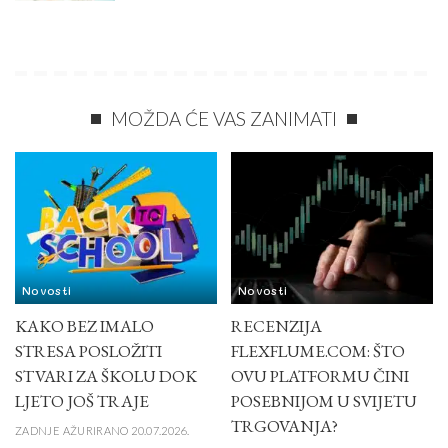
MOŽDA ĆE VAS ZANIMATI
Novosti
Novosti
KAKO BEZ IMALO
RECENZIJA
STRESA POSLOŽITI
FLEXFLUME.COM: ŠTO
STVARI ZA ŠKOLU DOK
OVU PLATFORMU ČINI
LJETO JOŠ TRAJE
POSEBNIJOM U SVIJETU
TRGOVANJA?
ZADNJE AŽURIRANO 20.07.2026.