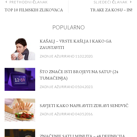
PRETHODNI ČLANAK
SLJEDEĆI ČLANAK
TOP 10 FILMSKIH ZLIKOVACA
TRAKE ZA KOSU – IN!
POPULARNO
KAŠALJ – VRSTE KAŠLJA I KAKO GA
ZAUSTAVITI
ZADNJE AŽURIRANO 11.02.2020.
ŠTO ZNAČE ISTI BROJEVI NA SATU? (24
TUMAČENJA)
ZADNJE AŽURIRANO 05.04.2023.
SAVJETI KAKO NAPRAVITI ZDRAVI SENDVIČ
ZADNJE AŽURIRANO 04.05.2016.
ZNAČENJE SATI I MINUTA – 48 DEFINICIJA