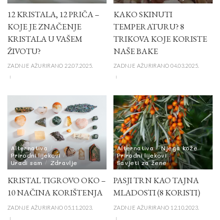
12 KRISTALA, 12 PRIČA –
KAKO SKINUTI
KOJE JE ZNAČENJE
TEMPERATURU? 8
KRISTALA U VAŠEM
TRIKOVA KOJE KORISTE
ŽIVOTU?
NAŠE BAKE
ZADNJE AŽURIRANO 22.07.2025.
ZADNJE AŽURIRANO 04.03.2025.
Alternativa
Alternativa
Njega kože
Prirodni lijekovi
Prirodni lijekovi
Uradi sam
Zdravlje
Savjeti za žene
KRISTAL TIGROVO OKO –
PASJI TRN KAO TAJNA
10 NAČINA KORIŠTENJA
MLADOSTI (8 KORISTI)
ZADNJE AŽURIRANO 05.11.2023.
ZADNJE AŽURIRANO 12.10.2023.