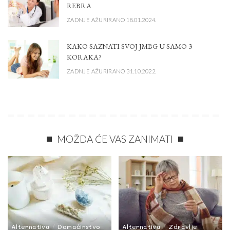
REBRA
ZADNJE AŽURIRANO 18.01.2024.
KAKO SAZNATI SVOJ JMBG U SAMO 3
KORAKA?
ZADNJE AŽURIRANO 31.10.2022.
MOŽDA ĆE VAS ZANIMATI
Alternativa
Domaćinstvo
Alternativa
Zdravlje