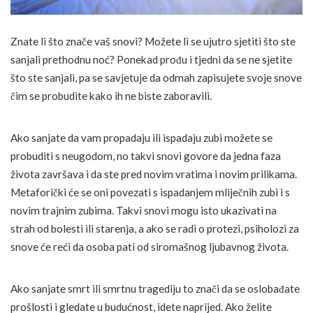
Znate li što znače vaš snovi? Možete li se ujutro sjetiti što ste
sanjali prethodnu noć? Ponekad prođu i tjedni da se ne sjetite
što ste sanjali, pa se savjetuje da odmah zapisujete svoje snove
čim se probudite kako ih ne biste zaboravili.
Ako sanjate da vam propadaju ili ispadaju zubi možete se
probuditi s neugodom, no takvi snovi govore da jedna faza
života završava i da ste pred novim vratima i novim prilikama.
Metaforički će se oni povezati s ispadanjem mliječnih zubi i s
novim trajnim zubima. Takvi snovi mogu isto ukazivati na
strah od bolesti ili starenja, a ako se radi o protezi, psiholozi za
snove će reći da osoba pati od siromašnog ljubavnog života.
Ako sanjate smrt ili smrtnu tragediju to znači da se oslobađate
prošlosti i gledate u budućnost, idete naprijed. Ako želite