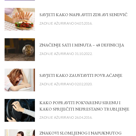
SAVJETI KAKO NAPRAVITI ZDRAVI SENDVIČ
ZADNJE AŽURIRANO 04.05.2016.
ZNAČENJE SATI I MINUTA – 48 DEFINICIJA
ZADNJE AŽURIRANO 31.10.2022.
SAVJETI KAKO ZAUSTAVITI POVRAĆANJE
ZADNJE AŽURIRANO 02.02.2020.
KAKO POPRAVITI POKVARENU SIRENU I
KAKO SPRIJEČITI NEPRESTANO TRUBLJENJE
ZADNJE AŽURIRANO 26.04.2016.
ZNAKOVI SLOMLJENOG I NAPUKNUTOG