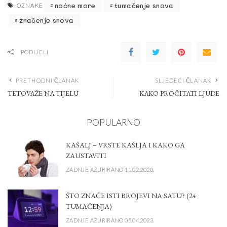
noćne more
tumačenje snova
OZNAKE
značenje snova
PODIJELI
PRETHODNI ČLANAK
SLJEDEĆI ČLANAK
TETOVAŽE NA TIJELU
KAKO PROČITATI LJUDE
POPULARNO
KAŠALJ – VRSTE KAŠLJA I KAKO GA
ZAUSTAVITI
ZADNJE AŽURIRANO 11.02.2020.
ŠTO ZNAČE ISTI BROJEVI NA SATU? (24
TUMAČENJA)
ZADNJE AŽURIRANO 05.04.2023.