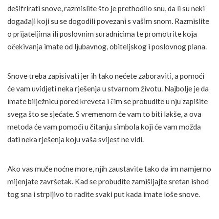
dešifrirati snove, razmislite što je prethodilo snu, da li su neki
događaji koji su se dogodili povezani s vašim snom. Razmislite
o prijateljima ili poslovnim suradnicima te promotrite koja
očekivanja imate od ljubavnog, obiteljskog i poslovnog plana.
Snove treba zapisivati jer ih tako nećete zaboraviti, a pomoći
će vam uvidjeti neka rješenja u stvarnom životu. Najbolje je da
imate bilježnicu pored kreveta i čim se probudite u nju zapišite
svega što se sjećate. S vremenom će vam to biti lakše, a ova
metoda će vam pomoći u čitanju simbola koji će vam možda
dati neka rješenja koju vaša svijest ne vidi.
Ako vas muče noćne more, njih zaustavite tako da im namjerno
mijenjate završetak. Kad se probudite zamišljajte sretan ishod
tog sna i strpljivo to radite svaki put kada imate loše snove.