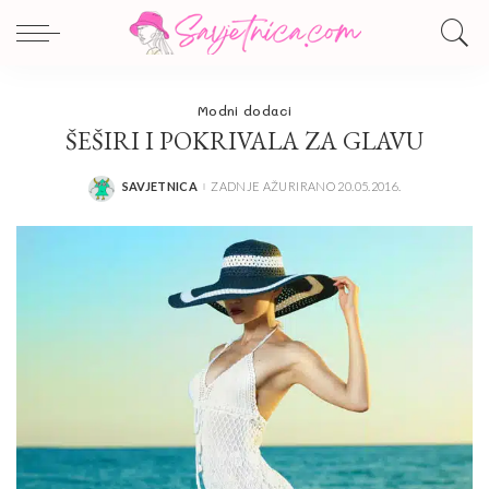
Modni dodaci
ŠEŠIRI I POKRIVALA ZA GLAVU
SAVJETNICA
ZADNJE AŽURIRANO 20.05.2016.
POSTED
BY