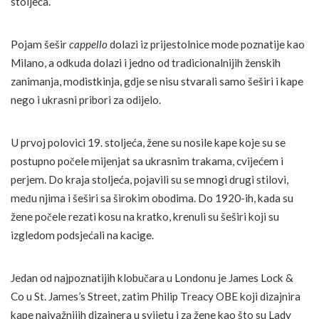
stoljeća.
Pojam šešir
cappello
dolazi iz prijestolnice mode poznatije kao
Milano, a odkuda dolazi i jedno od tradicionalnijih ženskih
zanimanja, modistkinja, gdje se nisu stvarali samo šeširi i kape
nego i ukrasni pribori za odijelo.
U prvoj polovici 19. stoljeća, žene su nosile kape koje su se
postupno počele mijenjat sa ukrasnim trakama, cvijećem i
perjem. Do kraja stoljeća, pojavili su se mnogi drugi stilovi,
među njima i šeširi sa širokim obodima. Do 1920-ih, kada su
žene počele rezati kosu na kratko, krenuli su šeširi koji su
izgledom podsjećali na kacige.
Jedan od najpoznatijih klobučara u Londonu je James Lock &
Co u St. James’s Street, zatim Philip Treacy OBE koji dizajnira
kape najvažnijih dizajnera u svijetu i za žene kao što su Lady