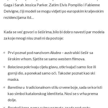
Gaga i Sarah Jessica Parker. Zatim Elvis Pompilio i Fabienne
Delvigne, čiji modeli se mogu vidjeti po europskim kraljevskim
rezidencijama itd…
Kada se već govori o šeširima, bilo bi dobro navesti par modela
za koje mnogi nisu znali ni da postoje:
Prvi poznat pod nanzivom
Akubra
– australski šešir sa
širokim vrhom. Sjetite se samo western filmova.
Balaclava
pokrivaju cijelu glavu, otkrivajući samo lice ili
gornji dio, a ponekad samo oči. Također poznat kao ski
maska.
Barretina
u tradicionalnom stilu crvene boje, sada se koristi
kao simbol katalonskog identiteta. Nosi se s vrha prema
dolje.
Baseball kapa
, nama svima poznata, spada pod vrstu