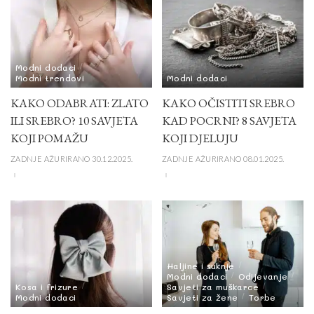
Modni dodaci
Modni trendovi
Modni dodaci
KAKO ODABRATI: ZLATO
KAKO OČISTITI SREBRO
ILI SREBRO? 10 SAVJETA
KAD POCRNI? 8 SAVJETA
KOJI POMAŽU
KOJI DJELUJU
ZADNJE AŽURIRANO 30.12.2025.
ZADNJE AŽURIRANO 08.01.2025.
Haljine i suknje
Modni dodaci
Odijevanje
Kosa i frizure
Savjeti za muškarce
Modni dodaci
Savjeti za žene
Torbe