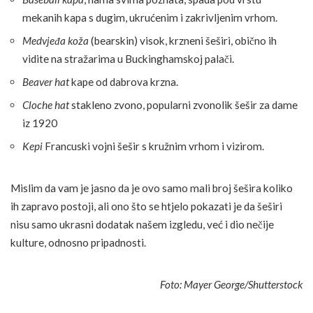
mekanih kapa s dugim, ukrućenim i zakrivljenim vrhom.
Medvjeđa koža
(bearskin) visok, krzneni šeširi, obično ih
vidite na stražarima u Buckinghamskoj palači.
Beaver hat
kape od dabrova krzna.
Cloche hat
stakleno zvono, popularni zvonolik šešir za dame
iz 1920
Kepi
Francuski vojni šešir s kružnim vrhom i vizirom.
Mislim da vam je jasno da je ovo samo mali broj šešira koliko
ih zapravo postoji, ali ono što se htjelo pokazati je da šeširi
nisu samo ukrasni dodatak našem izgledu, već i dio nečije
kulture, odnosno pripadnosti.
Foto: Mayer George/Shutterstock