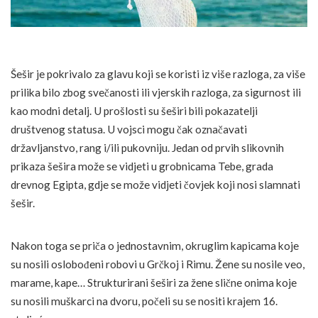
Šešir je pokrivalo za glavu koji se koristi iz više razloga, za više
prilika bilo zbog svečanosti ili vjerskih razloga, za sigurnost ili
kao modni detalj. U prošlosti su šeširi bili pokazatelji
društvenog statusa. U vojsci mogu čak označavati
državljanstvo, rang i/ili pukovniju. Jedan od prvih slikovnih
prikaza šešira može se vidjeti u grobnicama Tebe, grada
drevnog Egipta, gdje se može vidjeti čovjek koji nosi slamnati
šešir.
Nakon toga se priča o jednostavnim, okruglim kapicama koje
su nosili oslobođeni robovi u Grčkoj i Rimu. Žene su nosile veo,
marame, kape… Strukturirani šeširi za žene slične onima koje
su nosili muškarci na dvoru, počeli su se nositi krajem 16.