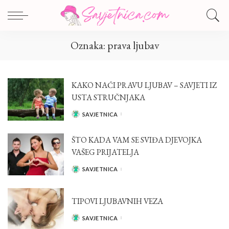
Oznaka:
prava ljubav
KAKO NAĆI PRAVU LJUBAV – SAVJETI IZ
USTA STRUČNJAKA
SAVJETNICA
POSTED
BY
ŠTO KADA VAM SE SVIĐA DJEVOJKA
VAŠEG PRIJATELJA
SAVJETNICA
POSTED
BY
TIPOVI LJUBAVNIH VEZA
SAVJETNICA
POSTED
BY