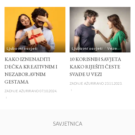
Ljubavni savjeti
Ljubavni savjeti
Veze
KAKO IZNENADITI
10 KORISNIH SAVJETA
DEČKA KREATIVNIM I
KAKO RIJEŠITI ČESTE
NEZABORAVNIM
SVAĐE U VEZI
GESTAMA
ZADNJE AŽURIRANO 23.11.2023.
ZADNJE AŽURIRANO 07.10.2024.
SAVJETNICA