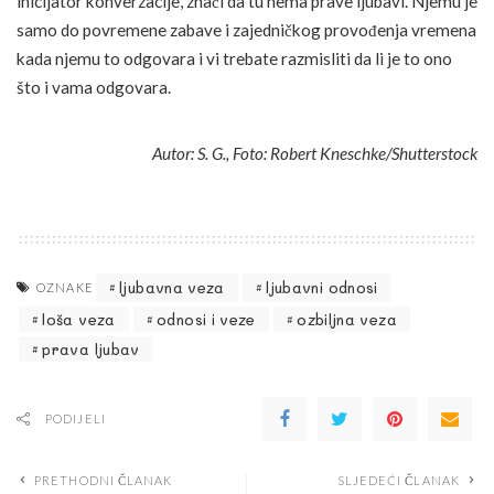
inicijator konverzacije, znači da tu nema prave ljubavi. Njemu je
samo do povremene zabave i zajedničkog provođenja vremena
kada njemu to odgovara i vi trebate razmisliti da li je to ono
što i vama odgovara.
Autor: S. G., Foto: Robert Kneschke/Shutterstock
ljubavna veza
ljubavni odnosi
OZNAKE
loša veza
odnosi i veze
ozbiljna veza
prava ljubav
PODIJELI
PRETHODNI ČLANAK
SLJEDEĆI ČLANAK