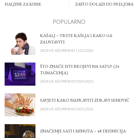
HALJINE ZA KUME
ZAŠTO DOLAZI DO PRELJUBA
POPULARNO
KAŠALJ – VRSTE KAŠLJA I KAKO GA
ZAUSTAVITI
ZADNJE AŽURIRANO 11.02.2020.
ŠTO ZNAČE ISTI BROJEVI NA SATU? (24
TUMAČENJA)
ZADNJE AŽURIRANO 05.04.2023.
SAVJETI KAKO NAPRAVITI ZDRAVI SENDVIČ
ZADNJE AŽURIRANO 04.05.2016.
ZNAČENJE SATI I MINUTA – 48 DEFINICIJA