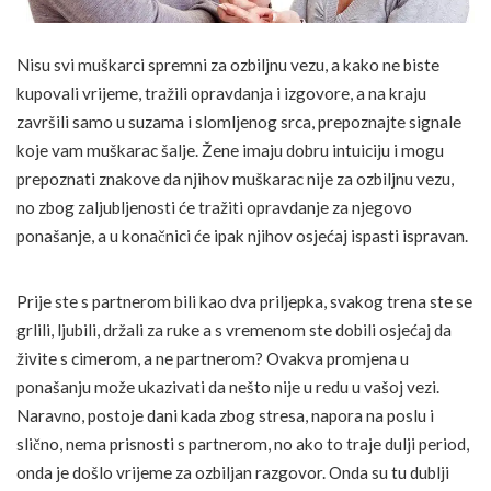
Nisu svi muškarci spremni za ozbiljnu vezu, a kako ne biste
kupovali vrijeme, tražili opravdanja i izgovore, a na kraju
završili samo u suzama i slomljenog srca, prepoznajte signale
koje vam muškarac šalje. Žene imaju dobru intuiciju i mogu
prepoznati znakove da njihov muškarac nije za ozbiljnu vezu,
no zbog zaljubljenosti će tražiti opravdanje za njegovo
ponašanje, a u konačnici će ipak njihov osjećaj ispasti ispravan.
Prije ste s partnerom bili kao dva priljepka, svakog trena ste se
grlili, ljubili, držali za ruke a s vremenom ste dobili osjećaj da
živite s cimerom, a ne partnerom? Ovakva promjena u
ponašanju može ukazivati da nešto nije u redu u vašoj vezi.
Naravno, postoje dani kada zbog stresa, napora na poslu i
slično, nema prisnosti s partnerom, no ako to traje dulji period,
onda je došlo vrijeme za ozbiljan razgovor. Onda su tu dublji