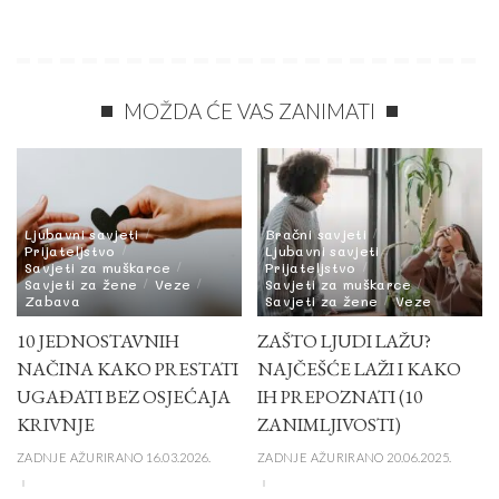
MOŽDA ĆE VAS ZANIMATI
Ljubavni savjeti
Bračni savjeti
Prijateljstvo
Ljubavni savjeti
Savjeti za muškarce
Prijateljstvo
Savjeti za žene
Veze
Savjeti za muškarce
Zabava
Savjeti za žene
Veze
10 JEDNOSTAVNIH
ZAŠTO LJUDI LAŽU?
NAČINA KAKO PRESTATI
NAJČEŠĆE LAŽI I KAKO
UGAĐATI BEZ OSJEĆAJA
IH PREPOZNATI (10
KRIVNJE
ZANIMLJIVOSTI)
ZADNJE AŽURIRANO 16.03.2026.
ZADNJE AŽURIRANO 20.06.2025.