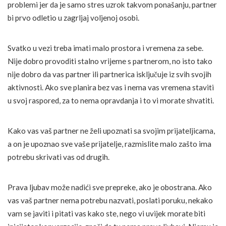
problemi jer da je samo stres uzrok takvom ponašanju, partner
bi prvo odletio u zagrljaj voljenoj osobi.
Svatko u vezi treba imati malo prostora i vremena za sebe.
Nije dobro provoditi stalno vrijeme s partnerom, no isto tako
nije dobro da vas partner ili partnerica isključuje iz svih svojih
aktivnosti. Ako sve planira bez vas i nema vas vremena staviti
u svoj raspored, za to nema opravdanja i to vi morate shvatiti.
Kako vas vaš partner ne želi upoznati sa svojim prijateljicama,
a on je upoznao sve vaše prijatelje, razmislite malo zašto ima
potrebu skrivati vas od drugih.
Prava ljubav može nadići sve prepreke, ako je obostrana. Ako
vas vaš partner nema potrebu nazvati, poslati poruku, nekako
vam se javiti i pitati vas kako ste, nego vi uvijek morate biti