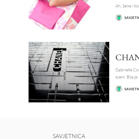
Ah, žene i t
SAVJET
POSTED
BY
CHAN
Gabrielle Co
sceni. Bila je
SAVJET
POSTED
BY
SAVJETNICA