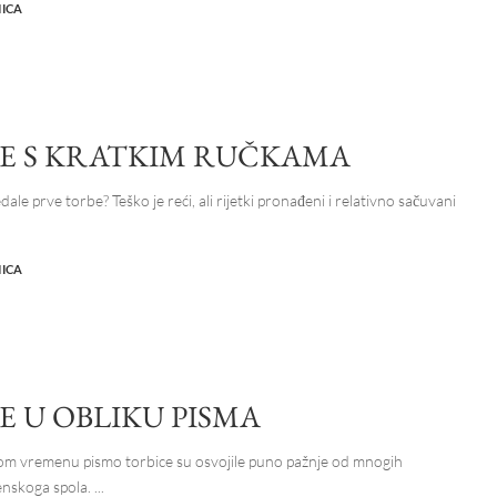
NICA
E S KRATKIM RUČKAMA
dale prve torbe? Teško je reći, ali rijetki pronađeni i relativno sačuvani
NICA
E U OBLIKU PISMA
om vremenu pismo torbice su osvojile puno pažnje od mnogih
enskoga spola.
...