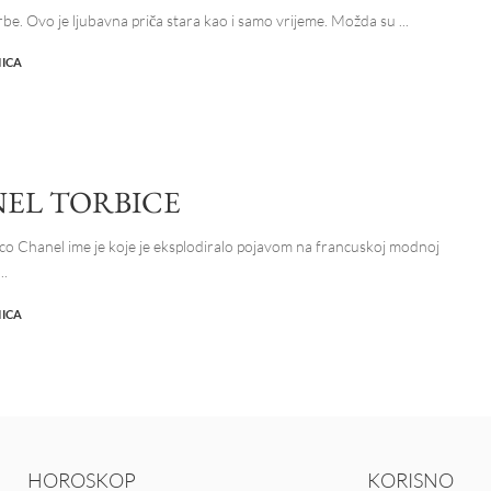
orbe. Ovo je ljubavna priča stara kao i samo vrijeme. Možda su
...
NICA
EL TORBICE
co Chanel ime je koje je eksplodiralo pojavom na francuskoj modnoj
...
NICA
HOROSKOP
KORISNO