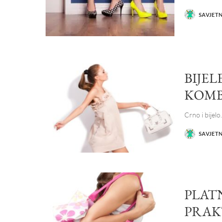
SAVJET
POSTED
BY
BIJEL
KOMB
Crno i bijelo
SAVJET
POSTED
BY
PLAT
PRAK