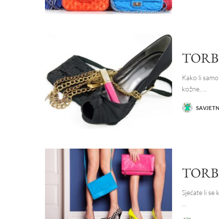
BY
TORB
Kako li samo 
kožne,
...
SAVJET
POSTED
BY
TORB
Sjećate li se
...