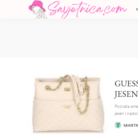
GUES
JESEN
Poznata amer
jesen i nado
SAVJET
POSTED
BY