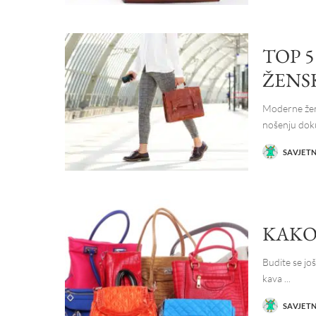
TOP 
ŽENS
Moderne žens
nošenju doku
SAVJET
POSTED
BY
KAKO
Budite se još
kava
...
SAVJET
POSTED