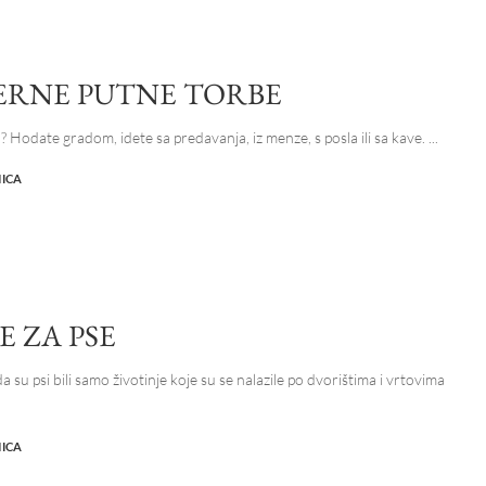
RNE PUTNE TORBE
o? Hodate gradom, idete sa predavanja, iz menze, s posla ili sa kave.
...
NICA
E ZA PSE
su psi bili samo životinje koje su se nalazile po dvorištima i vrtovima
NICA