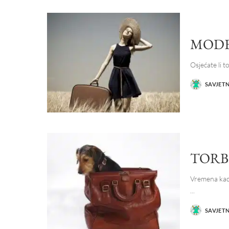
MODE
Osjećate li t
SAVJET
POSTED
BY
TORB
Vremena kada 
...
SAVJET
POSTED
BY