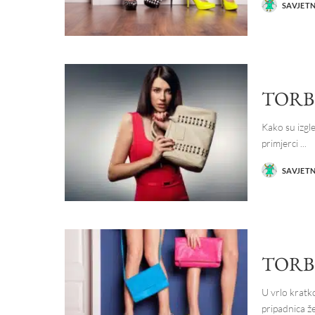
SAVJET
POSTED
BY
TORB
Kako su izgle
primjerci
...
SAVJET
POSTED
BY
TORB
U vrlo kratk
pripadnica ž