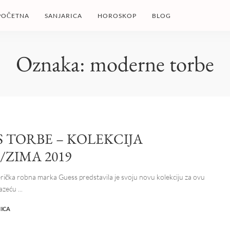
POČETNA
SANJARICA
HOROSKOP
BLOG
Oznaka:
moderne torbe
S TORBE – KOLEKCIJA
/ZIMA 2019
ička robna marka Guess predstavila je svoju novu kolekciju za ovu
lazeću
...
NICA