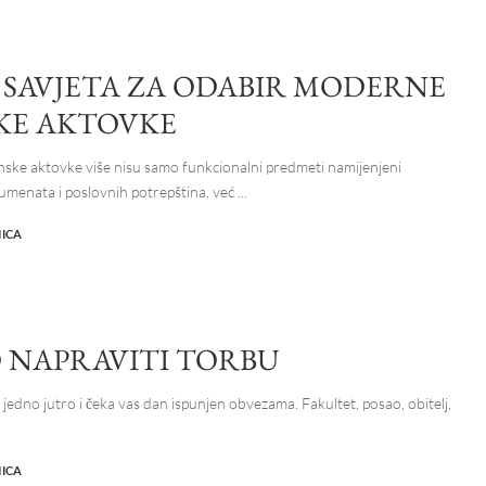
5 SAVJETA ZA ODABIR MODERNE
KE AKTOVKE
ke aktovke više nisu samo funkcionalni predmeti namijenjeni
menata i poslovnih potrepština, već
...
NICA
 NAPRAVITI TORBU
 jedno jutro i čeka vas dan ispunjen obvezama. Fakultet, posao, obitelj,
NICA