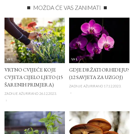
MOŽDA ĆE VAS ZANIMATI
Vrt
Vrt
VRTNO CVIJEĆE KOJE
GDJE DRŽATI ORHIDEJU?
CVJETA CIJELO LJETO (15
(12 SAVJETA ZA UZGOJ)
ŠARENIH PRIMJERA)
ZADNJE AŽURIRANO 17.12.2023.
ZADNJE AŽURIRANO 26.12.2023.