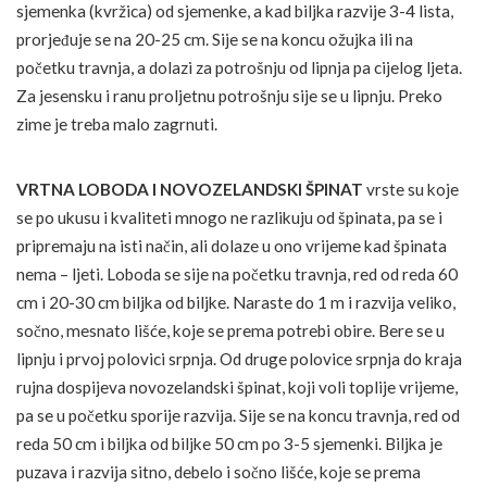
sjemenka (kvržica) od sjemenke, a kad biljka razvije 3-4 lista,
prorjeđuje se na 20-25 cm. Sije se na koncu ožujka ili na
početku travnja, a dolazi za potrošnju od lipnja pa cijelog ljeta.
Za jesensku i ranu proljetnu potrošnju sije se u lipnju. Preko
zime je treba malo zagrnuti.
VRTNA LOBODA I NOVOZELANDSKI ŠPINAT
vrste su koje
se po ukusu i kvaliteti mnogo ne razlikuju od špinata, pa se i
pripremaju na isti način, ali dolaze u ono vrijeme kad špinata
nema – ljeti. Loboda se sije na početku travnja, red od reda 60
cm i 20-30 cm biljka od biljke. Naraste do 1 m i razvija veliko,
sočno, mesnato lišće, koje se prema potrebi obire. Bere se u
lipnju i prvoj polovici srpnja. Od druge polovice srpnja do kraja
rujna dospijeva novozelandski špinat, koji voli toplije vrijeme,
pa se u početku sporije razvija. Sije se na koncu travnja, red od
reda 50 cm i biljka od biljke 50 cm po 3-5 sjemenki. Biljka je
puzava i razvija sitno, debelo i sočno lišće, koje se prema