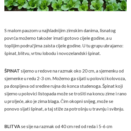
S malom pauzom u najhladnijim zimskim danima, lisnatog
povrća možemo također imati gotovo cijele godine, a u
toplijim područjima zaista cijele godine. U tu grupu ubrajamo:
špinat, blitvu, vrtnu lobodu i novozelandski špinat.
ŠPINAT
sijemo u redove na razmak oko 20 cm, a sjemenku od
sjemenke u redu 2-3 cm. Možemo ga sijati u polovici kolovoza,
pa dospijeva od sredine rujna do konca studenoga. Špinat koji
sijemo u polovici listopada može se trošiti na koncu zime i rano
u proljeće, ako je zima blaga. Čim okopni snijeg, može se
ponovo sijati špinat, a taj stiže za potrošnju u travnju i svibnju.
BLITVA
se sije na razmak od 40 cm red od reda i 5-6 cm