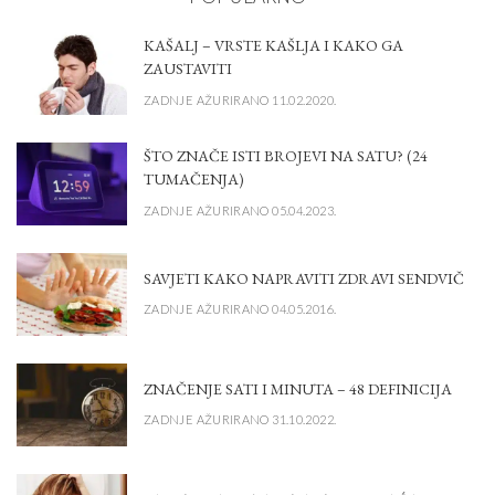
KAŠALJ – VRSTE KAŠLJA I KAKO GA
ZAUSTAVITI
ZADNJE AŽURIRANO 11.02.2020.
ŠTO ZNAČE ISTI BROJEVI NA SATU? (24
TUMAČENJA)
ZADNJE AŽURIRANO 05.04.2023.
SAVJETI KAKO NAPRAVITI ZDRAVI SENDVIČ
ZADNJE AŽURIRANO 04.05.2016.
ZNAČENJE SATI I MINUTA – 48 DEFINICIJA
ZADNJE AŽURIRANO 31.10.2022.