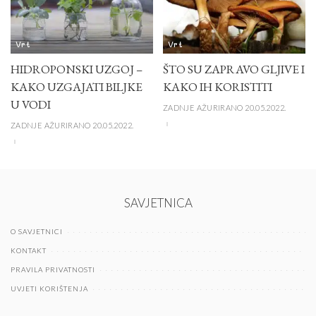
Vrt
Vrt
HIDROPONSKI UZGOJ –
ŠTO SU ZAPRAVO GLJIVE I
KAKO UZGAJATI BILJKE
KAKO IH KORISTITI
U VODI
ZADNJE AŽURIRANO 20.05.2022.
ZADNJE AŽURIRANO 20.05.2022.
SAVJETNICA
O SAVJETNICI
KONTAKT
PRAVILA PRIVATNOSTI
UVJETI KORIŠTENJA