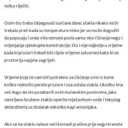
teško riješiti.
Osim što treba izbjegavati sunčane dane, stakla nikako ne bi
trebalo prati kada su temperature niske jer se može dogoditi
da popucaju i onda više nemate posla samo oko čišćenja nego i
mijenjanja cjelokupne konstrukcije, što i nije najbolje u vrijeme
kada bi prozori trebali biti cijelo vrijeme zatvoreni kako bi se
prostorija uspjela zagrijati.
Vrijeme koje će vam biti potrebno za čišćenje ovisi o tome
koliko redovito perete prozore i sva ostala stakla. Ukoliko ima
već dugo da ste pozabavili ovim kućanskim poslovima, jako
zamrljano brušeno staklo operite mješavinom vode i tekućeg
deterdženta uz dodatak nekoliko kapi amonijaka.
Ako se na staklu nalaze veći komadi prašine prije nego krenete