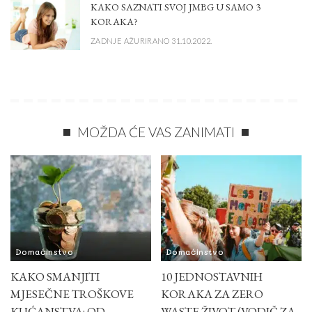
KAKO SAZNATI SVOJ JMBG U SAMO 3
KORAKA?
ZADNJE AŽURIRANO 31.10.2022.
MOŽDA ĆE VAS ZANIMATI
Domaćinstvo
Domaćinstvo
KAKO SMANJITI
10 JEDNOSTAVNIH
MJESEČNE TROŠKOVE
KORAKA ZA ZERO
KUĆANSTVA: OD
WASTE ŽIVOT (VODIČ ZA