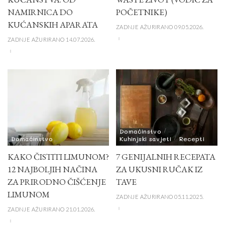
NAMIRNICA DO
POČETNIKE)
KUĆANSKIH APARATA
ZADNJE AŽURIRANO 09.05.2026.
ZADNJE AŽURIRANO 14.07.2026.
Domaćinstvo
Domaćinstvo
Kuhinjski savjeti
Recepti
KAKO ČISTITI LIMUNOM?
7 GENIJALNIH RECEPATA
12 NAJBOLJIH NAČINA
ZA UKUSNI RUČAK IZ
ZA PRIRODNO ČIŠĆENJE
TAVE
LIMUNOM
ZADNJE AŽURIRANO 05.11.2025.
ZADNJE AŽURIRANO 21.01.2026.