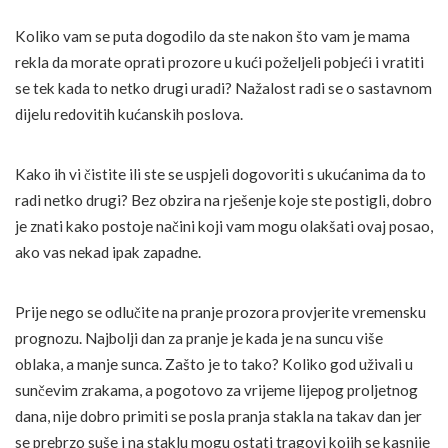
Koliko vam se puta dogodilo da ste nakon što vam je mama
rekla da morate oprati prozore u kući poželjeli pobjeći i vratiti
se tek kada to netko drugi uradi? Nažalost radi se o sastavnom
dijelu redovitih kućanskih poslova.
Kako ih vi čistite ili ste se uspjeli dogovoriti s ukućanima da to
radi netko drugi? Bez obzira na rješenje koje ste postigli, dobro
je znati kako postoje načini koji vam mogu olakšati ovaj posao,
ako vas nekad ipak zapadne.
Prije nego se odlučite na pranje prozora provjerite vremensku
prognozu. Najbolji dan za pranje je kada je na suncu više
oblaka, a manje sunca. Zašto je to tako? Koliko god uživali u
sunčevim zrakama, a pogotovo za vrijeme lijepog proljetnog
dana, nije dobro primiti se posla pranja stakla na takav dan jer
se prebrzo suše i na staklu mogu ostati tragovi kojih se kasnije