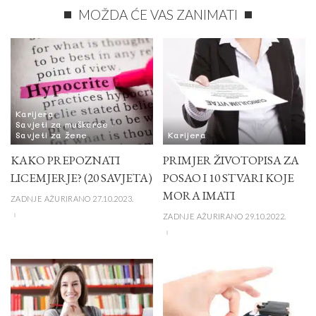
MOŽDA ĆE VAS ZANIMATI
Karijera
Savjeti za muškarce
Savjeti za žene
Karijera
KAKO PREPOZNATI
PRIMJER ŽIVOTOPISA ZA
LICEMJERJE? (20 SAVJETA)
POSAO I 10 STVARI KOJE
MORA IMATI
ZADNJE AŽURIRANO 27.10.2023.
ZADNJE AŽURIRANO 29.10.2022.