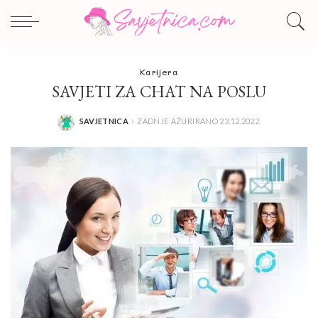
Karijera
SAVJETI ZA CHAT NA POSLU
SAVJETNICA
ZADNJE AŽURIRANO 23.12.2022.
POSTED
BY