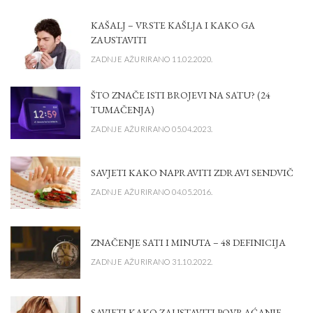
KAŠALJ – VRSTE KAŠLJA I KAKO GA
ZAUSTAVITI
ZADNJE AŽURIRANO 11.02.2020.
ŠTO ZNAČE ISTI BROJEVI NA SATU? (24
TUMAČENJA)
ZADNJE AŽURIRANO 05.04.2023.
SAVJETI KAKO NAPRAVITI ZDRAVI SENDVIČ
ZADNJE AŽURIRANO 04.05.2016.
ZNAČENJE SATI I MINUTA – 48 DEFINICIJA
ZADNJE AŽURIRANO 31.10.2022.
SAVJETI KAKO ZAUSTAVITI POVRAĆANJE