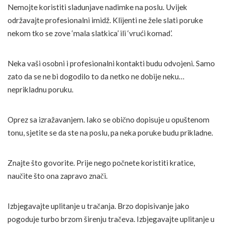
Nemojte koristiti sladunjave nadimke na poslu. Uvijek
održavajte profesionalni imidž. Klijenti ne žele slati poruke
nekom tko se zove ‘mala slatkica’ ili ‘vrući komad’.
Neka vaši osobni i profesionalni kontakti budu odvojeni. Samo
zato da se ne bi dogodilo to da netko ne dobije neku…
neprikladnu poruku.
Oprez sa izražavanjem. Iako se obično dopisuje u opuštenom
tonu, sjetite se da ste na poslu, pa neka poruke budu prikladne.
Znajte što govorite. Prije nego počnete koristiti kratice,
naučite što ona zapravo znači.
Izbjegavajte uplitanje u tračanja. Brzo dopisivanje jako
pogoduje turbo brzom širenju tračeva. Izbjegavajte uplitanje u