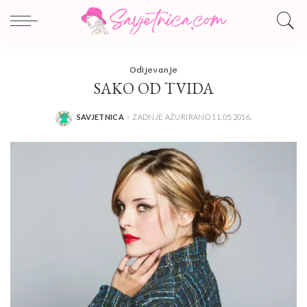
Odijevanje
SAKO OD TVIDA
SAVJETNICA
ZADNJE AŽURIRANO 11.05.2016.
POSTED
BY