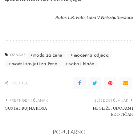
Autor: L.K. Foto: Luba V Nel/Shutterstock
moda za žene
moderna odjeća
OZNAKE
modni savjeti za žene
sako i hlače
PODIJELI
PRETHODNI ČLANAK
SLJEDEĆI ČLANAK
GUSTA I BUJNA KOSA
NEGLIŽE, UDOBAN I
EROTIČAN
POPULARNO