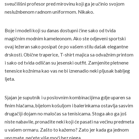
sveučilišni profesor pred mirovinu koji ga je učinio svojom
neslužnbenom radnom uniformom. Nikako.
Boje i modeli koji su danas dostupni čine sako od tvida
magičnim modnim kameleonom. Ako ste odjeveni sportski
ovaj ležeran sako posipat će po vašem stilu dašak elegantne
drskosti. Obične traperice, T-shirt majica sa odvažnim printom
i sako od tvida odličan su jesenski outfit. Zamjenite pletnene
tenesice kožnima kao vas ne bi iznenadio neki pljusak babljeg
ljeta.
Sjajan je suputnik i u poslovnim kombinacijima gdje uparen sa
finim hlačama, bijelom košuljom i balerinkama ostavlja sasvim
drugačiji dojam no maločas sa tenisicama. Stoga ako ga još
niste nabavile, pronađite neki koji će pasati na većinu predmeta
u vašem ormaru. Zašto to kažemo? Zato jer kada ga jednom
upoznate, nećete više moći bez njega.