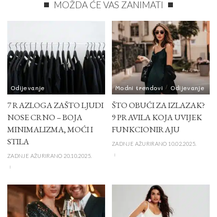
MOŽDA ĆE VAS ZANIMATI
Odijevanje
Modni trendovi
Odijevanje
7 RAZLOGA ZAŠTO LJUDI
ŠTO OBUĆI ZA IZLAZAK?
NOSE CRNO – BOJA
9 PRAVILA KOJA UVIJEK
MINIMALIZMA, MOĆI I
FUNKCIONIRAJU
STILA
ZADNJE AŽURIRANO 10.02.2025.
ZADNJE AŽURIRANO 20.10.2025.