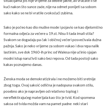
situacijama još nije vrijeme za debele jakne, ali vraćate li se
kući nakon što sunce zađe, nije na odmet ponijeti sa sobom
sako kako se ne bi vratile cvokoćući zubima.
Sako je počeo kao dio muške mode i pojavio se kao djelomično
formalna odjeća za večere u 19.st. Nisu li tada imali stila?
Svakom se događaju pa čak i običnoj večeri posvećivala dužna
pažnja. Sako je neko vrijeme za sobom vukao i dva repa nalik
lastinim, sve dok 1960-ih princ od Walesa nije učinio sjajan
modni istup naručivši sako bez repova. Od tada postoji sako
kakav poznajemo danas.
Ženska moda se demokratizirala i ne možemo biti sretnije
zbog toga. Ovaj sakoić odlična je nadopuna svakom stilu,
posebno ako je napravljen od relativno toplog i
nereflektirajućeg materijala kao što je tvid. Kod spomena
sakoa od tvida možda vam na pamet padne neki stari