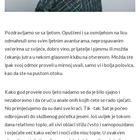
Pozdravljamo se sa ljetom. Opušteni i sa osmijehom na licu
odmahnuli smo svim ljetnim avanturama, neprospavanim
večerima uz svijeće, dobro vino, prijatelje i pjesmu ili možda
čekanju jutra u nekom glasnom klubu na otvrenom. Možda ste
ipak svoj odmor proveli u mirnoj uvali, samo vi i bolja polovica,
kao da ste na pustom otoku.
Kako god provele ovo ljeto nadamo se da je bilo sjajno i
nezaboravno i da će ući u anale onih kojih ćete se rado sjećati.
No primjećujemo da su dani sve kraći. Tik -tak. Sat je počeo
odbrojavati do službenog početka jeseni. Još uvijek je tokom
dana relativno toplo, ali sivi oblaci stižu čvsto i samopouzdano
i osjećate već kako večeri i noći više nisu tople. U ovakvim