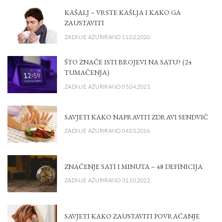
KAŠALJ – VRSTE KAŠLJA I KAKO GA
ZAUSTAVITI
ZADNJE AŽURIRANO 11.02.2020.
ŠTO ZNAČE ISTI BROJEVI NA SATU? (24
TUMAČENJA)
ZADNJE AŽURIRANO 05.04.2023.
SAVJETI KAKO NAPRAVITI ZDRAVI SENDVIČ
ZADNJE AŽURIRANO 04.05.2016.
ZNAČENJE SATI I MINUTA – 48 DEFINICIJA
ZADNJE AŽURIRANO 31.10.2022.
SAVJETI KAKO ZAUSTAVITI POVRAĆANJE