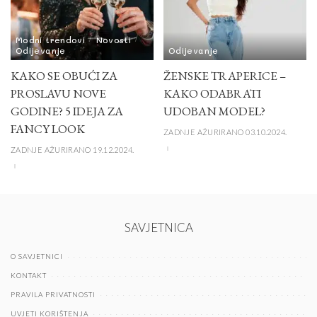
Modni trendovi
Novosti
Odijevanje
Odijevanje
KAKO SE OBUĆI ZA
ŽENSKE TRAPERICE –
PROSLAVU NOVE
KAKO ODABRATI
GODINE? 5 IDEJA ZA
UDOBAN MODEL?
FANCY LOOK
ZADNJE AŽURIRANO 03.10.2024.
ZADNJE AŽURIRANO 19.12.2024.
SAVJETNICA
O SAVJETNICI
KONTAKT
PRAVILA PRIVATNOSTI
UVJETI KORIŠTENJA