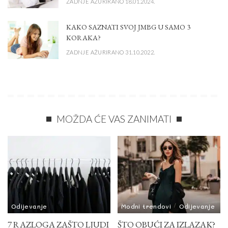
ZADNJE AŽURIRANO 18.01.2024.
KAKO SAZNATI SVOJ JMBG U SAMO 3
KORAKA?
ZADNJE AŽURIRANO 31.10.2022.
MOŽDA ĆE VAS ZANIMATI
Odijevanje
Modni trendovi
Odijevanje
7 RAZLOGA ZAŠTO LJUDI
ŠTO OBUĆI ZA IZLAZAK?