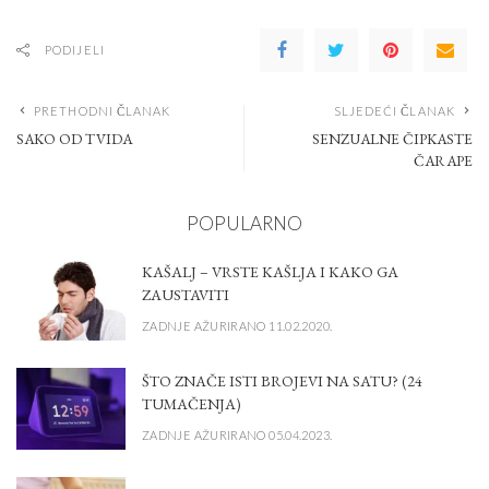
PODIJELI
PRETHODNI ČLANAK
SLJEDEĆI ČLANAK
SAKO OD TVIDA
SENZUALNE ČIPKASTE
ČARAPE
POPULARNO
KAŠALJ – VRSTE KAŠLJA I KAKO GA
ZAUSTAVITI
ZADNJE AŽURIRANO 11.02.2020.
ŠTO ZNAČE ISTI BROJEVI NA SATU? (24
TUMAČENJA)
ZADNJE AŽURIRANO 05.04.2023.