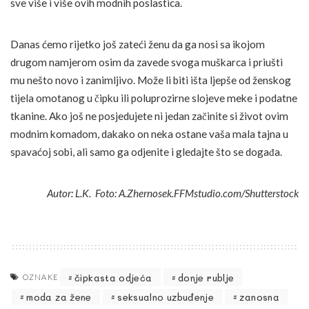
sve više i više ovih modnih poslastica.
Danas ćemo rijetko još zateći ženu da ga nosi sa ikojom
drugom namjerom osim da zavede svoga muškarca i priušti
mu nešto novo i zanimljivo. Može li biti išta ljepše od ženskog
tijela omotanog u čipku ili poluprozirne slojeve meke i podatne
tkanine. Ako još ne posjedujete ni jedan začinite si život ovim
modnim komadom, dakako on neka ostane vaša mala tajna u
spavaćoj sobi, ali samo ga odjenite i gledajte što se događa.
Autor: L.K. Foto: A.Zhernosek.FFMstudio.com/Shutterstock
čipkasta odjeća
donje rublje
OZNAKE
moda za žene
seksualno uzbuđenje
zanosna