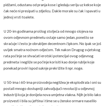
pidžami, odustanu od pranja kose i gledaju seriju uz kekse koje
čak neće ni presipati u zdjelicu. Dakle morale su čak i spavati u
jednoj vrsti toalete.
U 20-im godinama prošlog stoljeća od mnogo slojeva na
ovom odjevnom predmetu ostaje samo jedan, ponešto se
skraćuje i često je obrubljen decentnom čipkom. No ipak se još
uvijek smatra noćnom odjećom. Tek nakon Drugog svjetskog
rata počinje se shvaćati erotski potencijal ovog odjevnog
predmeta i negliže se počinje korisiti kao donje rublje koje
ponekad proviri ispod suknje prekrižite li npr. noge.
U 50-ima i 60-ima proizvodnja negližea je eksplodirala i oni su
postali mnogo dostupniji zahvaljujući revoluciji u odjevnoj
industriji koja je donijela nova umjetna vlakna. Njih je bilo lako
proizvesti i bila su jeftina i time se u ženske ormare naselilo