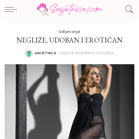
Odijevanje
NEGLIŽE, UDOBAN I EROTIČAN
SAVJETNICA
ZADNJE AŽURIRANO 11.05.2016.
POSTED
BY