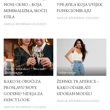
NOSE CRNO – BOJA
9 PRAVILA KOJA UVIJEK
MINIMALIZMA, MOĆI I
FUNKCIONIRAJU
STILA
ZADNJE AŽURIRANO 10.02.2025.
ZADNJE AŽURIRANO 20.10.2025.
Modni trendovi
Novosti
Odijevanje
Odijevanje
KAKO SE OBUĆI ZA
ŽENSKE TRAPERICE –
PROSLAVU NOVE
KAKO ODABRATI
GODINE? 5 IDEJA ZA
UDOBAN MODEL?
FANCY LOOK
ZADNJE AŽURIRANO 03.10.2024.
ZADNJE AŽURIRANO 19.12.2024.