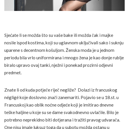
Sjećate li se možda što su vaše bake ili možda čak i majke
nosile ispod kostima, koji su uglavnom uključivali sako i suknju
uparene s decentnom košuljom. Ženska moda je u jednom
periodu bila vrlo uniformirana i mnogo žena je kao donje rublje
biralo upravo ovaj tanki, nježni i ponekad prozirni odjevni
predmet.
Znate li od kuda potječe riječ negliže? Dolazi iz francuskog
négligé koje doslovno znači zanemariti. Pojavio se u 18.st. u
Francuskoj kao oblik noćne odjeće koji je imitirao dnevne
teške haljine u koje su se dame svakodnevno uvlačile. Bilo je
potrebno neprekidno biti dotjerana i tražiti pravog udvarača.
One nisu imale luksuz toga da u subotu možda ostanu u