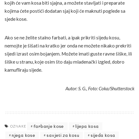
kojih će vam kosa biti sjajna, a možete stavljati i preparate
kojima ćete postići dodatan sjaj koji će maknuti poglede sa
sjede kose.
Ako se ne želite stalno farbati, a ipak prikriti sijedu kosu,
nemojte je šišati na kratko jer onda ne možete nikako prekriti
sijedi izrast osim bojanjem. Možete imati guste ravne šiške, ili
šiške u stranu, koje osim što daju mladenački izgled, dobro
kamufliraju sijede.
Autor: S. G., Foto: Coka/Shutterstock
farbanje kose
lijepa kosa
OZNAKE
njega kose
savjeti za kosu
sijeda kosa