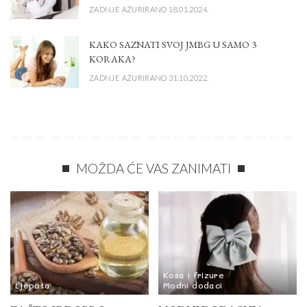
ZADNJE AŽURIRANO 18.01.2024.
KAKO SAZNATI SVOJ JMBG U SAMO 3
KORAKA?
ZADNJE AŽURIRANO 31.10.2022.
MOŽDA ĆE VAS ZANIMATI
Kosa i frizure
Ljepota
Modni dodaci