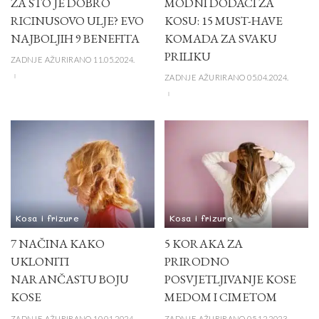
ZA ŠTO JE DOBRO
MODNI DODACI ZA
RICINUSOVO ULJE? EVO
KOSU: 15 MUST-HAVE
NAJBOLJIH 9 BENEFITA
KOMADA ZA SVAKU
PRILIKU
ZADNJE AŽURIRANO 11.05.2024.
ZADNJE AŽURIRANO 05.04.2024.
Kosa i frizure
Kosa i frizure
7 NAČINA KAKO
5 KORAKA ZA
UKLONITI
PRIRODNO
NARANČASTU BOJU
POSVJETLJIVANJE KOSE
KOSE
MEDOM I CIMETOM
ZADNJE AŽURIRANO 10.01.2024.
ZADNJE AŽURIRANO 05.12.2023.