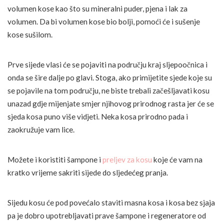
volumen kose kao što su mineralni puder, pjena i lak za
volumen. Da bi volumen kose bio bolji, pomoći će i sušenje
kose sušilom.
Prve sijede vlasi će se pojaviti na području kraj sljepoočnica i
onda se šire dalje po glavi. Stoga, ako primijetite sjede koje su
se pojavile na tom području, ne biste trebali začešljavati kosu
unazad gdje mijenjate smjer njihovog prirodnog rasta jer će se
sjeda kosa puno više vidjeti. Neka kosa prirodno pada i
zaokružuje vam lice.
Možete i koristiti šampone i
preljev za kosu
koje će vam na
kratko vrijeme sakriti sijede do sljedećeg pranja.
Sijedu kosu će pod povećalo staviti masna kosa i kosa bez sjaja
pa je dobro upotrebljavati prave šampone i regeneratore od