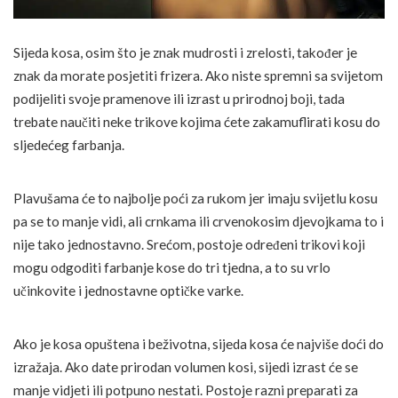
Sijeda kosa, osim što je znak mudrosti i zrelosti, također je
znak da morate posjetiti frizera. Ako niste spremni sa svijetom
podijeliti svoje pramenove ili izrast u prirodnoj boji, tada
trebate naučiti neke trikove kojima ćete zakamuflirati kosu do
sljedećeg farbanja.
Plavušama će to najbolje poći za rukom jer imaju svijetlu kosu
pa se to manje vidi, ali crnkama ili crvenokosim djevojkama to i
nije tako jednostavno. Srećom, postoje određeni trikovi koji
mogu odgoditi farbanje kose do tri tjedna, a to su vrlo
učinkovite i jednostavne optičke varke.
Ako je kosa opuštena i beživotna, sijeda kosa će najviše doći do
izražaja. Ako date prirodan volumen kosi, sijedi izrast će se
manje vidjeti ili potpuno nestati. Postoje razni preparati za