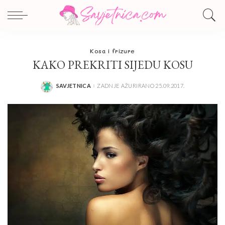
Kosa i frizure
KAKO PREKRITI SIJEDU KOSU
SAVJETNICA
ZADNJE AŽURIRANO 25.09.2017.
POSTED
BY